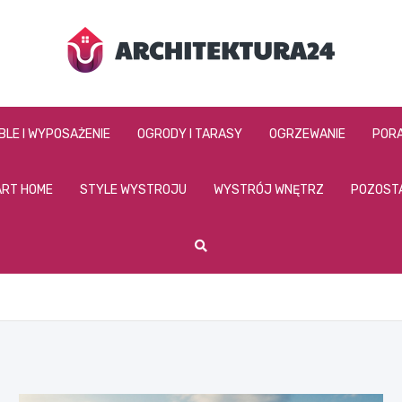
architektura24.pl
BLE I WYPOSAŻENIE
OGRODY I TARASY
OGRZEWANIE
PORA
RT HOME
STYLE WYSTROJU
WYSTRÓJ WNĘTRZ
POZOST