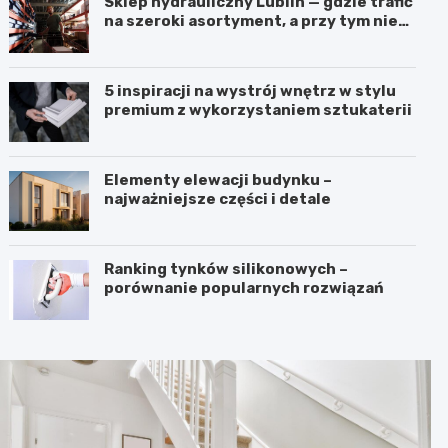
Sklep hydrauliczny Lublin — gdzie trafić
na szeroki asortyment, a przy tym nie
przepłacić?
5 inspiracji na wystrój wnętrz w stylu
premium z wykorzystaniem sztukaterii
Elementy elewacji budynku –
najważniejsze części i detale
Ranking tynków silikonowych –
porównanie popularnych rozwiązań