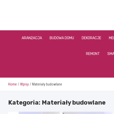
Skip
to
content
ARANŻACJA
BUDOWA DOMU
DEKORACJE
ME
REMONT
SMA
Home
Wpisy
Materiały budowlane
Kategoria:
Materiały budowlane