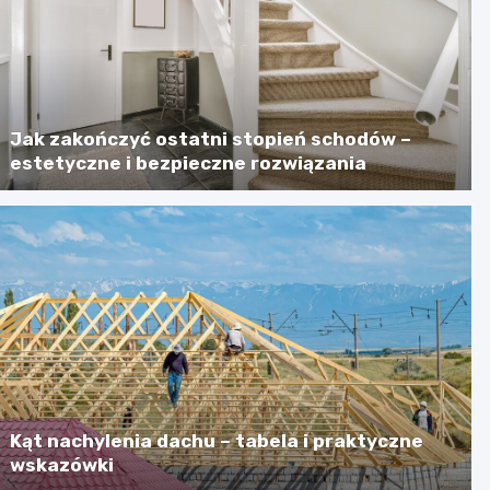
Jak zakończyć ostatni stopień schodów –
estetyczne i bezpieczne rozwiązania
Kąt nachylenia dachu – tabela i praktyczne
wskazówki