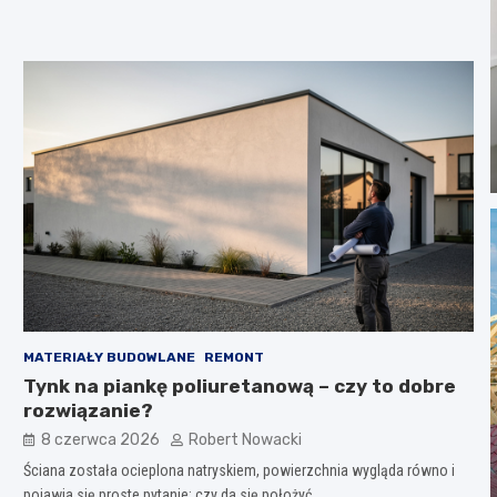
MATERIAŁY BUDOWLANE
REMONT
Tynk na piankę poliuretanową – czy to dobre
rozwiązanie?
8 czerwca 2026
Robert Nowacki
Ściana została ocieplona natryskiem, powierzchnia wygląda równo i
pojawia się proste pytanie: czy da się położyć…