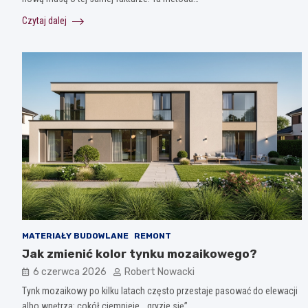
Czytaj dalej
MATERIAŁY BUDOWLANE
REMONT
Jak zmienić kolor tynku mozaikowego?
6 czerwca 2026
Robert Nowacki
Tynk mozaikowy po kilku latach często przestaje pasować do elewacji
albo wnętrza: cokół ciemnieje, „gryzie się”…