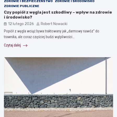
ZDROWIE I BEZPIECZEŃSTWO
ZDROWIE I ŚRODOWISKO
ZDROWIE PUBLICZNE
Czy popiół z węgla jest szkodliwy – wpływ na zdrowie
i środowisko?
12 lutego 2026
Robert Nowacki
Popiół z węgla wciąż bywa traktowany jak „darmowy nawóz” do
trawnika, ale coraz częściej budzi wątpliwości…
Czytaj dalej