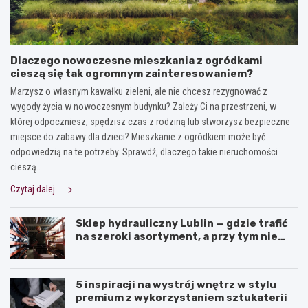
Dlaczego nowoczesne mieszkania z ogródkami
cieszą się tak ogromnym zainteresowaniem?
Marzysz o własnym kawałku zieleni, ale nie chcesz rezygnować z
wygody życia w nowoczesnym budynku? Zależy Ci na przestrzeni, w
której odpoczniesz, spędzisz czas z rodziną lub stworzysz bezpieczne
miejsce do zabawy dla dzieci? Mieszkanie z ogródkiem może być
odpowiedzią na te potrzeby. Sprawdź, dlaczego takie nieruchomości
cieszą…
Czytaj dalej
Sklep hydrauliczny Lublin — gdzie trafić
na szeroki asortyment, a przy tym nie
przepłacić?
5 inspiracji na wystrój wnętrz w stylu
premium z wykorzystaniem sztukaterii