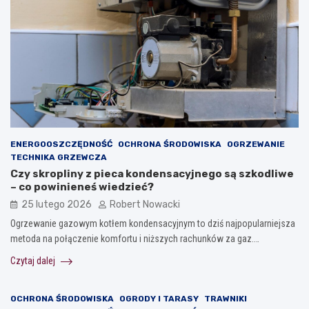
ENERGOOSZCZĘDNOŚĆ
OCHRONA ŚRODOWISKA
OGRZEWANIE
TECHNIKA GRZEWCZA
Czy skropliny z pieca kondensacyjnego są szkodliwe
– co powinieneś wiedzieć?
25 lutego 2026
Robert Nowacki
Ogrzewanie gazowym kotłem kondensacyjnym to dziś najpopularniejsza
metoda na połączenie komfortu i niższych rachunków za gaz.…
Czytaj dalej
OCHRONA ŚRODOWISKA
OGRODY I TARASY
TRAWNIKI