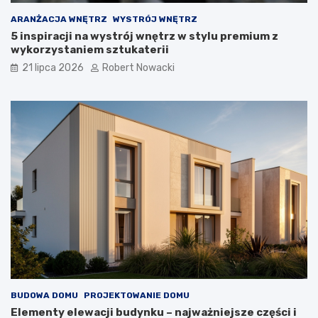
z
a
ARANŻACJA WNĘTRZ
WYSTRÓJ WNĘTRZ
n
5 inspiracji na wystrój wnętrz w stylu premium z
i
wykorzystaniem sztukaterii
a
21 lipca 2026
Robert Nowacki
BUDOWA DOMU
PROJEKTOWANIE DOMU
Elementy elewacji budynku – najważniejsze części i