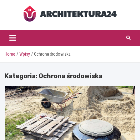
Skip
to
content
architektura24.pl
Home
Wpisy
Ochrona środowiska
Kategoria:
Ochrona środowiska