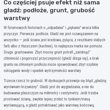
Co częściej psuje efekt niż sama
gładź: podłoże, grunt, grubość
warstwy
W forumowych historiach o „odpadaniu” i „pękaniu” wraca kilka
przyczyn. Pierwsza: podłoże. Gładź nie jest rozwiązaniem na
wszystko — jeśli ściana jest kredowa, pyląca, z resztkami słabych
farb albo z tłuszczem (kuchnie), to najlepsza marka nie pomoże.
Druga: gruntowanie. Zbyt mocny grunt potrafi „zamknąć”
chłonność i pogorszyć przyczepność (gładź ślizga się), a brak
gruntu na chłonnym podłożu może spowodować zbyt szybkie
odciąganie wody i spadek wytrzymałości warstwy.
Trzecia rzecz to grubość. W dyskusjach przewija się błąd „gładzią
wyrównam krzywizny”. Gładź jest do wygładzania, a nie do
budowania płaszczyzn na milimetry i centymetry. Jeśli trzeba
prostować ścianę, zwykle lepiej zrobić to tynkiem/masą
wyrównującą, a gładź potraktować jako warstwę końcową.