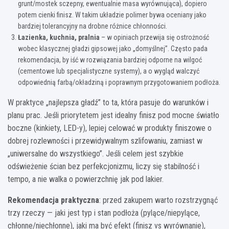
grunt/mostek sczepny, ewentualnie masa wyrównująca), dopiero
potem cienki finisz. W takim układzie polimer bywa oceniany jako
bardziej tolerancyjny na drobne różnice chłonności.
Łazienka, kuchnia, pralnia
– w opiniach przewija się ostrożność
wobec klasycznej gładzi gipsowej jako „domyślnej”. Często pada
rekomendacja, by iść w rozwiązania bardziej odporne na wilgoć
(cementowe lub specjalistyczne systemy), a o wygląd walczyć
odpowiednią farbą/okładziną i poprawnym przygotowaniem podłoża.
W praktyce „najlepsza gładź” to ta, która pasuje do warunków i
planu prac. Jeśli priorytetem jest idealny finisz pod mocne światło
boczne (kinkiety, LED-y), lepiej celować w produkty finiszowe o
dobrej rozlewności i przewidywalnym szlifowaniu, zamiast w
„uniwersalne do wszystkiego”. Jeśli celem jest szybkie
odświeżenie ścian bez perfekcjonizmu, liczy się stabilność i
tempo, a nie walka o powierzchnię jak pod lakier.
Rekomendacja praktyczna
: przed zakupem warto rozstrzygnąć
trzy rzeczy — jaki jest typ i stan podłoża (pylące/niepylące,
chłonne/niechłonne), jaki ma być efekt (finisz vs wyrównanie),