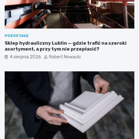
t
w
e
s
t
k
y
a
c
z
z
ó
POZOSTAŁE
n
w
Sklep hydrauliczny Lublin — gdzie trafić na szeroki
e
k
asortyment, a przy tym nie przepłacić?
i
i
b
4 sierpnia 2026
Robert Nowacki
e
z
p
i
e
c
z
n
e
r
o
z
w
i