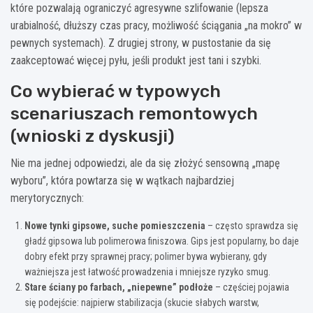
które pozwalają ograniczyć agresywne szlifowanie (lepsza
urabialność, dłuższy czas pracy, możliwość ściągania „na mokro” w
pewnych systemach). Z drugiej strony, w pustostanie da się
zaakceptować więcej pyłu, jeśli produkt jest tani i szybki.
Co wybierać w typowych
scenariuszach remontowych
(wnioski z dyskusji)
Nie ma jednej odpowiedzi, ale da się złożyć sensowną „mapę
wyboru”, która powtarza się w wątkach najbardziej
merytorycznych:
Nowe tynki gipsowe, suche pomieszczenia
– często sprawdza się
gładź gipsowa lub polimerowa finiszowa. Gips jest popularny, bo daje
dobry efekt przy sprawnej pracy; polimer bywa wybierany, gdy
ważniejsza jest łatwość prowadzenia i mniejsze ryzyko smug.
Stare ściany po farbach, „niepewne” podłoże
– częściej pojawia
się podejście: najpierw stabilizacja (skucie słabych warstw,