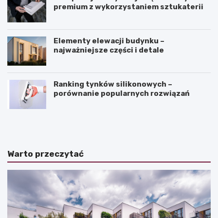
premium z wykorzystaniem sztukaterii
Elementy elewacji budynku –
najważniejsze części i detale
Ranking tynków silikonowych –
porównanie popularnych rozwiązań
J
K
a
ą
k
t
z
n
a
a
Warto przeczytać
k
c
o
h
ń
y
c
l
z
e
y
n
ć
i