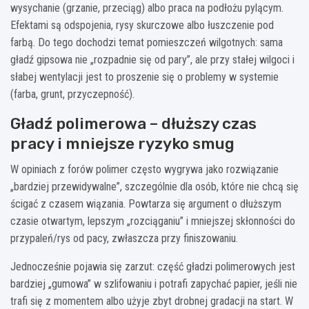
wysychanie (grzanie, przeciąg) albo praca na podłożu pylącym.
Efektami są odspojenia, rysy skurczowe albo łuszczenie pod
farbą. Do tego dochodzi temat pomieszczeń wilgotnych: sama
gładź gipsowa nie „rozpadnie się od pary”, ale przy stałej wilgoci i
słabej wentylacji jest to proszenie się o problemy w systemie
(farba, grunt, przyczepność).
Gładź polimerowa – dłuższy czas
pracy i mniejsze ryzyko smug
W opiniach z forów polimer często wygrywa jako rozwiązanie
„bardziej przewidywalne”, szczególnie dla osób, które nie chcą się
ścigać z czasem wiązania. Powtarza się argument o dłuższym
czasie otwartym, lepszym „rozciąganiu” i mniejszej skłonności do
przypaleń/rys od pacy, zwłaszcza przy finiszowaniu.
Jednocześnie pojawia się zarzut: część gładzi polimerowych jest
bardziej „gumowa” w szlifowaniu i potrafi zapychać papier, jeśli nie
trafi się z momentem albo użyje zbyt drobnej gradacji na start. W