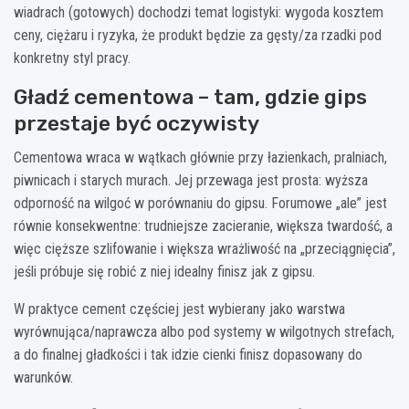
wiadrach (gotowych) dochodzi temat logistyki: wygoda kosztem
ceny, ciężaru i ryzyka, że produkt będzie za gęsty/za rzadki pod
konkretny styl pracy.
Gładź cementowa – tam, gdzie gips
przestaje być oczywisty
Cementowa wraca w wątkach głównie przy łazienkach, pralniach,
piwnicach i starych murach. Jej przewaga jest prosta: wyższa
odporność na wilgoć w porównaniu do gipsu. Forumowe „ale” jest
równie konsekwentne: trudniejsze zacieranie, większa twardość, a
więc cięższe szlifowanie i większa wrażliwość na „przeciągnięcia”,
jeśli próbuje się robić z niej idealny finisz jak z gipsu.
W praktyce cement częściej jest wybierany jako warstwa
wyrównująca/naprawcza albo pod systemy w wilgotnych strefach,
a do finalnej gładkości i tak idzie cienki finisz dopasowany do
warunków.