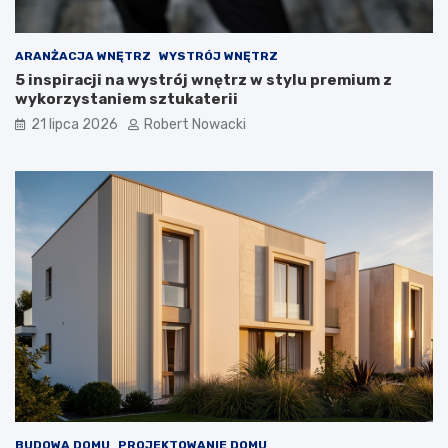
ą
z
a
ARANŻACJA WNĘTRZ
WYSTRÓJ WNĘTRZ
n
5 inspiracji na wystrój wnętrz w stylu premium z
i
wykorzystaniem sztukaterii
a
21 lipca 2026
Robert Nowacki
BUDOWA DOMU
PROJEKTOWANIE DOMU