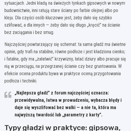
sytuacjach. Jedni kładą na świeżych tynkach gipsowych w nowym
budownictwie, inni ratują stare ściany po farbie olejnej albo po
kleju. Dla części osób kluczowe jest, żeby dało się szybko
szlifować, a dla innych — żeby dało się długo „kręcić” na ścianie
bez zaciągania i bez smug.
Najczęściej powtarzający się schemat: ta sama gładź ma świetne
opinie, gdy trafi na stabilne, równe podłoże i jest kładziona cienko;
i fatalne, gdy ma „załatwić” krzywizny, łatać dziury albo pracuje się
nią w przeciągu, na przegrzanej ścianie czy bez gruntowania. W
efekcie ocena produktu bywa w praktyce oceną przygotowania
podłoża i techniki.
„Najlepsza gładź” z forum najczęściej oznacza:
przewidywalna, łatwa w prowadzeniu, wybacza błędy i
daje się wyszlifować bez walki — a nie ta, która ma
najwyższą twardość lub „parametry z karty”.
Typy gładzi w praktyce: gipsowa,