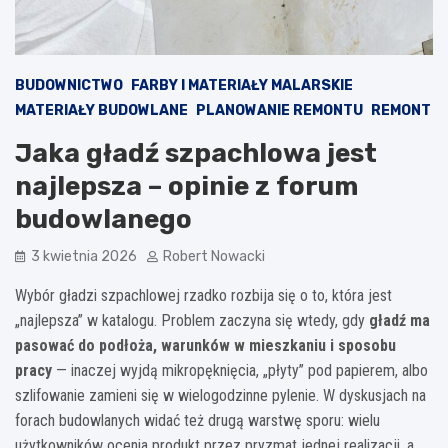
BUDOWNICTWO
FARBY I MATERIAŁY MALARSKIE
MATERIAŁY BUDOWLANE
PLANOWANIE REMONTU
REMONT
Jaka gładź szpachlowa jest
najlepsza – opinie z forum
budowlanego
3 kwietnia 2026
Robert Nowacki
Wybór gładzi szpachlowej rzadko rozbija się o to, która jest
„najlepsza” w katalogu. Problem zaczyna się wtedy, gdy
gładź ma
pasować do podłoża, warunków w mieszkaniu i sposobu
pracy
— inaczej wyjdą mikropęknięcia, „płyty” pod papierem, albo
szlifowanie zamieni się w wielogodzinne pylenie. W dyskusjach na
forach budowlanych widać też drugą warstwę sporu: wielu
użytkowników ocenia produkt przez pryzmat jednej realizacji, a