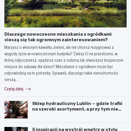
Dlaczego nowoczesne mieszkania z ogródkami
cieszą się tak ogromnym zainteresowaniem?
Marzysz o własnym kawałku zieleni, ale nie chcesz rezygnować z
wygody życia w nowoczesnym budynku? Zależy Ci na przestrzeni, w
której odpoczniesz, spędzisz czas z rodziną lub stworzysz bezpieczne
miejsce do zabawy dla dzieci? Mieszkanie z ogródkiem może być
odpowiedzią na te potrzeby. Sprawdź, dlaczego takie nieruchomości
cieszą…
Czytaj dalej
Sklep hydrauliczny Lublin — gdzie trafić
na szeroki asortyment, a przy tym nie
przepłacić?
5 inspiracji na wystrój wnętrz w stylu