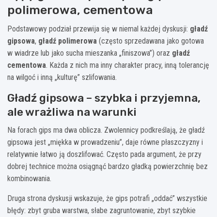
polimerowa, cementowa
Podstawowy podział przewija się w niemal każdej dyskusji:
gładź
gipsowa
,
gładź polimerowa
(często sprzedawana jako gotowa
w wiadrze lub jako sucha mieszanka „finiszowa”) oraz
gładź
cementowa
. Każda z nich ma inny charakter pracy, inną tolerancję
na wilgoć i inną „kulturę” szlifowania.
Gładź gipsowa – szybka i przyjemna,
ale wrażliwa na warunki
Na forach gips ma dwa oblicza. Zwolennicy podkreślają, że gładź
gipsowa jest „miękka w prowadzeniu”, daje równe płaszczyzny i
relatywnie łatwo ją doszlifować. Często pada argument, że przy
dobrej technice można osiągnąć bardzo gładką powierzchnię bez
kombinowania.
Druga strona dyskusji wskazuje, że gips potrafi „oddać” wszystkie
błędy: zbyt gruba warstwa, słabe zagruntowanie, zbyt szybkie