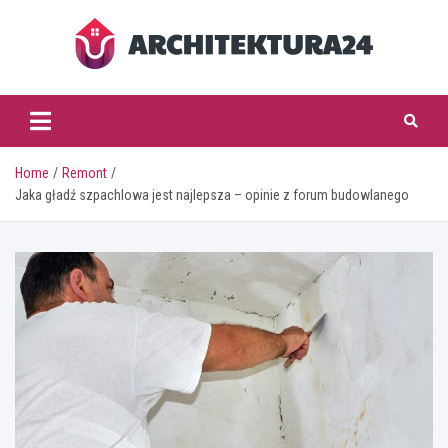
Skip
to
content
architektura24.pl
Home
Remont
Jaka gładź szpachlowa jest najlepsza – opinie z forum budowlanego