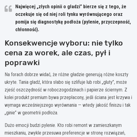
Najwięcej „złych opinii o gładzi” bierze się z tego, że
oczekuje się od niej roli tynku wyrównującego oraz
pomija się diagnostykę podłoża (pylenie, przyczepność,
chłonność).
Konsekwencje wyboru: nie tylko
cena za worek, ale czas, pył i
poprawki
Na forach dobrze widać, że różne gładzie generują różne koszty
ukryte. Tania gładź, która słabo się szlifuje lub robi „gluty”, może
zjeść oszczędność w roboczogodzinach i papierze ściernym. Z
kolei produkt premium bywa przepłacony, jeśli ściana jest krzywa i
wymaga wcześniejszego wyrównania — wtedy jakość finiszu i tak
„ginie” w geometrii podłoża.
Dużo emocji budzi pylenie. Kto robi remont w zamieszkanym
mieszkaniu, zwykle przesuwa preferencje w stronę rozwiązań,