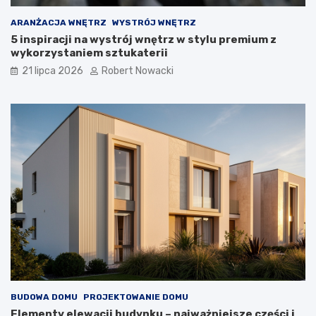
z
a
ARANŻACJA WNĘTRZ
WYSTRÓJ WNĘTRZ
n
5 inspiracji na wystrój wnętrz w stylu premium z
i
wykorzystaniem sztukaterii
a
21 lipca 2026
Robert Nowacki
BUDOWA DOMU
PROJEKTOWANIE DOMU
Elementy elewacji budynku – najważniejsze części i