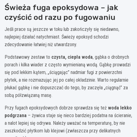
Świeża fuga epoksydowa – jak
czyścić od razu po fugowaniu
Jeśli prace są jeszcze w toku lub zakończyły się niedawno,
najlepiej działać natychmiast. Świeży epoksyd schodzi
zdecydowanie łatwiej niż utwardzony.
Podstawowy zestaw to
czysta, ciepła woda
, gąbka o drobnych
porach i kilka wiader z często wymienianą wodą. Gąbkę prowadzi
się pod lekkim kątem, „ściągając” nadmiar fugi z powierzchni
płytek, a nie rozmazując jej po całej okładzinie. Warto regularnie
płukać gąbkę i nie dopuszczać do tego, by zaczęła „ciągnąć” za
sobą półzwiązaną masę.
Przy fugach epoksydowych dobrze sprawdza się też
woda lekko
podgrzana
– żywica staje się nieco bardziej podatna na ścieranie,
a nalot lepiej się odrywa. Należy uważać na temperaturę, by nie
zaszkodzić płytkom lub klejowi (zwłaszcza przy delikatnych