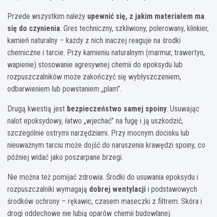
Przede wszystkim należy
upewnić się, z jakim materiałem ma
się do czynienia
. Gres techniczny, szkliwiony, polerowany, klinkier,
kamień naturalny – każdy z nich inaczej reaguje na środki
chemiczne i tarcie. Przy kamieniu naturalnym (marmur, trawertyn,
wapienie) stosowanie agresywnej chemii do epoksydu lub
rozpuszczalników może zakończyć się wybłyszczeniem,
odbarwieniem lub powstaniem „plam”.
Drugą kwestią jest
bezpieczeństwo samej spoiny
. Usuwając
nalot epoksydowy, łatwo „wjechać” na fugę i ją uszkodzić,
szczególnie ostrymi narzędziami. Przy mocnym docisku lub
nieuważnym tarciu może dojść do naruszenia krawędzi spoiny, co
później widać jako poszarpane brzegi.
Nie można też pomijać zdrowia. Środki do usuwania epoksydu i
rozpuszczalniki wymagają
dobrej wentylacji
i podstawowych
środków ochrony – rękawic, czasem maseczki z filtrem. Skóra i
drogi oddechowe nie lubią oparów chemii budowlanej.