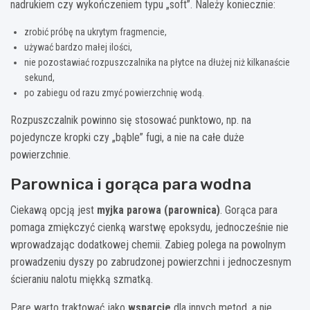
nadrukiem czy wykończeniem typu „soft”. Należy koniecznie:
zrobić próbę na ukrytym fragmencie,
używać bardzo małej ilości,
nie pozostawiać rozpuszczalnika na płytce na dłużej niż kilkanaście
sekund,
po zabiegu od razu zmyć powierzchnię wodą.
Rozpuszczalnik powinno się stosować punktowo, np. na
pojedyncze kropki czy „bąble” fugi, a nie na całe duże
powierzchnie.
Parownica i gorąca para wodna
Ciekawą opcją jest
myjka parowa (parownica)
. Gorąca para
pomaga zmiękczyć cienką warstwę epoksydu, jednocześnie nie
wprowadzając dodatkowej chemii. Zabieg polega na powolnym
prowadzeniu dyszy po zabrudzonej powierzchni i jednoczesnym
ścieraniu nalotu miękką szmatką.
Parę warto traktować jako
wsparcie
dla innych metod, a nie