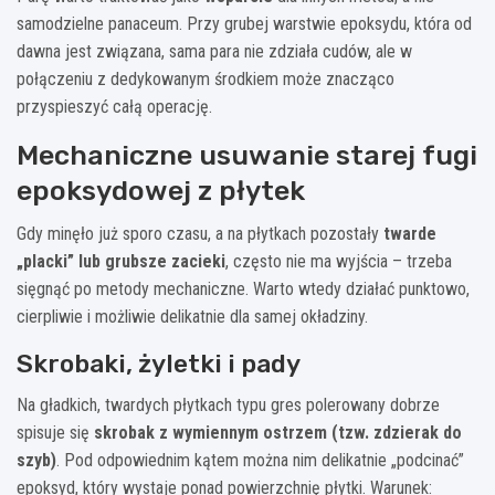
samodzielne panaceum. Przy grubej warstwie epoksydu, która od
dawna jest związana, sama para nie zdziała cudów, ale w
połączeniu z dedykowanym środkiem może znacząco
przyspieszyć całą operację.
Mechaniczne usuwanie starej fugi
epoksydowej z płytek
Gdy minęło już sporo czasu, a na płytkach pozostały
twarde
„placki” lub grubsze zacieki
, często nie ma wyjścia – trzeba
sięgnąć po metody mechaniczne. Warto wtedy działać punktowo,
cierpliwie i możliwie delikatnie dla samej okładziny.
Skrobaki, żyletki i pady
Na gładkich, twardych płytkach typu gres polerowany dobrze
spisuje się
skrobak z wymiennym ostrzem (tzw. zdzierak do
szyb)
. Pod odpowiednim kątem można nim delikatnie „podcinać”
epoksyd, który wystaje ponad powierzchnię płytki. Warunek: