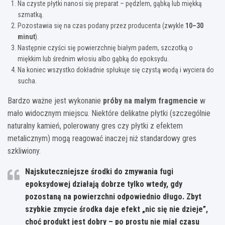
Na czyste płytki nanosi się preparat – pędzlem, gąbką lub miękką
szmatką.
Pozostawia się na czas podany przez producenta (zwykle
10–30
minut
).
Następnie czyści się powierzchnię białym padem, szczotką o
miękkim lub średnim włosiu albo gąbką do epoksydu.
Na koniec wszystko dokładnie spłukuje się czystą wodą i wyciera do
sucha.
Bardzo ważne jest wykonanie
próby na małym fragmencie
w
mało widocznym miejscu. Niektóre delikatne płytki (szczególnie
naturalny kamień, polerowany gres czy płytki z efektem
metalicznym) mogą reagować inaczej niż standardowy gres
szkliwiony.
Najskuteczniejsze środki do zmywania fugi
epoksydowej działają dobrze tylko wtedy, gdy
pozostaną na powierzchni odpowiednio długo. Zbyt
szybkie zmycie środka daje efekt „nic się nie dzieje”,
choć produkt jest dobry – po prostu nie miał czasu