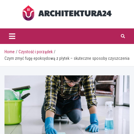
Skip
to
content
architektura24.pl
Home
Czystość i porządek
Czym zmyć fugę epoksydową z płytek – skuteczne sposoby czyszczenia