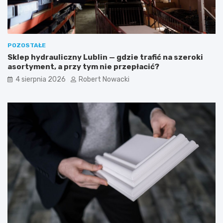
e
s
t
k
y
a
c
z
z
ó
POZOSTAŁE
n
w
Sklep hydrauliczny Lublin — gdzie trafić na szeroki
e
k
asortyment, a przy tym nie przepłacić?
i
i
b
4 sierpnia 2026
Robert Nowacki
e
z
p
i
e
c
z
n
e
r
o
z
w
i
ą