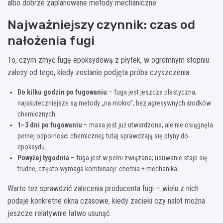
albo dobrze zaplanowane metody mechaniczne.
Najważniejszy czynnik: czas od
nałożenia fugi
To, czym zmyć fugę epoksydową z płytek, w ogromnym stopniu
zależy od tego, kiedy zostanie podjęta próba czyszczenia:
Do kilku godzin po fugowaniu
– fuga jest jeszcze plastyczna;
najskuteczniejsze są metody „na mokro”, bez agresywnych środków
chemicznych.
1–3 dni po fugowaniu
– masa jest już utwardzona, ale nie osiągnęła
pełnej odporności chemicznej; tutaj sprawdzają się płyny do
epoksydu.
Powyżej tygodnia
– fuga jest w pełni związana; usuwanie staje się
trudne, często wymaga kombinacji: chemia + mechanika.
Warto też sprawdzić zalecenia producenta fugi – wielu z nich
podaje konkretne okna czasowe, kiedy zacieki czy nalot można
jeszcze relatywnie łatwo usunąć.