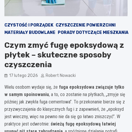
CZYSTOŚĆ I PORZĄDEK
CZYSZCZENIE POWIERZCHNI
MATERIAŁY BUDOWLANE
PORADY DOTYCZĄCE MIESZKANIA
Czym zmyć fugę epoksydową z
płytek – skuteczne sposoby
czyszczenia
17 lutego 2026
Robert Nowacki
Wielu osobom wydaje się, że
fuga epoksydowa związuje tylko
w samym spoinowaniu
, a to, co zostanie na płytkach, „zmyje się
później jak zwykła fuga cementowa”. To przekonanie bierze się z
przyzwyczajenia do klasycznych fug i z zapewnień, że „epoksyd
jest wieczny, więc na pewno nie da się go łatwo zniszczyć”. W
praktyce jest odwrotnie:
świeżą fugę epoksydową łatwiej
usunąć niż stare zabrudzenia
, a spóźnione działanie potrafi