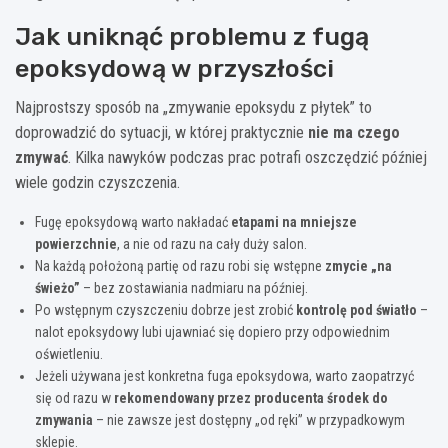
Jak uniknąć problemu z fugą
epoksydową w przyszłości
Najprostszy sposób na „zmywanie epoksydu z płytek” to
doprowadzić do sytuacji, w której praktycznie
nie ma czego
zmywać
. Kilka nawyków podczas prac potrafi oszczędzić później
wiele godzin czyszczenia.
Fugę epoksydową warto nakładać
etapami na mniejsze
powierzchnie
, a nie od razu na cały duży salon.
Na każdą położoną partię od razu robi się wstępne
zmycie „na
świeżo”
– bez zostawiania nadmiaru na później.
Po wstępnym czyszczeniu dobrze jest zrobić
kontrolę pod światło
–
nalot epoksydowy lubi ujawniać się dopiero przy odpowiednim
oświetleniu.
Jeżeli używana jest konkretna fuga epoksydowa, warto zaopatrzyć
się od razu w
rekomendowany przez producenta środek do
zmywania
– nie zawsze jest dostępny „od ręki” w przypadkowym
sklepie.