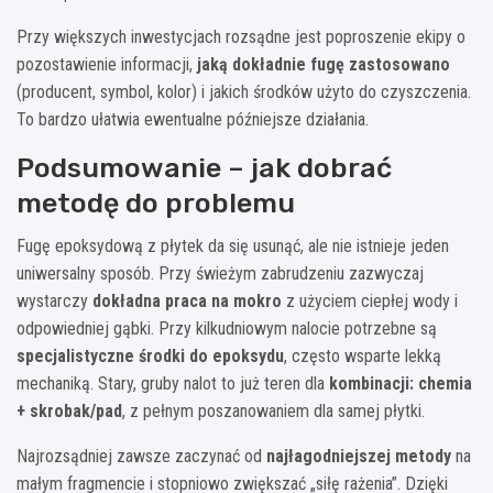
Przy większych inwestycjach rozsądne jest poproszenie ekipy o
pozostawienie informacji,
jaką dokładnie fugę zastosowano
(producent, symbol, kolor) i jakich środków użyto do czyszczenia.
To bardzo ułatwia ewentualne późniejsze działania.
Podsumowanie – jak dobrać
metodę do problemu
Fugę epoksydową z płytek da się usunąć, ale nie istnieje jeden
uniwersalny sposób. Przy świeżym zabrudzeniu zazwyczaj
wystarczy
dokładna praca na mokro
z użyciem ciepłej wody i
odpowiedniej gąbki. Przy kilkudniowym nalocie potrzebne są
specjalistyczne środki do epoksydu
, często wsparte lekką
mechaniką. Stary, gruby nalot to już teren dla
kombinacji: chemia
+ skrobak/pad
, z pełnym poszanowaniem dla samej płytki.
Najrozsądniej zawsze zaczynać od
najłagodniejszej metody
na
małym fragmencie i stopniowo zwiększać „siłę rażenia”. Dzięki