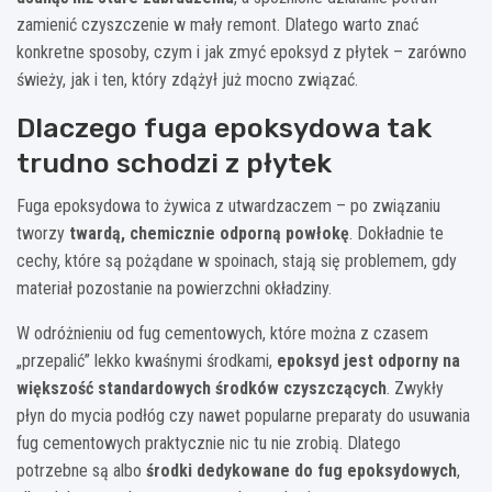
zamienić czyszczenie w mały remont. Dlatego warto znać
konkretne sposoby, czym i jak zmyć epoksyd z płytek – zarówno
świeży, jak i ten, który zdążył już mocno związać.
Dlaczego fuga epoksydowa tak
trudno schodzi z płytek
Fuga epoksydowa to żywica z utwardzaczem – po związaniu
tworzy
twardą, chemicznie odporną powłokę
. Dokładnie te
cechy, które są pożądane w spoinach, stają się problemem, gdy
materiał pozostanie na powierzchni okładziny.
W odróżnieniu od fug cementowych, które można z czasem
„przepalić” lekko kwaśnymi środkami,
epoksyd jest odporny na
większość standardowych środków czyszczących
. Zwykły
płyn do mycia podłóg czy nawet popularne preparaty do usuwania
fug cementowych praktycznie nic tu nie zrobią. Dlatego
potrzebne są albo
środki dedykowane do fug epoksydowych
,