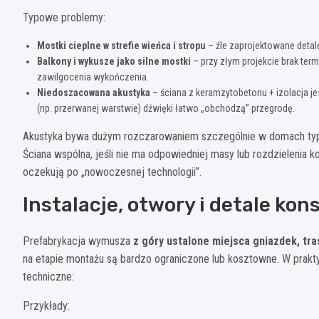
Typowe problemy:
Mostki cieplne w strefie wieńca i stropu
– źle zaprojektowane detal
Balkony i wykusze jako silne mostki
– przy złym projekcie brak term
zawilgocenia wykończenia.
Niedoszacowana akustyka
– ściana z keramzytobetonu + izolacja je
(np. przerwanej warstwie) dźwięki łatwo „obchodzą” przegrodę.
Akustyka bywa dużym rozczarowaniem szczególnie w domach typu
Ściana wspólna, jeśli nie ma odpowiedniej masy lub rozdzielenia k
oczekują po „nowoczesnej technologii”.
Instalacje, otwory i detale kon
Prefabrykacja wymusza
z góry ustalone miejsca gniazdek, tra
na etapie montażu są bardzo ograniczone lub kosztowne. W prak
techniczne:
Przykłady: