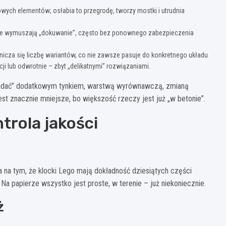
wych elementów; osłabia to przegrodę, tworzy mostki i utrudnia
ne wymuszają „dokuwanie”, często bez ponownego zabezpieczenia
anicza się liczbę wariantów, co nie zawsze pasuje do konkretnego układu
ji lub odwrotnie – zbyt „delikatnymi” rozwiązaniami.
adać” dodatkowym tynkiem, warstwą wyrównawczą, zmianą
st znacznie mniejsze, bo większość rzeczy jest już „w betonie”.
trola jakości
na tym, że klocki Lego mają dokładność dziesiątych części
. Na papierze wszystko jest proste, w terenie – już niekoniecznie.
ż