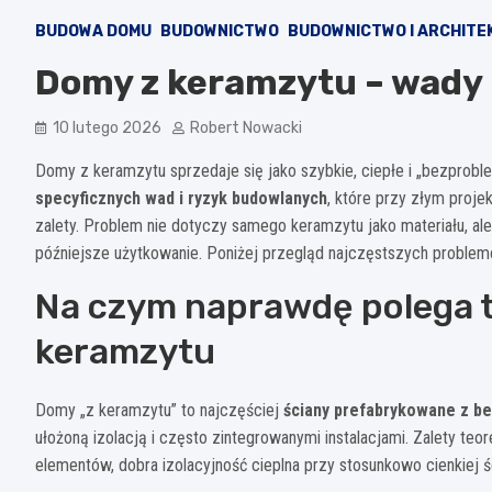
BUDOWA DOMU
BUDOWNICTWO
BUDOWNICTWO I ARCHITE
Domy z keramzytu – wady 
10 lutego 2026
Robert Nowacki
Domy z keramzytu sprzedaje się jako szybkie, ciepłe i „bezprob
specyficznych wad i ryzyk budowlanych
, które przy złym proj
zalety. Problem nie dotyczy samego keramzytu jako materiału, ale
późniejsze użytkowanie. Poniżej przegląd najczęstszych problem
Na czym naprawdę polega 
keramzytu
Domy „z keramzytu” to najczęściej
ściany prefabrykowane z b
ułożoną izolacją i często zintegrowanymi instalacjami. Zalety te
elementów, dobra izolacyjność cieplna przy stosunkowo cienkiej śc