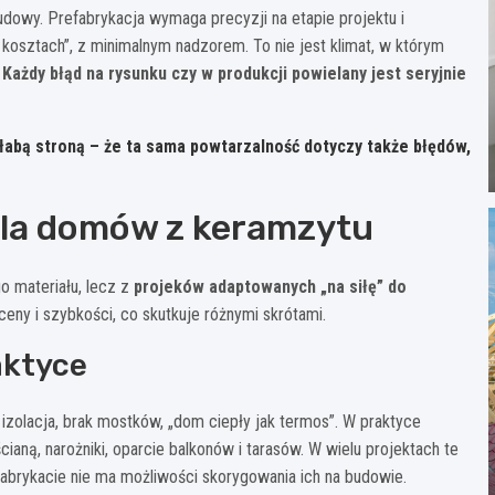
udowy. Prefabrykacja wymaga precyzji na etapie projektu i
kosztach”, z minimalnym nadzorem. To nie jest klimat, w którym
.
Każdy błąd na rysunku czy w produkcji powielany jest seryjnie
Słabą stroną – że ta sama powtarzalność dotyczy także błędów,
dla domów z keramzytu
 materiału, lecz z
projeków adaptowanych „na siłę” do
 ceny i szybkości, co skutkuje różnymi skrótami.
aktyce
 izolacja, brak mostków, „dom ciepły jak termos”. W praktyce
ianą, narożniki, oparcie balkonów i tarasów. W wielu projektach te
efabrykacie nie ma możliwości skorygowania ich na budowie.