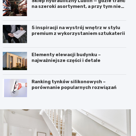
Sklep hydrauliczny Lublin — gdzie trafić
na szeroki asortyment, a przy tym nie
przepłacić?
5 inspiracji na wystrój wnętrz w stylu
premium z wykorzystaniem sztukaterii
Elementy elewacji budynku –
najważniejsze części i detale
Ranking tynków silikonowych –
porównanie popularnych rozwiązań