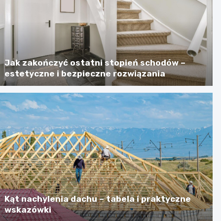
Jak zakończyć ostatni stopień schodów –
estetyczne i bezpieczne rozwiązania
Kąt nachylenia dachu – tabela i praktyczne
wskazówki