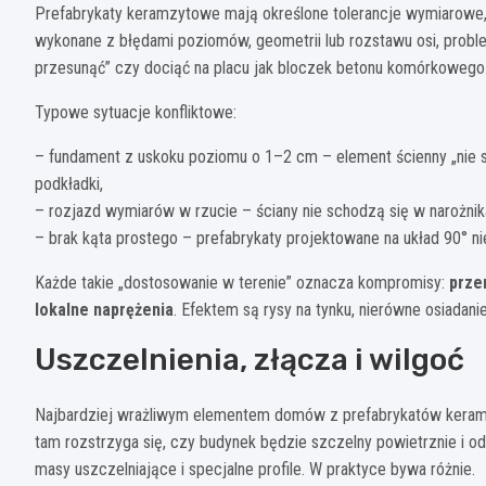
Prefabrykaty keramzytowe mają określone tolerancje wymiarowe, 
wykonane z błędami poziomów, geometrii lub rozstawu osi, proble
przesunąć” czy dociąć na placu jak bloczek betonu komórkowego
Typowe sytuacje konfliktowe:
– fundament z uskoku poziomu o 1–2 cm – element ścienny „nie si
podkładki,
– rozjazd wymiarów w rzucie – ściany nie schodzą się w narożnika
– brak kąta prostego – prefabrykaty projektowane na układ 90° nie
Każde takie „dostosowanie w terenie” oznacza kompromisy:
prze
lokalne naprężenia
. Efektem są rysy na tynku, nierówne osiadan
Uszczelnienia, złącza i wilgoć
Najbardziej wrażliwym elementem domów z prefabrykatów kera
tam rozstrzyga się, czy budynek będzie szczelny powietrznie i od
masy uszczelniające i specjalne profile. W praktyce bywa różnie.