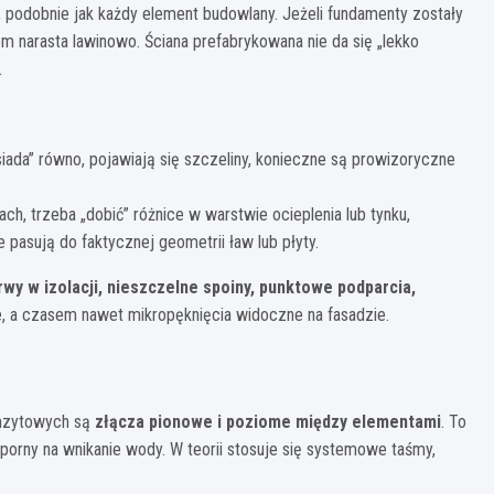
podobnie jak każdy element budowlany. Jeżeli fundamenty zostały
m narasta lawinowo. Ściana prefabrykowana nie da się „lekko
.
ada” równo, pojawiają się szczeliny, konieczne są prowizoryczne
ch, trzeba „dobić” różnice w warstwie ocieplenia lub tynku,
 pasują do faktycznej geometrii ław lub płyty.
rwy w izolacji, nieszczelne spoiny, punktowe podparcia,
ie, a czasem nawet mikropęknięcia widoczne na fasadzie.
mzytowych są
złącza pionowe i poziome między elementami
. To
porny na wnikanie wody. W teorii stosuje się systemowe taśmy,