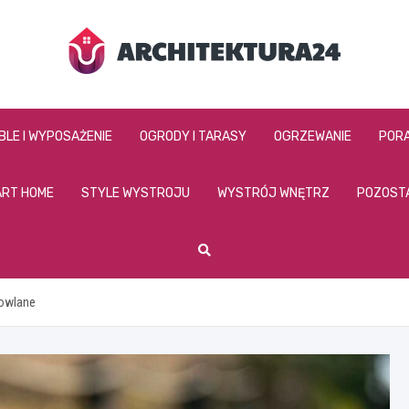
architektura24.pl
BLE I WYPOSAŻENIE
OGRODY I TARASY
OGRZEWANIE
PORA
RT HOME
STYLE WYSTROJU
WYSTRÓJ WNĘTRZ
POZOST
dowlane