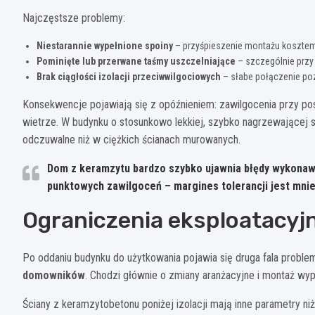
Najczęstsze problemy:
Niestarannie wypełnione spoiny
– przyśpieszenie montażu kosztem
Pominięte lub przerwane taśmy uszczelniające
– szczególnie przy 
Brak ciągłości izolacji przeciwwilgociowych
– słabe połączenie poz
Konsekwencje pojawiają się z opóźnieniem: zawilgocenia przy po
wietrze. W budynku o stosunkowo lekkiej, szybko nagrzewającej si
odczuwalne niż w ciężkich ścianach murowanych.
Dom z keramzytu bardzo szybko ujawnia błędy wykonaw
punktowych zawilgoceń – margines tolerancji jest mnie
Ograniczenia eksploatacyj
Po oddaniu budynku do użytkowania pojawia się druga fala probl
domowników
. Chodzi głównie o zmiany aranżacyjne i montaż wyp
Ściany z keramzytobetonu poniżej izolacji mają inne parametry ni