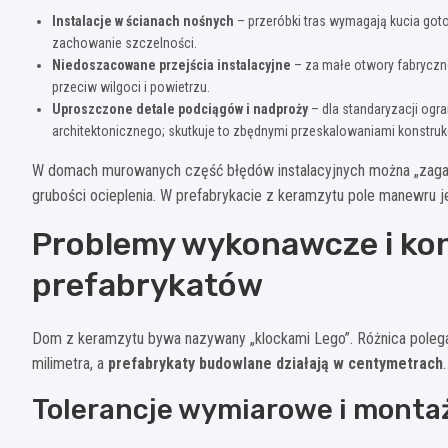
Instalacje w ścianach nośnych
– przeróbki tras wymagają kucia goto
zachowanie szczelności.
Niedoszacowane przejścia instalacyjne
– za małe otwory fabrycz
przeciw wilgoci i powietrzu.
Uproszczone detale podciągów i nadproży
– dla standaryzacji ogr
architektonicznego; skutkuje to zbędnymi przeskalowaniami konstrukc
W domach murowanych część błędów instalacyjnych można „zag
grubości ocieplenia. W prefabrykacie z keramzytu pole manewru je
Problemy wykonawcze i kon
prefabrykatów
Dom z keramzytu bywa nazywany „klockami Lego”. Różnica polega 
milimetra, a
prefabrykaty budowlane działają w centymetrach
Tolerancje wymiarowe i monta