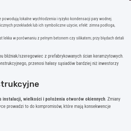
e powodują lokalne wychłodzenia i ryzyko kondensacji pary wodnej.
icznych przekładek lub ich symboliczne użycie; efekt: zimna podłoga,
st lekka w porównaniu z pełnym betonem czy silikatem; przy błędach detali
 bliźniak/szeregowiec z prefabrykowanych ścian keramzytowych.
onstrukcyjnego, przenosi hałasy sąsiadów bardziej niż inwestorzy
strukcyjne
s instalacji, wielkości i położenia otworów okiennych
. Zmiany
tyce prowadzi to do kompromisów, które mają konsekwencje