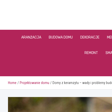
Skip
to
content
ARANŻACJA
BUDOWA DOMU
DEKORACJE
ME
REMONT
SMA
Home
Projektowanie domu
Domy z keramzytu – wady i problemy bu