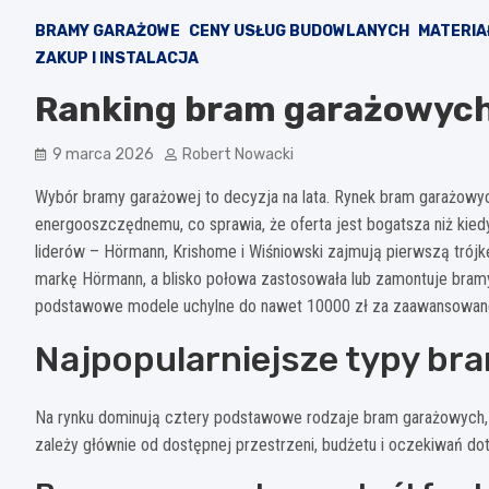
BRAMY GARAŻOWE
CENY USŁUG BUDOWLANYCH
MATERIA
ZAKUP I INSTALACJA
Ranking bram garażowych 
9 marca 2026
Robert Nowacki
Wybór bramy garażowej to decyzja na lata. Rynek bram garażowy
energooszczędnemu, co sprawia, że oferta jest bogatsza niż kied
liderów – Hörmann, Krishome i Wiśniowski zajmują pierwszą trój
markę Hörmann, a blisko połowa zastosowała lub zamontuje bramy
podstawowe modele uchylne do nawet 10000 zł za zaawansowa
Najpopularniejsze typy br
Na rynku dominują cztery podstawowe rodzaje bram garażowych, 
zależy głównie od dostępnej przestrzeni, budżetu i oczekiwań do