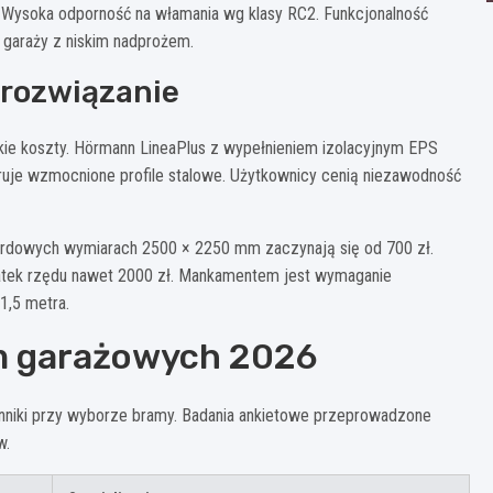
. Wysoka odporność na włamania wg klasy RC2. Funkcjonalność
a garaży z niskim nadprożem.
rozwiązanie
skie koszty. Hörmann LineaPlus z wypełnieniem izolacyjnym EPS
eruje wzmocnione profile stalowe. Użytkownicy cenią niezawodność
rdowych wymiarach 2500 × 2250 mm zaczynają się od 700 zł.
datek rzędu nawet 2000 zł. Mankamentem jest wymaganie
1,5 metra.
m garażowych 2026
nniki przy wyborze bramy. Badania ankietowe przeprowadzone
w.