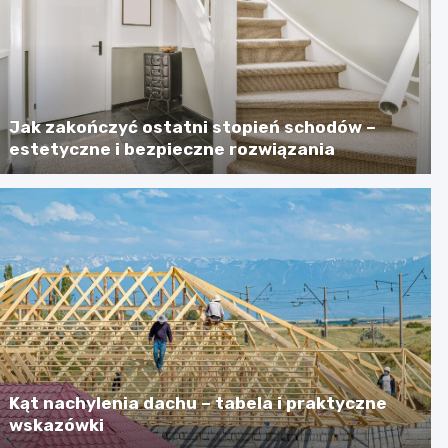
Jak zakończyć ostatni stopień schodów –
estetyczne i bezpieczne rozwiązania
Kąt nachylenia dachu – tabela i praktyczne
wskazówki