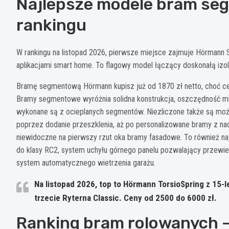
Najlepsze modele bram s
rankingu
W rankingu na listopad 2026, pierwsze miejsce zajmuje Hörmann 
aplikacjami smart home. To flagowy model łączący doskonałą iz
Bramę segmentową Hörmann kupisz już od 1870 zł netto, choć c
Bramy segmentowe wyróżnia solidna konstrukcja, oszczędność mie
wykonane są z ocieplanych segmentów. Niezliczone także są możliw
poprzez dodanie przeszklenia, aż po personalizowane bramy z na
niewidoczne na pierwszy rzut oka bramy fasadowe. To również n
do klasy RC2, system uchyłu górnego panelu pozwalający przewi
system automatycznego wietrzenia garażu.
Na listopad 2026, top to Hörmann TorsioSpring z 15-l
trzecie Ryterna Classic. Ceny od 2500 do 6000 zł.
Ranking bram rolowanych 