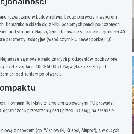
cjonalności
dane rozwiązanie w budownictwie, będąc pierwszym wyborem
. Konstrukcja składa się z kilku poziomych paneli połączonych
cach pod stropem. Najczęściej stosowane są panele o grubości 40-
re parametry izolacyjne (współczynnik U nawet poniżej 1,0
ł. Najtańsze są modele mało znanych producentów, pozbawione
 trzeba zapłacić 4000-6000 zł. Największą zaletą jest
żem ani pod sufitem po otwarciu.
kompaktu
ca. Hörmann RollMatic z lamelami izolowanymi PU prowadzi.
 z ograniczoną przestrzenią nad i przed. Działają na zasadzie
niową z napędem (np. Wiśniowski, Krispol, Aluprof), a w dużych