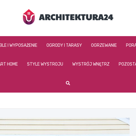
architektura24.pl
BLE I WYPOSAŻENIE
OGRODY I TARASY
OGRZEWANIE
PORA
RT HOME
STYLE WYSTROJU
WYSTRÓJ WNĘTRZ
POZOST