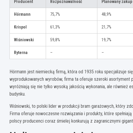
Producent
Rozpoznawalność
Planowany zakup
Hörmann
75,7%
48,9%
Krispol
61,3%
21,7%
Wiśniowski
59,8%
19,7%
Ryterna
–
–
Hörmann jest niemiecką firmą, która od 1935 roku specjalizuje s
wyprodukowanych wyrobów, firma ta oferuje szeroki asortyment 
wyróżniają się nie tylko wysoką jakością wykonania, ale również 
budynku.
Wiśniowski, to polski lider w produkcji bram garażowych, który zd
Firma oferuje nowoczesne rozwiązania i produkty, które spełnia
polscy producenci coraz śmielej konkurują z zagranicznymi gigant