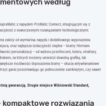
egmentowych według
SupraMatic z napędem ProMatic Connect, integrującym się z
olacyjność z nowoczesnymi rozwiązaniami technologicznymi.
ena zależy od wymiarów, napędu i dodatkowego wyposażenia.
jsca, oraz najlepsza izolacyjność cieplna – bramy Hörmann
ości personalizacji – od wyboru przetłoczeń, koloru, struktury,
drukiem, na których możemy umieścić dowolną grafikę, lub
ajwiększe możliwości doposażenia bramy – okucia antywłamaniowe
etrzyć garaż pozostawiając go jednocześnie zamkniętym, czy nawet
etnią gwarancją. Drugie miejsce Wiśniowski Standard,
– kompaktowe rozwiązania