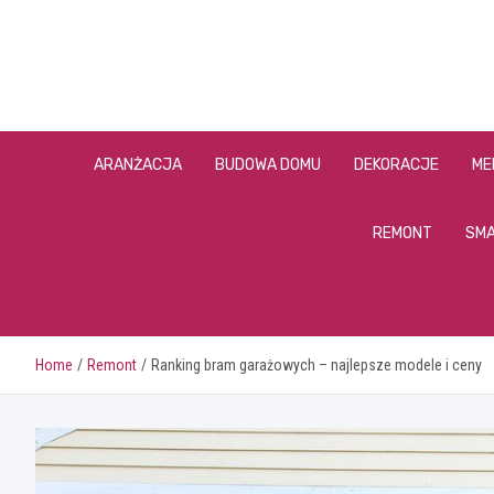
Skip
to
content
ARANŻACJA
BUDOWA DOMU
DEKORACJE
ME
REMONT
SMA
Home
Remont
Ranking bram garażowych – najlepsze modele i ceny