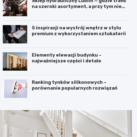
Sklep hydrauliczny Lublin — gdzie trafić
na szeroki asortyment, a przy tym nie
przepłacić?
5 inspiracji na wystrój wnętrz w stylu
premium z wykorzystaniem sztukaterii
Elementy elewacji budynku –
najważniejsze części i detale
Ranking tynków silikonowych –
porównanie popularnych rozwiązań