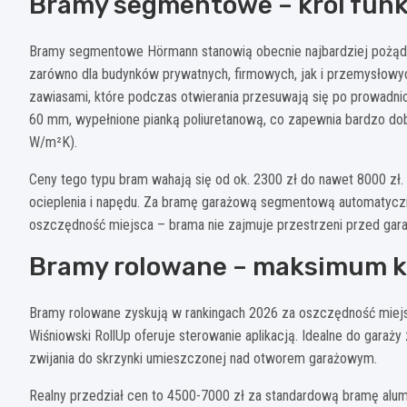
Bramy segmentowe – król funk
Bramy segmentowe Hörmann stanowią obecnie najbardziej pożą
zarówno dla budynków prywatnych, firmowych, jak i przemysłowych
zawiasami, które podczas otwierania przesuwają się po prowadni
60 mm, wypełnione pianką poliuretanową, co zapewnia bardzo dob
W/m²K).
Ceny tego typu bram wahają się od ok. 2300 zł do nawet 8000 z
ocieplenia i napędu. Za bramę garażową segmentową automatyczną
oszczędność miejsca – brama nie zajmuje przestrzeni przed gara
Bramy rolowane – maksimum 
Bramy rolowane zyskują w rankingach 2026 za oszczędność miejs
Wiśniowski RollUp oferuje sterowanie aplikacją. Idealne do garaży
zwijania do skrzynki umieszczonej nad otworem garażowym.
Realny przedział cen to 4500-7000 zł za standardową bramę alumi