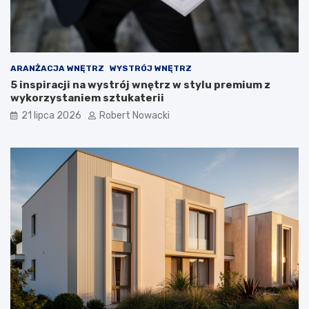
z
w
i
ą
z
a
ARANŻACJA WNĘTRZ
WYSTRÓJ WNĘTRZ
n
5 inspiracji na wystrój wnętrz w stylu premium z
i
wykorzystaniem sztukaterii
a
21 lipca 2026
Robert Nowacki