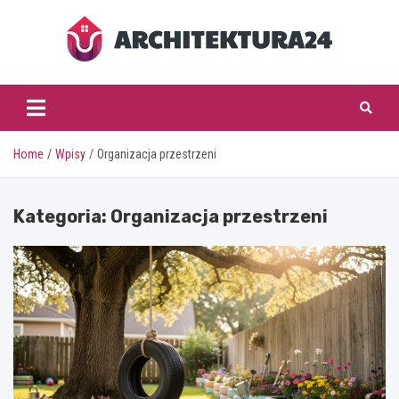
Skip
to
content
architektura24.pl
Home
Wpisy
Organizacja przestrzeni
Kategoria:
Organizacja przestrzeni