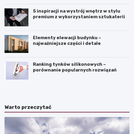
5 inspiracji na wystrój wnętrz w stylu
premium z wykorzystaniem sztukaterii
Elementy elewacji budynku –
najważniejsze części i detale
Ranking tynków silikonowych –
porównanie popularnych rozwiązań
J
K
a
ą
k
t
z
n
a
a
Warto przeczytać
k
c
o
h
ń
y
c
l
z
e