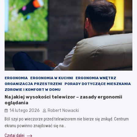
ERGONOMIA
ERGONOMIA W KUCHNI
ERGONOMIA WNĘTRZ
ORGANIZACJA PRZESTRZENI
PORADY DOTYCZĄCE MIESZKANIA
ZDROWIE I KOMFORT W DOMU
Na jakiej wysokości telewizor – zasady ergonomii
oglądania
14 lutego 2026
Robert Nowacki
Ból szyi po wieczorze przed telewizorem nie bierze się znikąd. Centrum
ekranu powinno znajdować się na…
Czytaj dalej