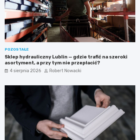
e
n
s
e
t
w
e
s
t
k
y
a
c
z
z
ó
POZOSTAŁE
n
w
Sklep hydrauliczny Lublin — gdzie trafić na szeroki
e
k
asortyment, a przy tym nie przepłacić?
i
i
b
4 sierpnia 2026
Robert Nowacki
e
z
p
i
e
c
z
n
e
r
o