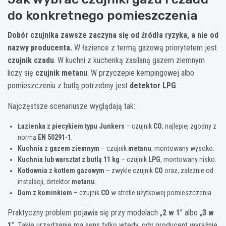
do konkretnego pomieszczenia
Dobór czujnika zawsze zaczyna się od źródła ryzyka, a nie od
nazwy producenta.
W łazience z termą gazową priorytetem jest
czujnik czadu
. W kuchni z kuchenką zasilaną gazem ziemnym
liczy się
czujnik metanu
. W przyczepie kempingowej albo
pomieszczeniu z butlą potrzebny jest
detektor LPG
.
Najczęstsze scenariusze wyglądają tak:
Łazienka z piecykiem typu Junkers
– czujnik
CO
, najlepiej zgodny z
normą
EN 50291-1
.
Kuchnia z gazem ziemnym
– czujnik
metanu
, montowany wysoko.
Kuchnia lub warsztat z butlą 11 kg
– czujnik
LPG
, montowany nisko.
Kotłownia z kotłem gazowym
– zwykle czujnik
CO
oraz, zależnie od
instalacji, detektor
metanu
.
Dom z kominkiem
– czujnik
CO
w strefie użytkowej pomieszczenia.
Praktyczny problem pojawia się przy modelach „
2 w 1
” albo „
3 w
1
”. Takie urządzenie ma sens tylko wtedy, gdy producent wyraźnie