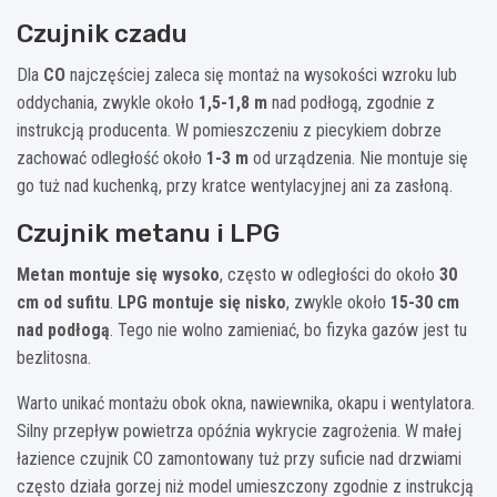
Czujnik czadu
Dla
CO
najczęściej zaleca się montaż na wysokości wzroku lub
oddychania, zwykle około
1,5-1,8 m
nad podłogą, zgodnie z
instrukcją producenta. W pomieszczeniu z piecykiem dobrze
zachować odległość około
1-3 m
od urządzenia. Nie montuje się
go tuż nad kuchenką, przy kratce wentylacyjnej ani za zasłoną.
Czujnik metanu i LPG
Metan montuje się wysoko
, często w odległości do około
30
cm od sufitu
.
LPG montuje się nisko
, zwykle około
15-30 cm
nad podłogą
. Tego nie wolno zamieniać, bo fizyka gazów jest tu
bezlitosna.
Warto unikać montażu obok okna, nawiewnika, okapu i wentylatora.
Silny przepływ powietrza opóźnia wykrycie zagrożenia. W małej
łazience czujnik CO zamontowany tuż przy suficie nad drzwiami
często działa gorzej niż model umieszczony zgodnie z instrukcją