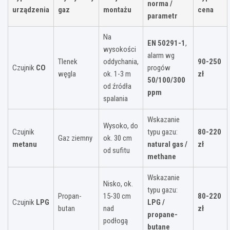
norma /
urządzenia
gaz
montażu
cena
parametr
Na
EN 50291-1
,
wysokości
alarm wg
Tlenek
oddychania,
90-250
Czujnik
CO
progów
węgla
ok. 1-3 m
zł
50/100/300
od źródła
ppm
spalania
Wskazanie
Wysoko, do
Czujnik
typu gazu:
80-220
Gaz ziemny
ok. 30 cm
metanu
natural gas /
zł
od sufitu
methane
Wskazanie
Nisko, ok.
typu gazu:
Propan-
15-30 cm
80-220
Czujnik
LPG
LPG /
butan
nad
zł
propane-
podłogą
butane