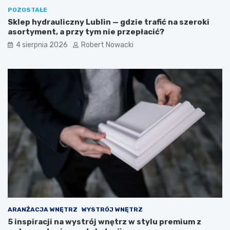
z
ó
POZOSTAŁE
n
w
Sklep hydrauliczny Lublin — gdzie trafić na szeroki
e
k
asortyment, a przy tym nie przepłacić?
i
i
b
4 sierpnia 2026
Robert Nowacki
e
z
p
i
e
c
z
n
e
r
o
z
w
i
ą
z
a
ARANŻACJA WNĘTRZ
WYSTRÓJ WNĘTRZ
n
5 inspiracji na wystrój wnętrz w stylu premium z
i