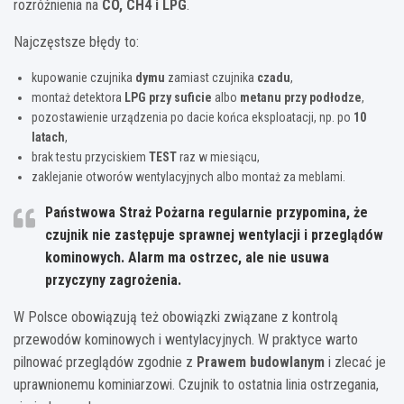
rozróżnienia na
CO, CH4 i LPG
.
Najczęstsze błędy to:
kupowanie czujnika
dymu
zamiast czujnika
czadu
,
montaż detektora
LPG przy suficie
albo
metanu przy podłodze
,
pozostawienie urządzenia po dacie końca eksploatacji, np. po
10
latach
,
brak testu przyciskiem
TEST
raz w miesiącu,
zaklejanie otworów wentylacyjnych albo montaż za meblami.
Państwowa Straż Pożarna regularnie przypomina, że
czujnik nie zastępuje sprawnej wentylacji i przeglądów
kominowych.
Alarm ma ostrzec, ale nie usuwa
przyczyny zagrożenia.
W Polsce obowiązują też obowiązki związane z kontrolą
przewodów kominowych i wentylacyjnych. W praktyce warto
pilnować przeglądów zgodnie z
Prawem budowlanym
i zlecać je
uprawnionemu kominiarzowi. Czujnik to ostatnia linia ostrzegania,