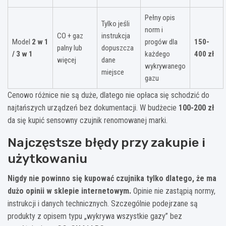
Pełny opis
Tylko jeśli
norm i
CO + gaz
instrukcja
Model
2 w 1
progów dla
150-
palny lub
dopuszcza
/ 3 w 1
każdego
400 zł
więcej
dane
wykrywanego
miejsce
gazu
Cenowo różnice nie są duże, dlatego nie opłaca się schodzić do
najtańszych urządzeń bez dokumentacji. W budżecie
100-200 zł
da się kupić sensowny czujnik renomowanej marki.
Najczęstsze błędy przy zakupie i
użytkowaniu
Nigdy nie powinno się kupować czujnika tylko dlatego, że ma
dużo opinii w sklepie internetowym.
Opinie nie zastąpią normy,
instrukcji i danych technicznych. Szczególnie podejrzane są
produkty z opisem typu „wykrywa wszystkie gazy” bez