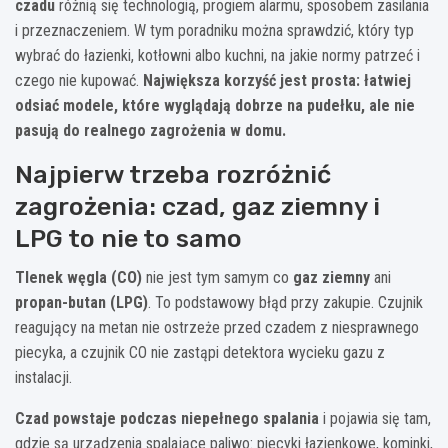
czadu
różnią się technologią, progiem alarmu, sposobem zasilania
i przeznaczeniem. W tym poradniku można sprawdzić, który typ
wybrać do łazienki, kotłowni albo kuchni, na jakie normy patrzeć i
czego nie kupować.
Największa korzyść jest prosta: łatwiej
odsiać modele, które wyglądają dobrze na pudełku, ale nie
pasują do realnego zagrożenia w domu.
Najpierw trzeba rozróżnić
zagrożenia: czad, gaz ziemny i
LPG to nie to samo
Tlenek węgla (CO)
nie jest tym samym co
gaz ziemny
ani
propan-butan (LPG)
. To podstawowy błąd przy zakupie. Czujnik
reagujący na metan nie ostrzeże przed czadem z niesprawnego
piecyka, a czujnik CO nie zastąpi detektora wycieku gazu z
instalacji.
Czad powstaje podczas niepełnego spalania
i pojawia się tam,
gdzie są urządzenia spalające paliwo: piecyki łazienkowe, kominki,