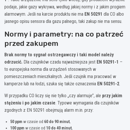
podaje, jakie gazy wykrywa, według jakiej normy i z jakim progiem
alarmowym. Jeśli na karcie produktu nie ma
EN 50291
dla CO albo
jasnego opisu sensora dla gazu palnego, taki zakup nie ma sensu.
Normy i parametry: na co patrzeć
przed zakupem
Brak normy to sygnał ostrzegawczy i taki model należy
odrzucić.
Dla czujników czadu najważniejsza jest
EN 50291-1
–
to europejska norma dla urządzeń stosowanych w
pomieszczeniach mieszkalnych. Jeśli czujnik ma pracować w
kamperze lub na łodzi, szuka się także oznaczenia
EN 50291-2
.
W przypadku CO liczy się nie tylko „czy alarmuje”, ale
przy jakim
stężeniu i po jakim czasie
. Typowe wymagania dla czujników
zgodnych z EN 50291 obejmują alarm m.in. przy:
50 ppm
w czasie od
60 do 90 minut
,
100 ppm
w czasie od
10 do 40 minut
,