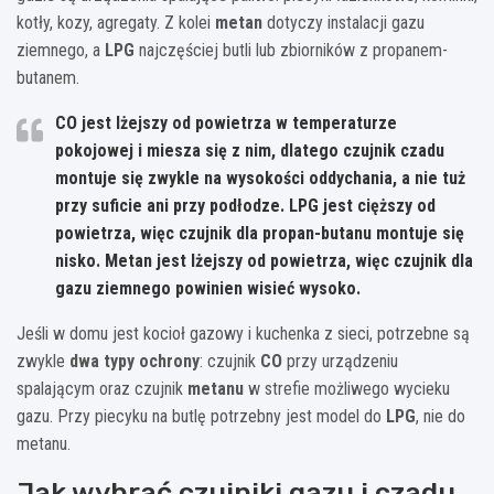
kotły, kozy, agregaty. Z kolei
metan
dotyczy instalacji gazu
ziemnego, a
LPG
najczęściej butli lub zbiorników z propanem-
butanem.
CO jest lżejszy od powietrza w temperaturze
pokojowej i miesza się z nim
, dlatego czujnik czadu
montuje się zwykle na wysokości oddychania, a nie tuż
przy suficie ani przy podłodze.
LPG jest cięższy od
powietrza
, więc czujnik dla propan-butanu montuje się
nisko.
Metan jest lżejszy od powietrza
, więc czujnik dla
gazu ziemnego powinien wisieć wysoko.
Jeśli w domu jest kocioł gazowy i kuchenka z sieci, potrzebne są
zwykle
dwa typy ochrony
: czujnik
CO
przy urządzeniu
spalającym oraz czujnik
metanu
w strefie możliwego wycieku
gazu. Przy piecyku na butlę potrzebny jest model do
LPG
, nie do
metanu.
Jak wybrać czujniki gazu i czadu