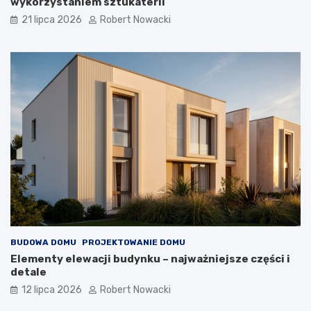
wykorzystaniem sztukaterii
a
21 lipca 2026
Robert Nowacki
BUDOWA DOMU
PROJEKTOWANIE DOMU
Elementy elewacji budynku – najważniejsze części i
detale
12 lipca 2026
Robert Nowacki