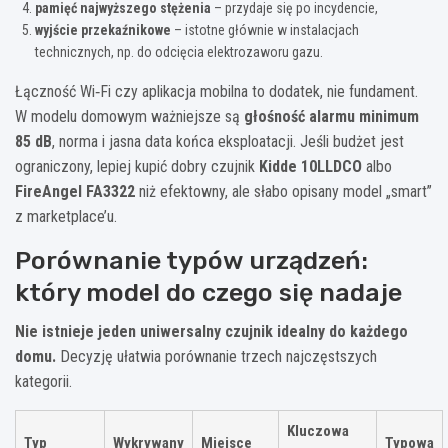
pamięć najwyższego stężenia
– przydaje się po incydencie,
wyjście przekaźnikowe
– istotne głównie w instalacjach
technicznych, np. do odcięcia elektrozaworu gazu.
Łączność Wi‑Fi czy aplikacja mobilna to dodatek, nie fundament.
W modelu domowym ważniejsze są
głośność alarmu minimum
85 dB
, norma i jasna data końca eksploatacji. Jeśli budżet jest
ograniczony, lepiej kupić dobry czujnik
Kidde 10LLDCO
albo
FireAngel FA3322
niż efektowny, ale słabo opisany model „smart”
z marketplace’u.
Porównanie typów urządzeń:
który model do czego się nadaje
Nie istnieje jeden uniwersalny czujnik idealny do każdego
domu.
Decyzję ułatwia porównanie trzech najczęstszych
kategorii.
Kluczowa
Typ
Wykrywany
Miejsce
Typowa