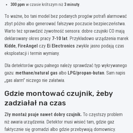
300 ppm
w czasie krótszym niż
3 minuty
.
To ważne, bo tani model bez podanych progów potrafi alarmować
zbyt późno albo generować fałszywe poczucie bezpieczeństwa.
Warto też sprawdzić żywotność sensora: dobre czujniki CO mają
deklarowany okres pracy
7-10 lat
. Przykładowo urządzenia marek
Kidde
,
FireAngel
czy
Ei Electronics
zwykle jasno podają czas
eksploatacji i termin wymiany.
Dla detektorów gazu palnego należy sprawdzać typ wykrywanego
gazu:
methane/natural gas
albo
LPG/propan-butan
. Sam napis
„gas alarm” niczego nie załatwia.
Gdzie montować czujnik, żeby
zadziałał na czas
Zły montaż psuje nawet dobry czujnik.
To częstszy problem
niż awaria urządzenia. Detektor musi wisieć tam, gdzie gaz
faktycznie się gromadzi albo gdzie przebywają domownicy.