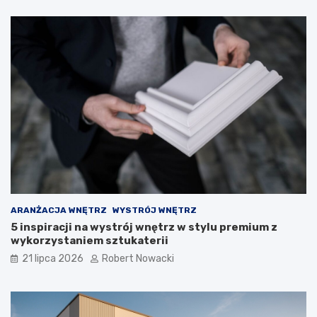
z
p
i
e
c
z
n
e
r
o
z
w
i
ą
z
a
ARANŻACJA WNĘTRZ
WYSTRÓJ WNĘTRZ
n
5 inspiracji na wystrój wnętrz w stylu premium z
i
wykorzystaniem sztukaterii
a
21 lipca 2026
Robert Nowacki