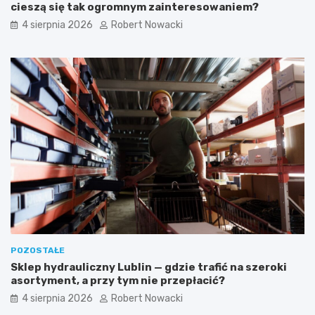
i
l
cieszą się tak ogromnym zainteresowaniem?
e
a
4 sierpnia 2026
Robert Nowacki
ń
i
s
p
c
r
h
a
o
k
d
t
ó
y
w
c
–
z
e
n
s
e
t
w
e
s
t
k
y
a
c
z
z
ó
POZOSTAŁE
n
w
Sklep hydrauliczny Lublin — gdzie trafić na szeroki
e
k
asortyment, a przy tym nie przepłacić?
i
i
b
4 sierpnia 2026
Robert Nowacki
e