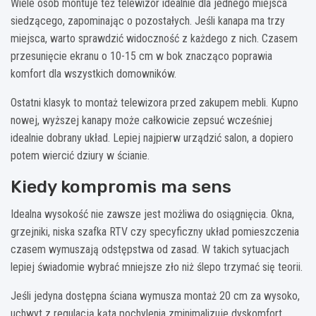
Wiele osób montuje też telewizor idealnie dla jednego miejsca
siedzącego, zapominając o pozostałych. Jeśli kanapa ma trzy
miejsca, warto sprawdzić widoczność z każdego z nich. Czasem
przesunięcie ekranu o 10-15 cm w bok znacząco poprawia
komfort dla wszystkich domowników.
Ostatni klasyk to montaż telewizora przed zakupem mebli. Kupno
nowej, wyższej kanapy może całkowicie zepsuć wcześniej
idealnie dobrany układ. Lepiej najpierw urządzić salon, a dopiero
potem wiercić dziury w ścianie.
Kiedy kompromis ma sens
Idealna wysokość nie zawsze jest możliwa do osiągnięcia. Okna,
grzejniki, niska szafka RTV czy specyficzny układ pomieszczenia
czasem wymuszają odstępstwa od zasad. W takich sytuacjach
lepiej świadomie wybrać mniejsze zło niż ślepo trzymać się teorii.
Jeśli jedyna dostępna ściana wymusza montaż 20 cm za wysoko,
uchwyt z regulacją kąta pochylenia zminimalizuje dyskomfort.