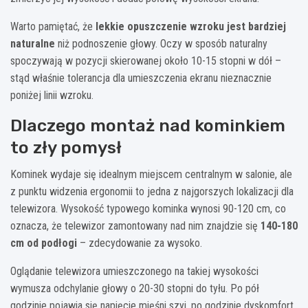
Warto pamiętać, że
lekkie opuszczenie wzroku jest bardziej
naturalne
niż podnoszenie głowy. Oczy w sposób naturalny
spoczywają w pozycji skierowanej około 10-15 stopni w dół –
stąd właśnie tolerancja dla umieszczenia ekranu nieznacznie
poniżej linii wzroku.
Dlaczego montaż nad kominkiem
to zły pomysł
Kominek wydaje się idealnym miejscem centralnym w salonie, ale
z punktu widzenia ergonomii to jedna z najgorszych lokalizacji dla
telewizora. Wysokość typowego kominka wynosi 90-120 cm, co
oznacza, że telewizor zamontowany nad nim znajdzie się
140-180
cm od podłogi
– zdecydowanie za wysoko.
Oglądanie telewizora umieszczonego na takiej wysokości
wymusza odchylanie głowy o 20-30 stopni do tyłu. Po pół
godzinie pojawia się napięcie mięśni szyi, po godzinie dyskomfort