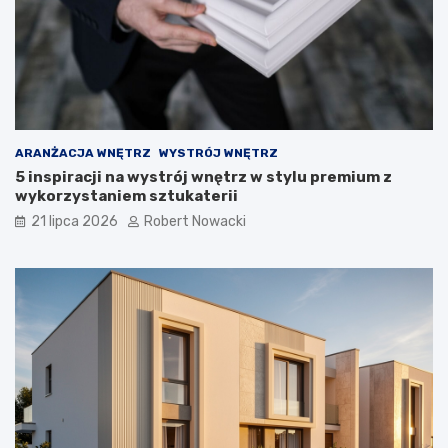
r
o
z
w
i
ą
z
a
ARANŻACJA WNĘTRZ
WYSTRÓJ WNĘTRZ
n
5 inspiracji na wystrój wnętrz w stylu premium z
i
wykorzystaniem sztukaterii
a
21 lipca 2026
Robert Nowacki