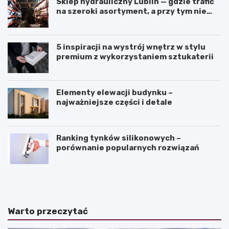
Sklep hydrauliczny Lublin — gdzie trafić
na szeroki asortyment, a przy tym nie
przepłacić?
5 inspiracji na wystrój wnętrz w stylu
premium z wykorzystaniem sztukaterii
Elementy elewacji budynku –
najważniejsze części i detale
Ranking tynków silikonowych –
porównanie popularnych rozwiązań
J
K
a
ą
k
t
z
n
a
a
Warto przeczytać
k
c
o
h