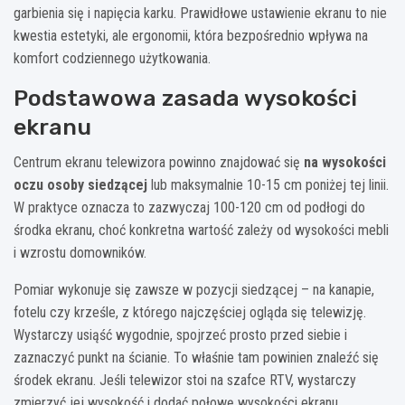
garbienia się i napięcia karku. Prawidłowe ustawienie ekranu to nie
kwestia estetyki, ale ergonomii, która bezpośrednio wpływa na
komfort codziennego użytkowania.
Podstawowa zasada wysokości
ekranu
Centrum ekranu telewizora powinno znajdować się
na wysokości
oczu osoby siedzącej
lub maksymalnie 10-15 cm poniżej tej linii.
W praktyce oznacza to zazwyczaj 100-120 cm od podłogi do
środka ekranu, choć konkretna wartość zależy od wysokości mebli
i wzrostu domowników.
Pomiar wykonuje się zawsze w pozycji siedzącej – na kanapie,
fotelu czy krześle, z którego najczęściej ogląda się telewizję.
Wystarczy usiąść wygodnie, spojrzeć prosto przed siebie i
zaznaczyć punkt na ścianie. To właśnie tam powinien znaleźć się
środek ekranu. Jeśli telewizor stoi na szafce RTV, wystarczy
zmierzyć jej wysokość i dodać połowę wysokości ekranu.