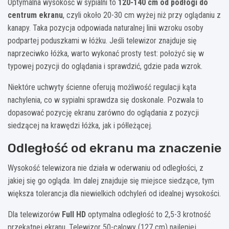
Optymalna wysokość w sypialni to
120-140 cm od podłogi do
centrum ekranu
, czyli około 20-30 cm wyżej niż przy oglądaniu z
kanapy. Taka pozycja odpowiada naturalnej linii wzroku osoby
podpartej poduszkami w łóżku. Jeśli telewizor znajduje się
naprzeciwko łóżka, warto wykonać prosty test: położyć się w
typowej pozycji do oglądania i sprawdzić, gdzie pada wzrok.
Niektóre uchwyty ścienne oferują możliwość regulacji kąta
nachylenia, co w sypialni sprawdza się doskonale. Pozwala to
dopasować pozycję ekranu zarówno do oglądania z pozycji
siedzącej na krawędzi łóżka, jak i półleżącej.
Odległość od ekranu ma znaczenie
Wysokość telewizora nie działa w oderwaniu od odległości, z
jakiej się go ogląda. Im dalej znajduje się miejsce siedzące, tym
większa tolerancja dla niewielkich odchyleń od idealnej wysokości.
Dla telewizorów
Full HD
optymalna odległość to 2,5-3 krotność
przekątnej ekranu. Telewizor 50-calowy (127 cm) najlepiej