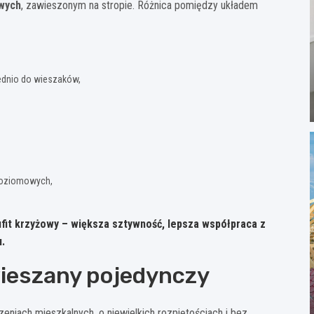
owych
, zawieszonym na stropie. Różnica pomiędzy układem
ednio do wieszaków,
upoziomowych,
ufit krzyżowy –
większa sztywność, lepsza współpraca z
u.
wieszany pojedynczy
iach mieszkalnych, o niewielkich rozpiętościach i bez