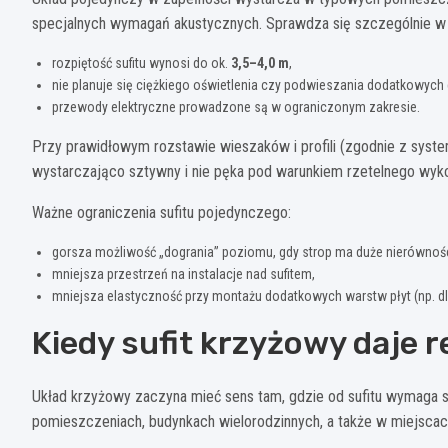
specjalnych wymagań akustycznych. Sprawdza się szczególnie w
rozpiętość sufitu wynosi do ok.
3,5–4,0 m
,
nie planuje się ciężkiego oświetlenia czy podwieszania dodatkowych
przewody elektryczne prowadzone są w ograniczonym zakresie.
Przy prawidłowym rozstawie wieszaków i profili (zgodnie z syst
wystarczająco sztywny i nie pęka pod warunkiem rzetelnego wyko
Ważne ograniczenia sufitu pojedynczego:
gorsza możliwość „dogrania” poziomu, gdy strop ma duże nierównośc
mniejsza przestrzeń na instalacje nad sufitem,
mniejsza elastyczność przy montażu dodatkowych warstw płyt (np. dla
Kiedy sufit krzyżowy daje 
Układ krzyżowy zaczyna mieć sens tam, gdzie od sufitu wymaga si
pomieszczeniach, budynkach wielorodzinnych, a także w miejsc