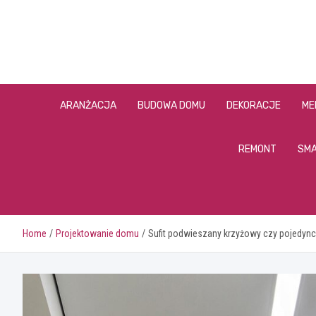
Skip
to
content
ARANŻACJA
BUDOWA DOMU
DEKORACJE
ME
REMONT
SMA
Home
Projektowanie domu
Sufit podwieszany krzyżowy czy pojedync