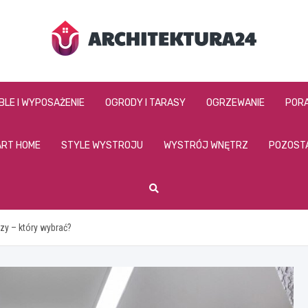
architektura24.pl
BLE I WYPOSAŻENIE
OGRODY I TARASY
OGRZEWANIE
PORA
RT HOME
STYLE WYSTROJU
WYSTRÓJ WNĘTRZ
POZOST
zy – który wybrać?