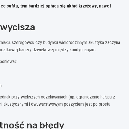
c sufitu, tym bardziej opłaca się
układ krzyżowy
, nawet
j wycisza
źniaku, szeregowcu czy budynku wielorodzinnym akustyka zaczyna
 dodatkowej bariery dźwiękowej między kondygnacjami.
 ponieważ:
h.
jednak przy większych oczekiwaniach (np. ograniczenie hałasu z
mi akustycznymi i dwuwarstwowym poszyciem jest po prostu
tność na błędy