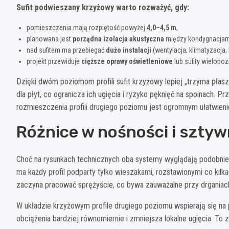
Sufit podwieszany krzyżowy warto rozważyć, gdy:
pomieszczenia mają rozpiętość powyżej
4,0–4,5 m
,
planowana jest
porządna izolacja akustyczna
między kondygnacjam
nad sufitem ma przebiegać
dużo instalacji
(wentylacja, klimatyzacja, 
projekt przewiduje
cięższe oprawy oświetleniowe
lub sufity wielop
Dzięki dwóm poziomom profili sufit krzyżowy lepiej „trzyma płasz
dla płyt, co ogranicza ich ugięcia i ryzyko pęknięć na spoinach.
rozmieszczenia profili drugiego poziomu jest ogromnym ułatwien
Różnice w nośności i sztyw
Choć na rysunkach technicznych oba systemy wyglądają podobnie,
ma każdy profil podparty tylko wieszakami, rozstawionymi co kilk
zaczyna pracować sprężyście, co bywa zauważalne przy drganiach
W układzie krzyżowym profile drugiego poziomu wspierają się na
obciążenia bardziej równomiernie i zmniejsza lokalne ugięcia. To z 