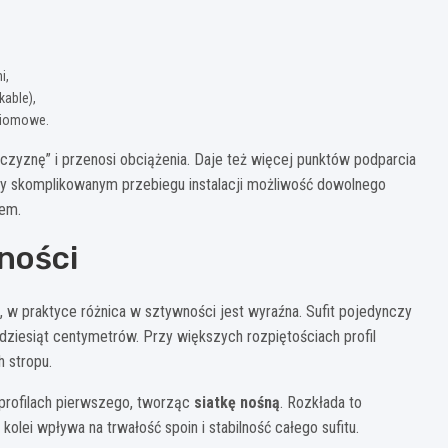
i,
kable),
oziomowe.
czyznę” i przenosi obciążenia. Daje też więcej punktów podparcia
 Przy skomplikowanym przebiegu instalacji możliwość dowolnego
iem.
ności
 w praktyce różnica w sztywności jest wyraźna. Sufit pojedynczy
adziesiąt centymetrów. Przy większych rozpiętościach profil
 stropu.
 profilach pierwszego, tworząc
siatkę nośną
. Rozkłada to
kolei wpływa na trwałość spoin i stabilność całego sufitu.