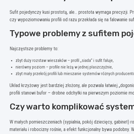
Sufit pojedynczy kusi prostotą, ale… prostota wymaga precyzji.
czy wypoziomowaniu profili od razu przekłada się na falowanie suf
Typowe problemy z sufitem p
Najczęstsze problemy to:
zbyt duży rozstaw wieszaków – profil „siada” i sufit faluje,
nierówny poziom – profile nie leżą w jednej płaszczyźnie,
zbyt mały przekrój profili lub mieszanie systemów różnych producent
Układ krzyżowy jest bardziej złożony, ale pozwala łatwiej „dogo
profili stanowi bufor – drobne odchyłki na pierwszym poziomie m
Czy warto komplikować system
W małych pomieszczeniach (sypialnia, pokój dziecięcy, gabinet)
materiału i robocizny rośnie, a efekt funkcjonalny bywa podobny. W