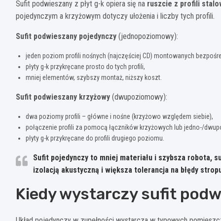
Sufit podwieszany z płyt g-k opiera się na
ruszcie z profili stal
pojedynczym a krzyżowym dotyczy ułożenia i liczby tych profili.
Sufit podwieszany pojedynczy
(jednopoziomowy):
jeden poziom profili nośnych (najczęściej CD) montowanych bezpośr
płyty g-k przykręcane prosto do tych profili,
mniej elementów, szybszy montaż, niższy koszt.
Sufit podwieszany krzyżowy
(dwupoziomowy):
dwa poziomy profili – główne i nośne (krzyżowo względem siebie),
połączenie profili za pomocą łączników krzyżowych lub jedno-/dw
płyty g-k przykręcane do profili drugiego poziomu.
Sufit pojedynczy to
mniej materiału i szybsza robota
, s
izolacją akustyczną
i większa tolerancja na błędy strop
Kiedy wystarczy sufit pod
Układ pojedynczy w zupełności wystarcza w typowych pomieszczen