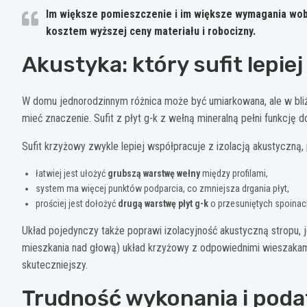
Im większe pomieszczenie i im większe wymagania wobe
kosztem wyższej ceny materiału i robocizny.
Akustyka: który sufit lepie
W domu jednorodzinnym różnica może być umiarkowana, ale w bli
mieć znaczenie. Sufit z płyt g-k z wełną mineralną pełni funkcję
Sufit krzyżowy zwykle lepiej współpracuje z izolacją akustyczną,
łatwiej jest ułożyć
grubszą warstwę wełny
między profilami,
system ma więcej punktów podparcia, co zmniejsza drgania płyt,
prościej jest dołożyć
drugą warstwę płyt g-k
o przesuniętych spoinac
Układ pojedynczy także poprawi izolacyjność akustyczną stropu, 
mieszkania nad głową) układ krzyżowy z odpowiednimi wieszaka
skuteczniejszy.
Trudność wykonania i poda