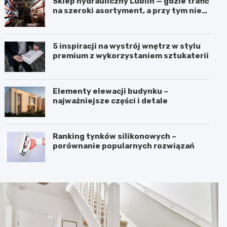
Sklep hydrauliczny Lublin — gdzie trafić
na szeroki asortyment, a przy tym nie
przepłacić?
5 inspiracji na wystrój wnętrz w stylu
premium z wykorzystaniem sztukaterii
Elementy elewacji budynku –
najważniejsze części i detale
Ranking tynków silikonowych –
porównanie popularnych rozwiązań