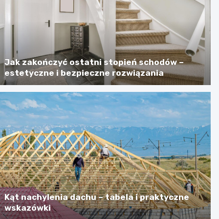
Jak zakończyć ostatni stopień schodów –
estetyczne i bezpieczne rozwiązania
Kąt nachylenia dachu – tabela i praktyczne
wskazówki