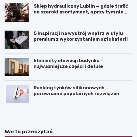
Sklep hydrauliczny Lublin — gdzie trafić
na szeroki asortyment, a przy tym nie
przepłacić?
5 inspiracji na wystrój wnętrz w stylu
premium z wykorzystaniem sztukaterii
Elementy elewacji budynku –
najważniejsze części i detale
Ranking tynków silikonowych –
porównanie popularnych rozwiązań
J
K
a
ą
k
t
z
n
a
a
Warto przeczytać
k
c