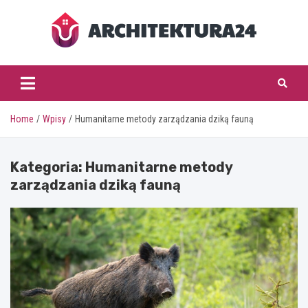
Skip
to
content
architektura24.pl
Home
Wpisy
Humanitarne metody zarządzania dziką fauną
Kategoria:
Humanitarne metody
zarządzania dziką fauną