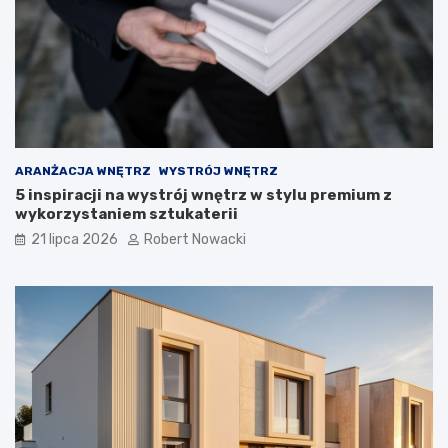
e
r
o
z
w
i
ą
z
a
ARANŻACJA WNĘTRZ
WYSTRÓJ WNĘTRZ
n
5 inspiracji na wystrój wnętrz w stylu premium z
i
wykorzystaniem sztukaterii
a
21 lipca 2026
Robert Nowacki