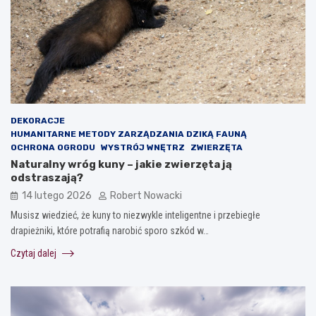
DEKORACJE
HUMANITARNE METODY ZARZĄDZANIA DZIKĄ FAUNĄ
OCHRONA OGRODU
WYSTRÓJ WNĘTRZ
ZWIERZĘTA
Naturalny wróg kuny – jakie zwierzęta ją
odstraszają?
14 lutego 2026
Robert Nowacki
Musisz wiedzieć, że kuny to niezwykle inteligentne i przebiegłe
drapieżniki, które potrafią narobić sporo szkód w…
Czytaj dalej