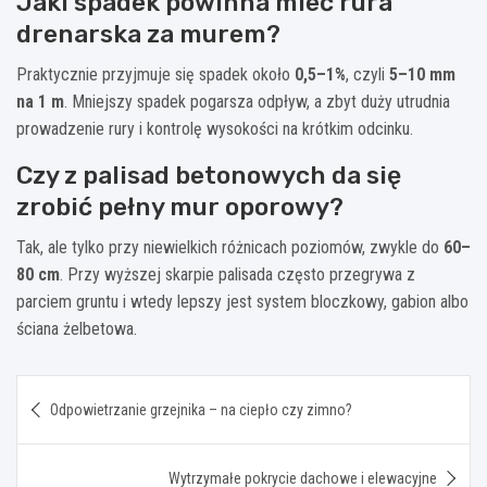
Jaki spadek powinna mieć rura
drenarska za murem?
Praktycznie przyjmuje się spadek około
0,5–1%
, czyli
5–10 mm
na 1 m
. Mniejszy spadek pogarsza odpływ, a zbyt duży utrudnia
prowadzenie rury i kontrolę wysokości na krótkim odcinku.
Czy z palisad betonowych da się
zrobić pełny mur oporowy?
Tak, ale tylko przy niewielkich różnicach poziomów, zwykle do
60–
80 cm
. Przy wyższej skarpie palisada często przegrywa z
parciem gruntu i wtedy lepszy jest system bloczkowy, gabion albo
ściana żelbetowa.
Nawigacja
Odpowietrzanie grzejnika – na ciepło czy zimno?
wpisu
Wytrzymałe pokrycie dachowe i elewacyjne