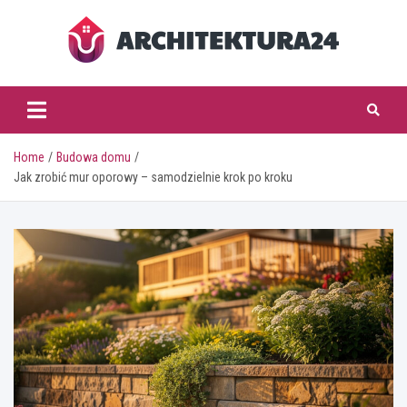
Skip
to
content
architektura24.pl
Home
Budowa domu
Jak zrobić mur oporowy – samodzielnie krok po kroku