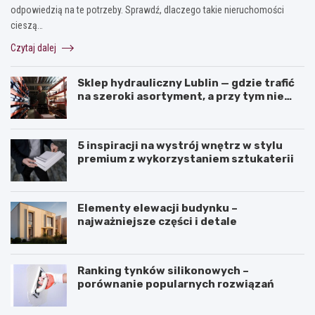
odpowiedzią na te potrzeby. Sprawdź, dlaczego takie nieruchomości
cieszą…
Czytaj dalej
Sklep hydrauliczny Lublin — gdzie trafić
na szeroki asortyment, a przy tym nie
przepłacić?
5 inspiracji na wystrój wnętrz w stylu
premium z wykorzystaniem sztukaterii
Elementy elewacji budynku –
najważniejsze części i detale
Ranking tynków silikonowych –
porównanie popularnych rozwiązań
J
K