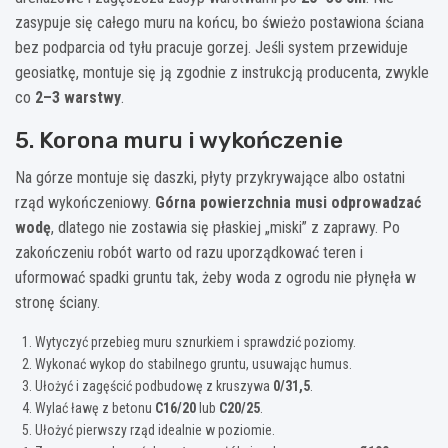
zasypuje się całego muru na końcu, bo świeżo postawiona ściana
bez podparcia od tyłu pracuje gorzej. Jeśli system przewiduje
geosiatkę, montuje się ją zgodnie z instrukcją producenta, zwykle
co
2–3 warstwy
.
5. Korona muru i wykończenie
Na górze montuje się daszki, płyty przykrywające albo ostatni
rząd wykończeniowy.
Górna powierzchnia musi odprowadzać
wodę
, dlatego nie zostawia się płaskiej „miski” z zaprawy. Po
zakończeniu robót warto od razu uporządkować teren i
uformować spadki gruntu tak, żeby woda z ogrodu nie płynęła w
stronę ściany.
Wytyczyć przebieg muru sznurkiem i sprawdzić poziomy.
Wykonać wykop do stabilnego gruntu, usuwając humus.
Ułożyć i zagęścić podbudowę z kruszywa
0/31,5
.
Wylać ławę z betonu
C16/20
lub
C20/25
.
Ułożyć pierwszy rząd idealnie w poziomie.