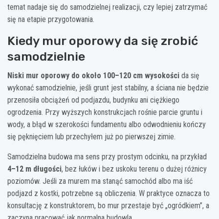
temat nadaje się do samodzielnej realizacji, czy lepiej zatrzymać
się na etapie przygotowania.
Kiedy mur oporowy da się zrobić
samodzielnie
Niski mur oporowy do około 100–120 cm wysokości
da się
wykonać samodzielnie, jeśli grunt jest stabilny, a ściana nie będzie
przenosiła obciążeń od podjazdu, budynku ani ciężkiego
ogrodzenia. Przy wyższych konstrukcjach rośnie parcie gruntu i
wody, a błąd w szerokości fundamentu albo odwodnieniu kończy
się pęknięciem lub przechyłem już po pierwszej zimie.
Samodzielna budowa ma sens przy prostym odcinku, na przykład
4–12 m długości
, bez łuków i bez uskoku terenu o dużej różnicy
poziomów. Jeśli za murem ma stanąć samochód albo ma iść
podjazd z kostki, potrzebne są obliczenia. W praktyce oznacza to
konsultację z konstruktorem, bo mur przestaje być „ogródkiem”, a
zaczyna pracować jak normalna budowla.