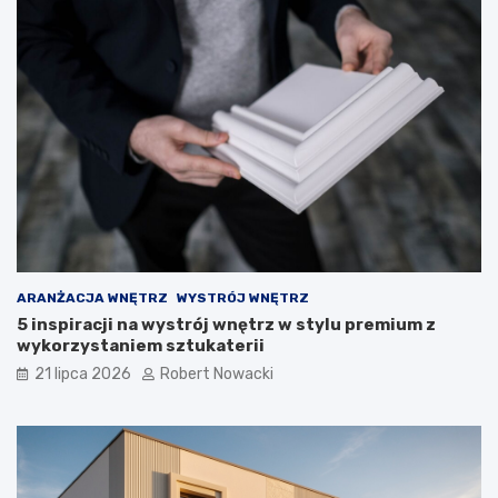
p
i
e
c
z
n
e
r
o
z
w
i
ą
z
a
ARANŻACJA WNĘTRZ
WYSTRÓJ WNĘTRZ
n
5 inspiracji na wystrój wnętrz w stylu premium z
i
wykorzystaniem sztukaterii
a
21 lipca 2026
Robert Nowacki