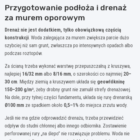
Przygotowanie podłoża i drenaż
za murem oporowym
Drenaż nie jest dodatkiem, tylko obowiązkową częścią
konstrukcji
. Woda zalegająca za murem zwiększa parcie dużo
szybciej niż sam grunt, zwłaszcza po intensywnych opadach albo
podczas roztopów.
Za ścianą trzeba wykonać warstwę przepuszczalną z kruszywa,
najlepiej
16/32 mm
albo
8/16 mm
, o szerokości co najmniej
20–
30 cm
. Między ziemią a kruszywem układa się
geowłókninę
150–200 g/m²
, żeby drobny grunt nie zamulił strefy drenażowej.
Na dole, przy tylnej części fundamentu, układa się rurę drenarską
Ø100 mm
ze spadkiem około
0,5–1%
do miejsca zrzutu wody.
Jeśli nie ma gdzie odprowadzić drenażu, trzeba przewidzieć
odpływ do studni chłonnej albo innego odbiornika. Zostawienie
perforowanej rury „na ślepo” nie rozwiązuje problemu. Woda nie