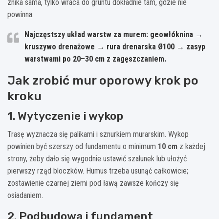
znika sama, tylko wraca do gruntu dokładnie tam, gdzie nie
powinna.
Najczęstszy układ warstw za murem: geowłóknina →
kruszywo drenażowe → rura drenarska Ø100 → zasyp
warstwami po
20–30 cm
z zagęszczaniem.
Jak zrobić mur oporowy krok po
kroku
1. Wytyczenie i wykop
Trasę wyznacza się palikami i sznurkiem murarskim. Wykop
powinien być szerszy od fundamentu o minimum
10 cm
z każdej
strony, żeby dało się wygodnie ustawić szalunek lub ułożyć
pierwszy rząd bloczków. Humus trzeba usunąć całkowicie;
zostawienie czarnej ziemi pod ławą zawsze kończy się
osiadaniem.
2. Podbudowa i fundament