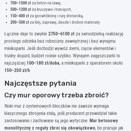
700–1500 zł
za beton na ławę,
500–1200 zł
za kruszywo i transport,
150–400 zł
za geowłókninę i rurę drenarską,
200–500 zł
za klej, zaprawę, daszki i drobne materiały.
Łącznie daje to zwykle
2750–6100 zł
za samodzielną realizację
prostego odcinka bez robocizny zewnętrznej i bez wynajmu
minikoparki. Jeśli dochodzi wywóz ziemi, cięcie elementów i
trudny dojazd, budżet rośnie szybko. Wynajem zagęszczarki to
najczęściej
100–180 zł/doba
, a minikoparki z operatorem około
150–250 zł/h
.
Najczęstsze pytania
Czy mur oporowy trzeba zbroić?
Niski mur z systemowych bloczków nie zawsze wymaga
klasycznego zbrojenia stalą, jeśli producent przewidział takie
zastosowanie i zachowane są jego wytyczne.
Mur betonowy
monolityczny z reguły zbroi się obowiązkowo
, bo pracuje jak