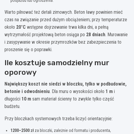
podjazdu lub ogrodzenia.
Warto pilnować też detali zimowych. Beton ławy powinien mieć
czas na związanie przed dużym obciążeniem; przy temperaturze
około
20°C
wstępne dojrzewanie trwa kilka dni, a pełną
wytrzymałość projektową beton osiąga po
28 dniach
. Murowanie
i zasypywanie w okresie przymrozków bez zabezpieczenia to
proszenie się o poprawki.
Ile kosztuje samodzielny mur
oporowy
Największy koszt nie siedzi w bloczku, tylko w podbudowie,
betonie i odwodnieniu
. Dla muru o wysokości około
1 m
i
długości
10 m
sam materiał ścienny to zwykle tylko część
budżetu.
Przy bloczkach systemowych trzeba liczyć orientacyjnie:
1200–2500 zł
za bloczki, zależnie od formatu i producenta,