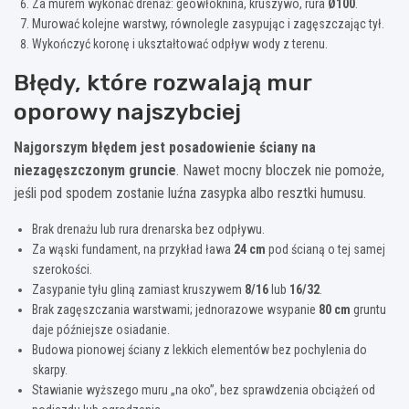
Za murem wykonać drenaż: geowłóknina, kruszywo, rura
Ø100
.
Murować kolejne warstwy, równolegle zasypując i zagęszczając tył.
Wykończyć koronę i ukształtować odpływ wody z terenu.
Błędy, które rozwalają mur
oporowy najszybciej
Najgorszym błędem jest posadowienie ściany na
niezagęszczonym gruncie
. Nawet mocny bloczek nie pomoże,
jeśli pod spodem zostanie luźna zasypka albo resztki humusu.
Brak drenażu lub rura drenarska bez odpływu.
Za wąski fundament, na przykład ława
24 cm
pod ścianą o tej samej
szerokości.
Zasypanie tyłu gliną zamiast kruszywem
8/16
lub
16/32
.
Brak zagęszczania warstwami; jednorazowe wsypanie
80 cm
gruntu
daje późniejsze osiadanie.
Budowa pionowej ściany z lekkich elementów bez pochylenia do
skarpy.
Stawianie wyższego muru „na oko”, bez sprawdzenia obciążeń od