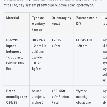
mróz i to, czy system przewiduje budowę ścian oporowych.
Materiał
Typowe
Orientacyjny
Zastosowanie
Uw
wymiary
koszt
DIY
te
/ masa
Bloczki
38 × 24 ×
12–25
Mur do
100–
Wy
łupane
12 cm
lub
zł/szt.
120 cm
ukł
betonowe
zbliżone,
wa
typu Joniec,
zwykle
cz
Polbruk, Bruk-
18–25
sy
Bet
kg/szt.
wy
po
lub
Beton
Ściana
450–650
Wyższe i
Wy
monolityczny
zbrojona,
zł/m³
betonu
mocniej
sza
C20/25
grubość
+ stal
obciążone
zbr