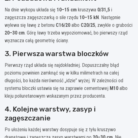
Na dnie wykopu układa się
10–15 cm
kruszywa
0/31,5
i
zagęszcza zagęszczarką o sile rzędu
10–15 kN
. Następnie
wylewa się ławę z betonu
C16/20
albo
C20/25
, zwykle o grubości
20–30 cm
. Górę ławy trzeba wypoziomować, bo pierwszy rząd
wyznacza całą geometrię ściany.
3. Pierwsza warstwa bloczków
Pierwszy rząd układa się najdokładniej. Dopuszczalny błąd
poziomu powinien zamknąć się w kilku milimetrach na całej
długości, bo każda nierówność „idzie” wyżej. W zależności od
systemu bloczki ustawia się na zaprawie cementowej
M10
albo
kleju poliuretanowym wskazanym przez producenta.
4. Kolejne warstwy, zasyp i
zagęszczanie
Po ułożeniu każdej warstwy dosypuje się z tyłu kruszywo
drenażowe i zagęszcza zasyp warstwami po
20–30 cm
. Nie