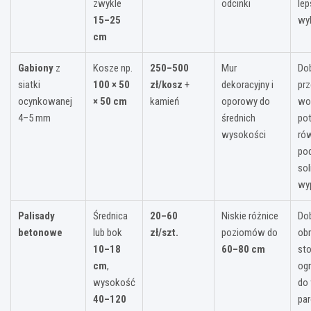
zwykle
odcinki
lep
15–25
wy
cm
Gabiony
z
Kosze np.
250–500
Mur
Do
siatki
100 × 50
zł/kosz
+
dekoracyjny i
pr
ocynkowanej
× 50 cm
kamień
oporowy do
wod
4–5 mm
średnich
pot
wysokości
ró
pod
sol
wyp
Palisady
Średnica
20–60
Niskie różnice
Do
betonowe
lub bok
zł/szt.
poziomów do
obr
10–18
60–80 cm
st
cm
,
ogr
wysokość
do
40–120
par