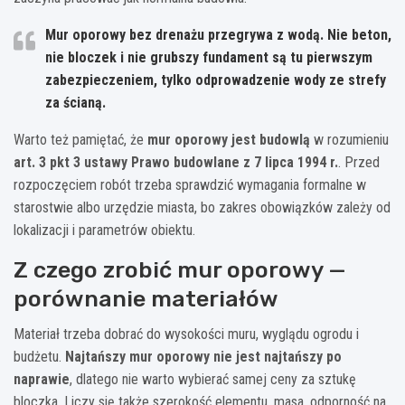
Mur oporowy bez drenażu przegrywa z wodą. Nie beton,
nie bloczek i nie grubszy fundament są tu pierwszym
zabezpieczeniem, tylko odprowadzenie wody ze strefy
za ścianą.
Warto też pamiętać, że
mur oporowy jest budowlą
w rozumieniu
art. 3 pkt 3 ustawy Prawo budowlane z 7 lipca 1994 r.
. Przed
rozpoczęciem robót trzeba sprawdzić wymagania formalne w
starostwie albo urzędzie miasta, bo zakres obowiązków zależy od
lokalizacji i parametrów obiektu.
Z czego zrobić mur oporowy —
porównanie materiałów
Materiał trzeba dobrać do wysokości muru, wyglądu ogrodu i
budżetu.
Najtańszy mur oporowy nie jest najtańszy po
naprawie
, dlatego nie warto wybierać samej ceny za sztukę
bloczka. Liczy się także szerokość elementu, masa, odporność na