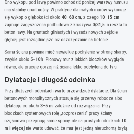
Dno wykopu pod ławę powinno schodzić poniżej warstwy humusu
i na stabilny grunt nośny. W praktyce dla małych murów wykonuje
się wykop o głębokości około
40–60 cm
, z czego
10–15 cm
zajmuje zagęszczona podbudowa z kruszywa
0/31,5
, a reszta to
beton ławy. Na gruntach gliniastych i wysadzinowych zejście
głębiej jest rozsądniejsze niż oszczędzanie na betonie.
Sama ściana powinna mieć niewielkie pochylenie w stronę skarpy,
zwykle około
5–10%
. Pionowy mur z lekkich bloczków wygląda
równo, ale pracuje gorzej niż ściana lekko odchylona do tyłu.
Dylatacje i długość odcinka
Przy dłuższych odcinkach warto przewidzieć dylatacje. Dla ścian
betonowych monolitycznych stosuje się przerwy robocze albo
dylatacje co około
3–5 m
, zależnie od rozwiązania. Przy
bloczkach systemowych rolę „rozproszenia” pracy ściany
częściowo przejmują same spoiny, ale na prostych odcinkach
10
m i więcej
nie warto udawać, że mur jest jedną nieruchomą bryłą.