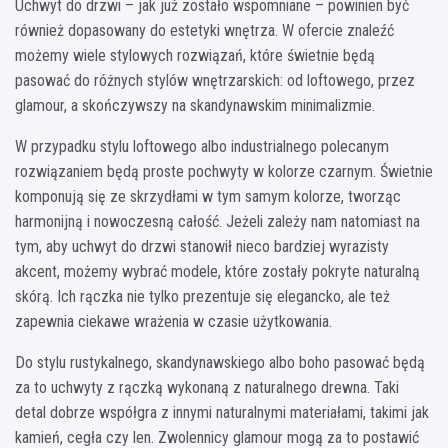
Uchwyt do drzwi – jak już zostało wspomniane – powinien być
również dopasowany do estetyki wnętrza. W ofercie znaleźć
możemy wiele stylowych rozwiązań, które świetnie będą
pasować do różnych stylów wnętrzarskich: od loftowego, przez
glamour, a skończywszy na skandynawskim minimalizmie.
W przypadku stylu loftowego albo industrialnego polecanym
rozwiązaniem będą proste pochwyty w kolorze czarnym. Świetnie
komponują się ze skrzydłami w tym samym kolorze, tworząc
harmonijną i nowoczesną całość. Jeżeli zależy nam natomiast na
tym, aby uchwyt do drzwi stanowił nieco bardziej wyrazisty
akcent, możemy wybrać modele, które zostały pokryte naturalną
skórą. Ich rączka nie tylko prezentuje się elegancko, ale też
zapewnia ciekawe wrażenia w czasie użytkowania.
Do stylu rustykalnego, skandynawskiego albo boho pasować będą
za to uchwyty z rączką wykonaną z naturalnego drewna. Taki
detal dobrze współgra z innymi naturalnymi materiałami, takimi jak
kamień, cegła czy len. Zwolennicy glamour mogą za to postawić