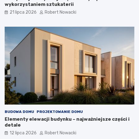
i
wykorzystaniem sztukaterii
a
21 lipca 2026
Robert Nowacki
BUDOWA DOMU
PROJEKTOWANIE DOMU
Elementy elewacji budynku – najważniejsze części i
detale
12 lipca 2026
Robert Nowacki