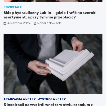
z
ó
POZOSTAŁE
n
w
Sklep hydrauliczny Lublin — gdzie trafić na szeroki
e
k
asortyment, a przy tym nie przepłacić?
i
i
b
4 sierpnia 2026
Robert Nowacki
e
z
p
i
e
c
z
n
e
r
o
z
w
i
ą
z
a
ARANŻACJA WNĘTRZ
WYSTRÓJ WNĘTRZ
n
5 inspiracji na wystrój wnętrz w stylu premium z