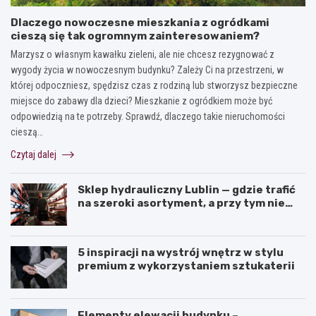
Dlaczego nowoczesne mieszkania z ogródkami
cieszą się tak ogromnym zainteresowaniem?
Marzysz o własnym kawałku zieleni, ale nie chcesz rezygnować z
wygody życia w nowoczesnym budynku? Zależy Ci na przestrzeni, w
której odpoczniesz, spędzisz czas z rodziną lub stworzysz bezpieczne
miejsce do zabawy dla dzieci? Mieszkanie z ogródkiem może być
odpowiedzią na te potrzeby. Sprawdź, dlaczego takie nieruchomości
cieszą…
Czytaj dalej
Sklep hydrauliczny Lublin — gdzie trafić
na szeroki asortyment, a przy tym nie
przepłacić?
5 inspiracji na wystrój wnętrz w stylu
premium z wykorzystaniem sztukaterii
Elementy elewacji budynku –