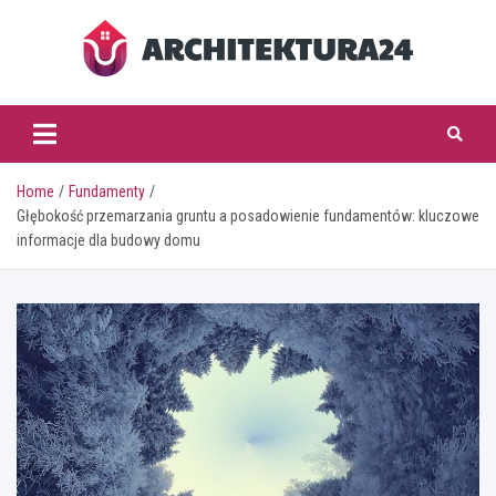
Skip
to
content
architektura24.pl
Home
Fundamenty
Głębokość przemarzania gruntu a posadowienie fundamentów: kluczowe
informacje dla budowy domu