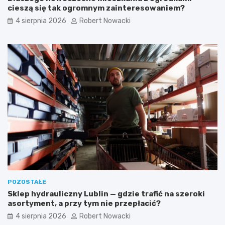
i
l
cieszą się tak ogromnym zainteresowaniem?
e
a
4 sierpnia 2026
Robert Nowacki
ń
i
s
p
c
r
h
a
o
k
d
t
ó
y
w
c
–
z
e
n
s
e
t
w
e
s
t
k
y
a
c
z
z
ó
POZOSTAŁE
n
w
Sklep hydrauliczny Lublin — gdzie trafić na szeroki
e
k
asortyment, a przy tym nie przepłacić?
i
i
b
4 sierpnia 2026
Robert Nowacki
e