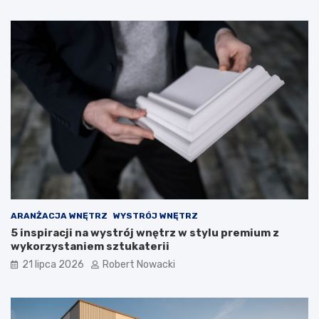
z
p
i
e
c
z
n
e
r
o
z
w
i
ą
z
a
ARANŻACJA WNĘTRZ
WYSTRÓJ WNĘTRZ
n
5 inspiracji na wystrój wnętrz w stylu premium z
i
wykorzystaniem sztukaterii
a
21 lipca 2026
Robert Nowacki