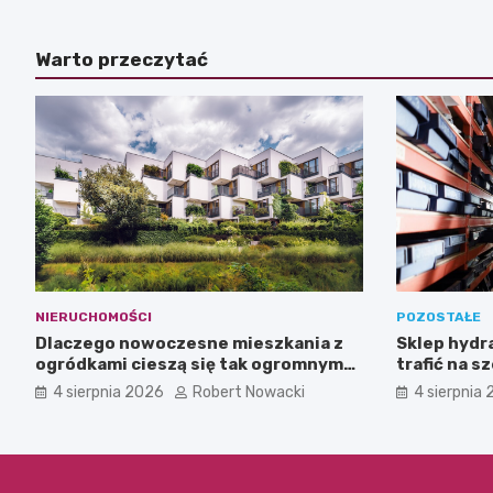
Warto przeczytać
NIERUCHOMOŚCI
POZOSTAŁE
Dlaczego nowoczesne mieszkania z
Sklep hydra
ogródkami cieszą się tak ogromnym
trafić na s
zainteresowaniem?
tym nie pr
4 sierpnia 2026
Robert Nowacki
4 sierpnia