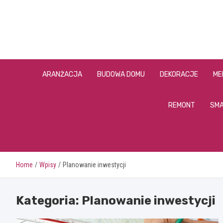
Skip
to
content
ARANŻACJA
BUDOWA DOMU
DEKORACJE
ME
REMONT
SMA
Home
Wpisy
Planowanie inwestycji
Kategoria:
Planowanie inwestycji