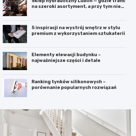
Sklep hydrauliczny Lublin — gdzie trafić
na szeroki asortyment, a przy tym nie
przepłacić?
5 inspiracji na wystrój wnętrz w stylu
premium z wykorzystaniem sztukaterii
Elementy elewacji budynku –
najważniejsze części i detale
Ranking tynków silikonowych –
porównanie popularnych rozwiązań