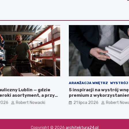
ARANŻACJA WNĘTRZ
WYSTRÓJ
uliczny Lublin — gdzie
5 inspiracji na wystrój wnę
zeroki asortyment, a przy
premium z wykorzystanie
zepłacić?
sztukaterii
 2026
Robert Nowacki
21 lipca 2026
Robert Now
Copyright © 2026
architektura24.pl