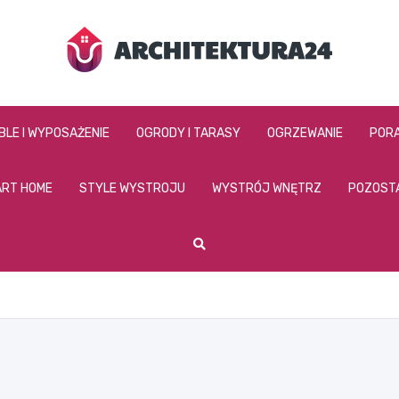
architektura24.pl
BLE I WYPOSAŻENIE
OGRODY I TARASY
OGRZEWANIE
PORA
RT HOME
STYLE WYSTROJU
WYSTRÓJ WNĘTRZ
POZOST