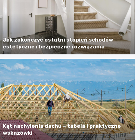
Jak zakończyć ostatni stopień schodów –
estetyczne i bezpieczne rozwiązania
Kąt nachylenia dachu – tabela i praktyczne
wskazówki