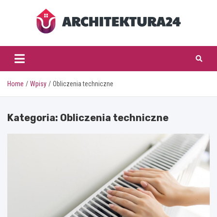
Skip
to
content
architektura24.pl
Home
Wpisy
Obliczenia techniczne
Kategoria:
Obliczenia techniczne