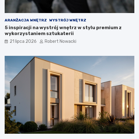
i
ą
z
a
ARANŻACJA WNĘTRZ
WYSTRÓJ WNĘTRZ
n
5 inspiracji na wystrój wnętrz w stylu premium z
i
wykorzystaniem sztukaterii
a
21 lipca 2026
Robert Nowacki