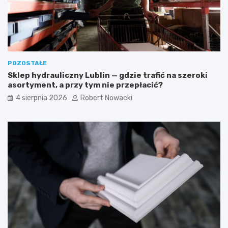
t
w
e
s
t
k
y
a
c
z
z
ó
POZOSTAŁE
n
w
Sklep hydrauliczny Lublin — gdzie trafić na szeroki
e
k
asortyment, a przy tym nie przepłacić?
i
i
b
4 sierpnia 2026
Robert Nowacki
e
z
p
i
e
c
z
n
e
r
o
z
w