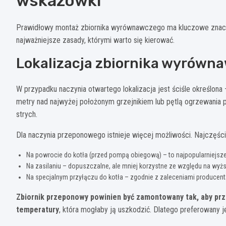
wskazówki
Prawidłowy montaż zbiornika wyrównawczego ma kluczowe znaczenie
najważniejsze zasady, którymi warto się kierować.
Lokalizacja zbiornika wyrówn
W przypadku naczynia otwartego lokalizacja jest ściśle określona
metry nad najwyżej położonym grzejnikiem lub pętlą ogrzewania
strych.
Dla naczynia przeponowego istnieje więcej możliwości. Najczęście
Na powrocie do kotła (przed pompą obiegową) – to najpopularniejsze
Na zasilaniu – dopuszczalne, ale mniej korzystne ze względu na wy
Na specjalnym przyłączu do kotła – zgodnie z zaleceniami producent
Zbiornik przeponowy powinien być zamontowany tak, aby prz
temperatury
, która mogłaby ją uszkodzić. Dlatego preferowany j