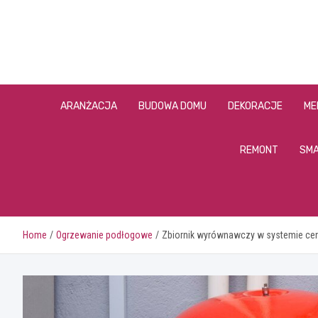
Skip
to
content
ARANŻACJA
BUDOWA DOMU
DEKORACJE
ME
REMONT
SMA
Home
Ogrzewanie podłogowe
Zbiornik wyrównawczy w systemie cen