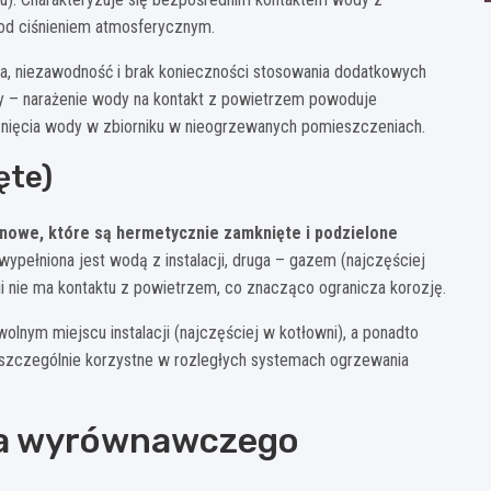
pod ciśnieniem atmosferycznym.
ja, niezawodność i brak konieczności stosowania dodatkowych
y – narażenie wody na kontakt z powietrzem powoduje
arznięcia wody w zbiorniku w nieogrzewanych pomieszczeniach.
ęte)
onowe, które są hermetycznie zamknięte i podzielone
wypełniona jest wodą z instalacji, druga – gazem (najczęściej
ji nie ma kontaktu z powietrzem, co znacząco ogranicza korozję.
ym miejscu instalacji (najczęściej w kotłowni), a ponadto
t szczególnie korzystne w rozległych systemach ogrzewania
ka wyrównawczego