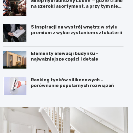
Sklep hydrauliczny Lublin — gdzie trafić
na szeroki asortyment, a przy tym nie
przepłacić?
5 inspiracji na wystrój wnętrz w stylu
premium z wykorzystaniem sztukaterii
Elementy elewacji budynku –
najważniejsze części i detale
Ranking tynków silikonowych –
porównanie popularnych rozwiązań