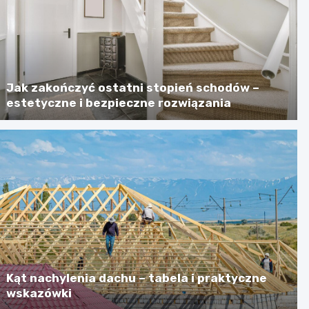
Jak zakończyć ostatni stopień schodów –
estetyczne i bezpieczne rozwiązania
Kąt nachylenia dachu – tabela i praktyczne
wskazówki