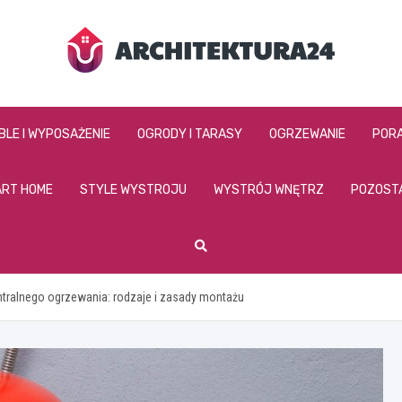
architektura24.pl
BLE I WYPOSAŻENIE
OGRODY I TARASY
OGRZEWANIE
PORA
RT HOME
STYLE WYSTROJU
WYSTRÓJ WNĘTRZ
POZOST
tralnego ogrzewania: rodzaje i zasady montażu