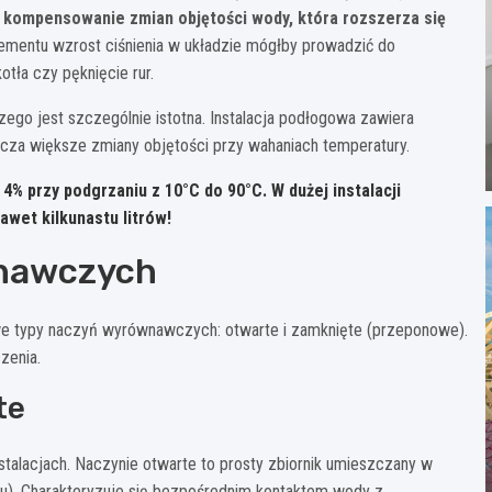
kompensowanie zmian objętości wody, która rozszerza się
lementu wzrost ciśnienia w układzie mógłby prowadzić do
tła czy pęknięcie rur.
go jest szczególnie istotna. Instalacja podłogowa zawiera
acza większe zmiany objętości przy wahaniach temperatury.
% przy podgrzaniu z 10°C do 90°C. W dużej instalacji
wet kilkunastu litrów!
wnawczych
e typy naczyń wyrównawczych: otwarte i zamknięte (przeponowe).
zenia.
te
stalacjach. Naczynie otwarte to prosty zbiornik umieszczany w
szu). Charakteryzuje się bezpośrednim kontaktem wody z