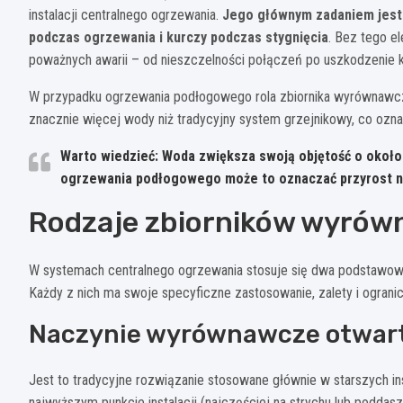
instalacji centralnego ogrzewania.
Jego głównym zadaniem jest 
podczas ogrzewania i kurczy podczas stygnięcia
. Bez tego e
poważnych awarii – od nieszczelności połączeń po uszkodzenie ko
W przypadku ogrzewania podłogowego rola zbiornika wyrównawcze
znacznie więcej wody niż tradycyjny system grzejnikowy, co ozn
Warto wiedzieć: Woda zwiększa swoją objętość o około 4
ogrzewania podłogowego może to oznaczać przyrost na
Rodzaje zbiorników wyró
W systemach centralnego ogrzewania stosuje się dwa podstawow
Każdy z nich ma swoje specyficzne zastosowanie, zalety i ogranic
Naczynie wyrównawcze otwar
Jest to tradycyjne rozwiązanie stosowane głównie w starszych in
najwyższym punkcie instalacji (najczęściej na strychu lub podda