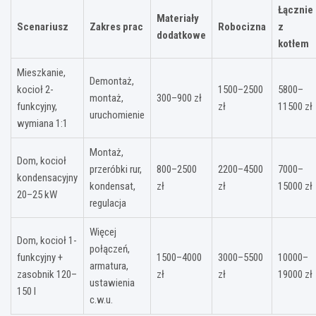
Łącznie
Materiały
Scenariusz
Zakres prac
Robocizna
z
dodatkowe
kotłem
Mieszkanie,
Demontaż,
kocioł 2-
1500–2500
5800–
montaż,
300–900 zł
funkcyjny,
zł
11500 zł
uruchomienie
wymiana 1:1
Montaż,
Dom, kocioł
przeróbki rur,
800–2500
2200–4500
7000–
kondensacyjny
kondensat,
zł
zł
15000 zł
20–25 kW
regulacja
Więcej
Dom, kocioł 1-
połączeń,
funkcyjny +
1500–4000
3000–5500
10000–
armatura,
zasobnik 120–
zł
zł
19000 zł
ustawienia
150 l
c.w.u.