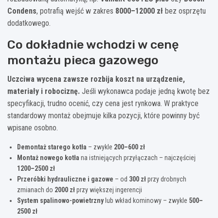
Condens
, potrafią wejść w zakres
8000–12000 zł
bez osprzętu
dodatkowego.
Co dokładnie wchodzi w cenę
montażu pieca gazowego
Uczciwa wycena zawsze rozbija koszt na urządzenie,
materiały i robociznę.
Jeśli wykonawca podaje jedną kwotę bez
specyfikacji, trudno ocenić, czy cena jest rynkowa. W praktyce
standardowy montaż obejmuje kilka pozycji, które powinny być
wpisane osobno.
Demontaż starego kotła
– zwykle
200–600 zł
Montaż nowego kotła
na istniejących przyłączach – najczęściej
1200–2500 zł
Przeróbki hydrauliczne i gazowe
– od
300 zł
przy drobnych
zmianach do
2000 zł
przy większej ingerencji
System spalinowo-powietrzny
lub wkład kominowy – zwykle
500–
2500 zł