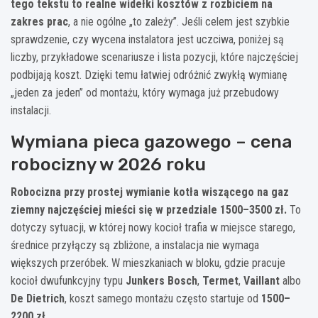
tego tekstu to realne widełki kosztów z rozbiciem na
zakres prac
, a nie ogólne „to zależy”. Jeśli celem jest szybkie
sprawdzenie, czy wycena instalatora jest uczciwa, poniżej są
liczby, przykładowe scenariusze i lista pozycji, które najczęściej
podbijają koszt. Dzięki temu łatwiej odróżnić zwykłą wymianę
„jeden za jeden” od montażu, który wymaga już przebudowy
instalacji.
Wymiana pieca gazowego – cena
robocizny w 2026 roku
Robocizna przy prostej wymianie kotła wiszącego na gaz
ziemny najczęściej mieści się w przedziale 1500–3500 zł.
To
dotyczy sytuacji, w której nowy kocioł trafia w miejsce starego,
średnice przyłączy są zbliżone, a instalacja nie wymaga
większych przeróbek. W mieszkaniach w bloku, gdzie pracuje
kocioł dwufunkcyjny typu
Junkers Bosch
,
Termet
,
Vaillant
albo
De Dietrich
, koszt samego montażu często startuje od
1500–
2200 zł
.