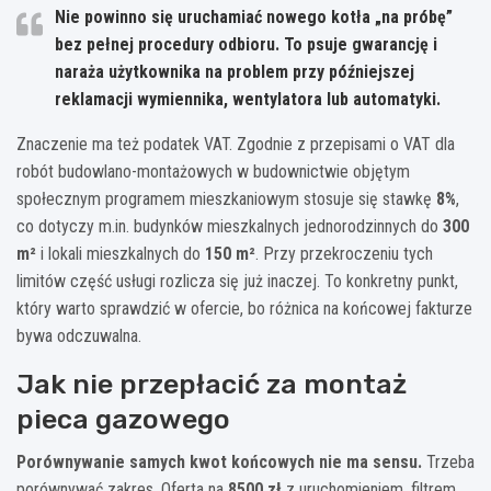
Nie powinno się uruchamiać nowego kotła „na próbę”
bez pełnej procedury odbioru. To psuje gwarancję i
naraża użytkownika na problem przy późniejszej
reklamacji wymiennika, wentylatora lub automatyki.
Znaczenie ma też podatek VAT. Zgodnie z przepisami o VAT dla
robót budowlano-montażowych w budownictwie objętym
społecznym programem mieszkaniowym stosuje się stawkę
8%
,
co dotyczy m.in. budynków mieszkalnych jednorodzinnych do
300
m²
i lokali mieszkalnych do
150 m²
. Przy przekroczeniu tych
limitów część usługi rozlicza się już inaczej. To konkretny punkt,
który warto sprawdzić w ofercie, bo różnica na końcowej fakturze
bywa odczuwalna.
Jak nie przepłacić za montaż
pieca gazowego
Porównywanie samych kwot końcowych nie ma sensu.
Trzeba
porównywać zakres. Oferta na
8500 zł
z uruchomieniem, filtrem,