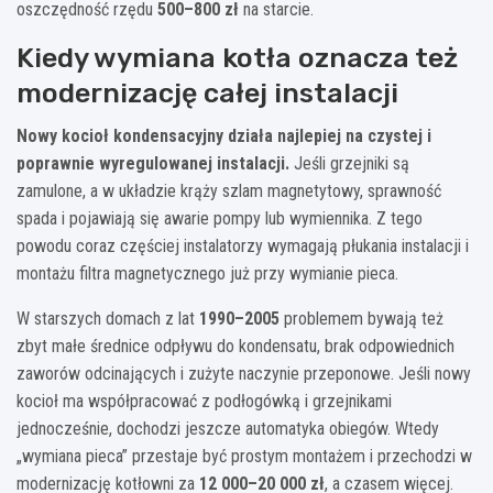
oszczędność rzędu
500–800 zł
na starcie.
Kiedy wymiana kotła oznacza też
modernizację całej instalacji
Nowy kocioł kondensacyjny działa najlepiej na czystej i
poprawnie wyregulowanej instalacji.
Jeśli grzejniki są
zamulone, a w układzie krąży szlam magnetytowy, sprawność
spada i pojawiają się awarie pompy lub wymiennika. Z tego
powodu coraz częściej instalatorzy wymagają płukania instalacji i
montażu filtra magnetycznego już przy wymianie pieca.
W starszych domach z lat
1990–2005
problemem bywają też
zbyt małe średnice odpływu do kondensatu, brak odpowiednich
zaworów odcinających i zużyte naczynie przeponowe. Jeśli nowy
kocioł ma współpracować z podłogówką i grzejnikami
jednocześnie, dochodzi jeszcze automatyka obiegów. Wtedy
„wymiana pieca” przestaje być prostym montażem i przechodzi w
modernizację kotłowni za
12 000–20 000 zł
, a czasem więcej.