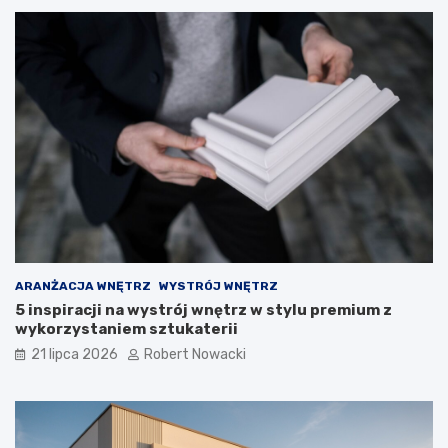
p
i
e
c
z
n
e
r
o
z
w
i
ą
z
a
ARANŻACJA WNĘTRZ
WYSTRÓJ WNĘTRZ
n
5 inspiracji na wystrój wnętrz w stylu premium z
i
wykorzystaniem sztukaterii
a
21 lipca 2026
Robert Nowacki