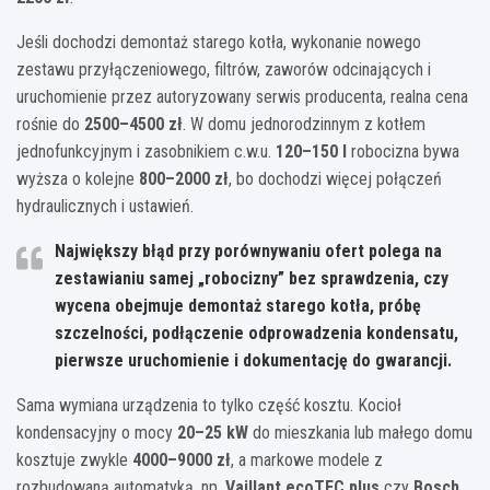
Jeśli dochodzi demontaż starego kotła, wykonanie nowego
zestawu przyłączeniowego, filtrów, zaworów odcinających i
uruchomienie przez autoryzowany serwis producenta, realna cena
rośnie do
2500–4500 zł
. W domu jednorodzinnym z kotłem
jednofunkcyjnym i zasobnikiem c.w.u.
120–150 l
robocizna bywa
wyższa o kolejne
800–2000 zł
, bo dochodzi więcej połączeń
hydraulicznych i ustawień.
Największy błąd przy porównywaniu ofert polega na
zestawianiu samej „robocizny” bez sprawdzenia, czy
wycena obejmuje demontaż starego kotła, próbę
szczelności, podłączenie odprowadzenia kondensatu,
pierwsze uruchomienie i dokumentację do gwarancji.
Sama wymiana urządzenia to tylko część kosztu. Kocioł
kondensacyjny o mocy
20–25 kW
do mieszkania lub małego domu
kosztuje zwykle
4000–9000 zł
, a markowe modele z
rozbudowaną automatyką, np.
Vaillant ecoTEC plus
czy
Bosch