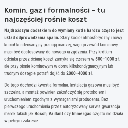
Komin, gaz i formalności – tu
najczęściej rośnie koszt
Najdroższym dodatkiem do wymiany kotła bardzo często jest
układ odprowadzania spalin.
Stary kocioł atmosferyczny i nowy
kocioł kondensacyjny pracują inaczej, więc przewód kominowy
musi być dostosowany do nowego urządzenia. Przy krótkim
odcinku przez ścianę koszt zamyka się czasem w
500–1000 zł
,
ale przy pionie kominowym w domu kilkukondygnacyjnym lub
trudnym dostępie potrafi dojść do
2000–4000 zł
.
Do tego dochodzi kwestia formalna. Instalacja gazowa musi być
szczelna, a montaż powinien zakończyć się protokołem i
uruchomieniem zgodnym z wymaganiami producenta. Bez
pierwszego uruchomienia przez autoryzowany serwis gwarancja
marek takich jak
Bosch
,
Vaillant
czy
Immergas
często nie działa
w pełnym zakresie.