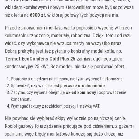
wkładem kominowym i nowym sterownikiem może być uczciwsza
niż oferta na
6900 zł
, w której połowy tych pozycji nie ma.
Przed zamówieniem montażu warto poprosić o wycenę w trzech
kolumnach: urządzenie, materiały, robocizna. Dzięki temu od razu
widać, czy wykonawca nie wrzuca marży na wszystko naraz.
Dobrą praktyką jest też pytanie o konkretny model kotła, np.
Termet EcoCondens Gold Plus 25
zamiast ogólnego „piec
kondensacyjny 25 kW”. Bez modelu nie da się porównać ofert.
Poprosić o oględziny na miejscu, nie tylko wycenę telefoniczną.
Sprawdzić, czy w cenie jest
pierwsze uruchomienie
.
Zapytać, czy wycena obejmuje
wkład kominowy
i odprowadzenie
kondensatu.
Wymagać faktury z rozbiciem pozycji i stawką VAT.
Nie powinno się wybierać ekipy wyłącznie po najniższej cenie.
Kocioł gazowy to urządzenie pracujące pod ciśnieniem, z gazem i
spalinami, więc błędy montażowe kończą się dużo drożej niż