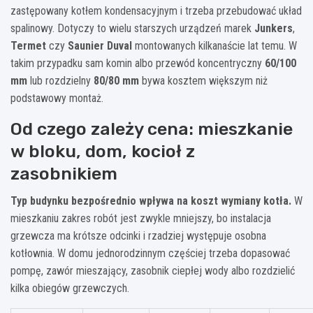
zastępowany kotłem kondensacyjnym i trzeba przebudować układ
spalinowy. Dotyczy to wielu starszych urządzeń marek
Junkers
,
Termet
czy
Saunier Duval
montowanych kilkanaście lat temu. W
takim przypadku sam komin albo przewód koncentryczny
60/100
mm
lub rozdzielny
80/80 mm
bywa kosztem większym niż
podstawowy montaż.
Od czego zależy cena: mieszkanie
w bloku, dom, kocioł z
zasobnikiem
Typ budynku bezpośrednio wpływa na koszt wymiany kotła.
W
mieszkaniu zakres robót jest zwykle mniejszy, bo instalacja
grzewcza ma krótsze odcinki i rzadziej występuje osobna
kotłownia. W domu jednorodzinnym częściej trzeba dopasować
pompę, zawór mieszający, zasobnik ciepłej wody albo rozdzielić
kilka obiegów grzewczych.