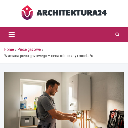
Skip
to
content
architektura24.pl
Home
Piece gazowe
Wymiana pieca gazowego – cena robocizny i montażu