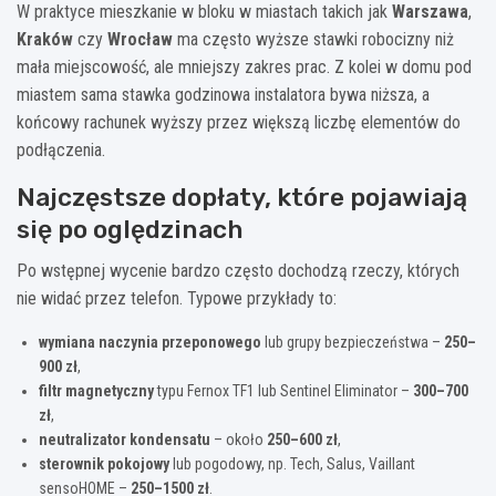
W praktyce mieszkanie w bloku w miastach takich jak
Warszawa
,
Kraków
czy
Wrocław
ma często wyższe stawki robocizny niż
mała miejscowość, ale mniejszy zakres prac. Z kolei w domu pod
miastem sama stawka godzinowa instalatora bywa niższa, a
końcowy rachunek wyższy przez większą liczbę elementów do
podłączenia.
Najczęstsze dopłaty, które pojawiają
się po oględzinach
Po wstępnej wycenie bardzo często dochodzą rzeczy, których
nie widać przez telefon. Typowe przykłady to:
wymiana naczynia przeponowego
lub grupy bezpieczeństwa –
250–
900 zł
,
filtr magnetyczny
typu Fernox TF1 lub Sentinel Eliminator –
300–700
zł
,
neutralizator kondensatu
– około
250–600 zł
,
sterownik pokojowy
lub pogodowy, np. Tech, Salus, Vaillant
sensoHOME –
250–1500 zł
.