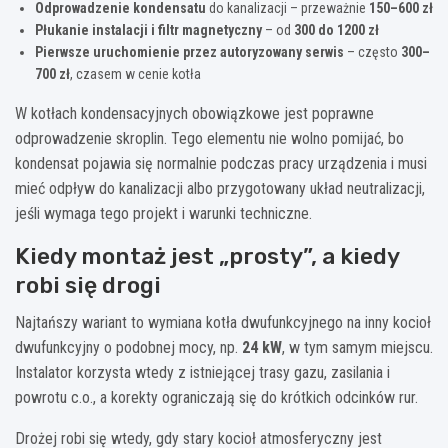
Odprowadzenie kondensatu
do kanalizacji – przeważnie
150–600 zł
Płukanie instalacji i filtr magnetyczny
– od
300 do 1200 zł
Pierwsze uruchomienie przez autoryzowany serwis
– często
300–
700 zł
, czasem w cenie kotła
W kotłach kondensacyjnych obowiązkowe jest poprawne
odprowadzenie skroplin. Tego elementu nie wolno pomijać, bo
kondensat pojawia się normalnie podczas pracy urządzenia i musi
mieć odpływ do kanalizacji albo przygotowany układ neutralizacji,
jeśli wymaga tego projekt i warunki techniczne.
Kiedy montaż jest „prosty”, a kiedy
robi się drogi
Najtańszy wariant to wymiana kotła dwufunkcyjnego na inny kocioł
dwufunkcyjny o podobnej mocy, np.
24 kW
, w tym samym miejscu.
Instalator korzysta wtedy z istniejącej trasy gazu, zasilania i
powrotu c.o., a korekty ograniczają się do krótkich odcinków rur.
Drożej robi się wtedy, gdy stary kocioł atmosferyczny jest