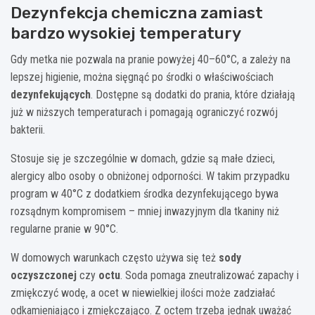
Dezynfekcja chemiczna zamiast
bardzo wysokiej temperatury
Gdy metka nie pozwala na pranie powyżej 40–60°C, a zależy na
lepszej higienie, można sięgnąć po środki o właściwościach
dezynfekujących
. Dostępne są dodatki do prania, które działają
już w niższych temperaturach i pomagają ograniczyć rozwój
bakterii.
Stosuje się je szczególnie w domach, gdzie są małe dzieci,
alergicy albo osoby o obniżonej odporności. W takim przypadku
program w 40°C z dodatkiem środka dezynfekującego bywa
rozsądnym kompromisem – mniej inwazyjnym dla tkaniny niż
regularne pranie w 90°C.
W domowych warunkach często używa się też
sody
oczyszczonej
czy
octu
. Soda pomaga zneutralizować zapachy i
zmiękczyć wodę, a ocet w niewielkiej ilości może zadziałać
odkamieniająco i zmiękczająco. Z octem trzeba jednak uważać