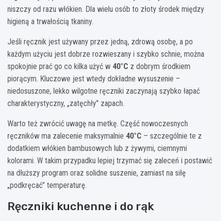
niszczy od razu włókien. Dla wielu osób to złoty środek między
higieną a trwałością tkaniny.
Jeśli ręcznik jest używany przez jedną, zdrową osobę, a po
każdym użyciu jest dobrze rozwieszany i szybko schnie, można
spokojnie prać go co kilka użyć w
40°C
z dobrym środkiem
piorącym. Kluczowe jest wtedy dokładne wysuszenie –
niedosuszone, lekko wilgotne ręczniki zaczynają szybko łapać
charakterystyczny, „zatęchły” zapach.
Warto też zwrócić uwagę na metkę. Część nowoczesnych
ręczników ma zalecenie maksymalnie
40°C
– szczególnie te z
dodatkiem włókien bambusowych lub z żywymi, ciemnymi
kolorami. W takim przypadku lepiej trzymać się zaleceń i postawić
na dłuższy program oraz solidne suszenie, zamiast na siłę
„podkręcać” temperaturę.
Ręczniki kuchenne i do rąk