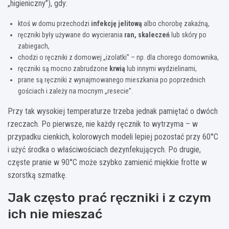
„higieniczny”), gdy:
ktoś w domu przechodzi
infekcję jelitową
albo chorobę zakaźną,
ręczniki były używane do wycierania
ran, skaleczeń
lub skóry po
zabiegach,
chodzi o ręczniki z domowej „izolatki” – np. dla chorego domownika,
ręczniki są mocno zabrudzone
krwią
lub innymi wydzielinami,
prane są ręczniki z wynajmowanego mieszkania po poprzednich
gościach i zależy na mocnym „resecie”.
Przy tak wysokiej temperaturze trzeba jednak pamiętać o dwóch
rzeczach. Po pierwsze, nie każdy ręcznik to wytrzyma – w
przypadku cienkich, kolorowych modeli lepiej pozostać przy 60°C
i użyć środka o właściwościach dezynfekujących. Po drugie,
częste pranie w 90°C może szybko zamienić miękkie frotte w
szorstką szmatkę.
Jak często prać ręczniki i z czym
ich nie mieszać