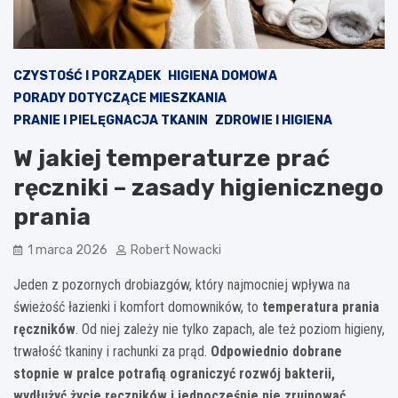
CZYSTOŚĆ I PORZĄDEK
HIGIENA DOMOWA
PORADY DOTYCZĄCE MIESZKANIA
PRANIE I PIELĘGNACJA TKANIN
ZDROWIE I HIGIENA
W jakiej temperaturze prać
ręczniki – zasady higienicznego
prania
1 marca 2026
Robert Nowacki
Jeden z pozornych drobiazgów, który najmocniej wpływa na
świeżość łazienki i komfort domowników, to
temperatura prania
ręczników
. Od niej zależy nie tylko zapach, ale też poziom higieny,
trwałość tkaniny i rachunki za prąd.
Odpowiednio dobrane
stopnie w pralce potrafią ograniczyć rozwój bakterii,
wydłużyć życie ręczników i jednocześnie nie zrujnować