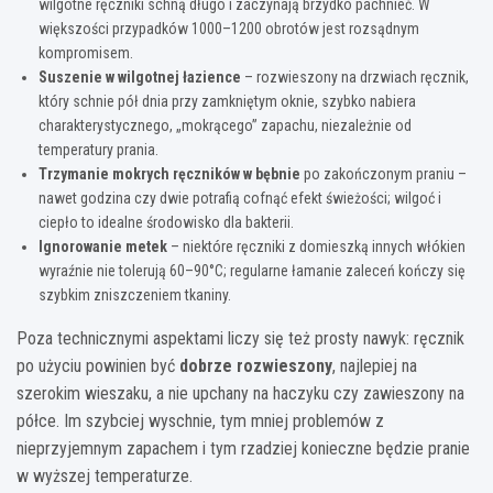
wilgotne ręczniki schną długo i zaczynają brzydko pachnieć. W
większości przypadków 1000–1200 obrotów jest rozsądnym
kompromisem.
Suszenie w wilgotnej łazience
– rozwieszony na drzwiach ręcznik,
który schnie pół dnia przy zamkniętym oknie, szybko nabiera
charakterystycznego, „mokrącego” zapachu, niezależnie od
temperatury prania.
Trzymanie mokrych ręczników w bębnie
po zakończonym praniu –
nawet godzina czy dwie potrafią cofnąć efekt świeżości; wilgoć i
ciepło to idealne środowisko dla bakterii.
Ignorowanie metek
– niektóre ręczniki z domieszką innych włókien
wyraźnie nie tolerują 60–90°C; regularne łamanie zaleceń kończy się
szybkim zniszczeniem tkaniny.
Poza technicznymi aspektami liczy się też prosty nawyk: ręcznik
po użyciu powinien być
dobrze rozwieszony
, najlepiej na
szerokim wieszaku, a nie upchany na haczyku czy zawieszony na
półce. Im szybciej wyschnie, tym mniej problemów z
nieprzyjemnym zapachem i tym rzadziej konieczne będzie pranie
w wyższej temperaturze.