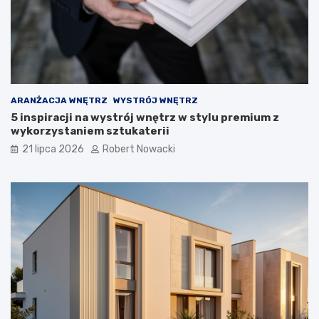
r
o
z
w
i
ą
z
a
ARANŻACJA WNĘTRZ
WYSTRÓJ WNĘTRZ
n
5 inspiracji na wystrój wnętrz w stylu premium z
i
wykorzystaniem sztukaterii
a
21 lipca 2026
Robert Nowacki