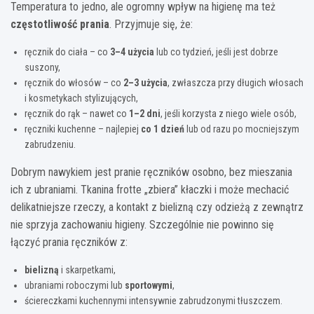
Temperatura to jedno, ale ogromny wpływ na higienę ma też
częstotliwość prania
. Przyjmuje się, że:
ręcznik do ciała – co
3–4 użycia
lub co tydzień, jeśli jest dobrze
suszony,
ręcznik do włosów – co
2–3 użycia
, zwłaszcza przy długich włosach
i kosmetykach stylizujących,
ręcznik do rąk – nawet co
1–2 dni
, jeśli korzysta z niego wiele osób,
ręczniki kuchenne – najlepiej
co 1 dzień
lub od razu po mocniejszym
zabrudzeniu.
Dobrym nawykiem jest pranie ręczników osobno, bez mieszania
ich z ubraniami. Tkanina frotte „zbiera” kłaczki i może mechacić
delikatniejsze rzeczy, a kontakt z bielizną czy odzieżą z zewnątrz
nie sprzyja zachowaniu higieny. Szczególnie nie powinno się
łączyć prania ręczników z:
bielizną
i skarpetkami,
ubraniami roboczymi lub
sportowymi
,
ściereczkami kuchennymi intensywnie zabrudzonymi tłuszczem.