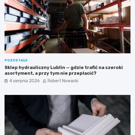
w
c
–
z
e
n
s
e
t
w
e
s
t
k
y
a
c
z
z
ó
POZOSTAŁE
n
w
Sklep hydrauliczny Lublin — gdzie trafić na szeroki
e
k
asortyment, a przy tym nie przepłacić?
i
i
b
4 sierpnia 2026
Robert Nowacki
e
z
p
i
e
c
z
n
e