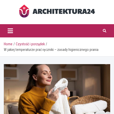
Skip
to
content
architektura24.pl
Home
Czystość i porządek
W jakiej temperaturze prać ręczniki – zasady higienicznego prania