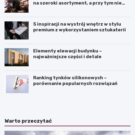
na szeroki asortyment, a przy tym nie
przepłacić?
5 inspiracji na wystrój wnętrz w stylu
premium z wykorzystaniem sztukaterii
Elementy elewacji budynku –
najważniejsze części i detale
Ranking tynków silikonowych –
porównanie popularnych rozwiązań
J
K
a
ą
k
t
z
n
a
a
Warto przeczytać
k
c
o
h
ń
y