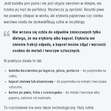
Jeśli butelka jest pusta i nie jest objęta zwrotem w sklepie, nie
trzeba jej myć do perfekcji. Wystarczy ją opróżnić. Resztki piwa
nie powinny chlapać w worku, ale etykieta papierowa czy cienka
warstwa osadu nie dyskwalifikują szkła w recyklingu.
Nie wrzuca się szkła do odpadów zmieszanych tylko
dlatego, że ma etykietę albo kapsel.
Etykieta nie
zmienia frakcji odpadu, a kapsel można zdjąć i wyrzucić
osobno do metali i tworzyw sztucznych.
W praktyce działa to tak:
butelka bezzwrotna po lagerze, pilsie, porterze
– do pojemnika na
szkło,
kapsel stalowy lub aluminiowy
– do pojemnika na metale i tworzywa
sztuczne,
karton po piwie, folia z sześciopaku
– do metali i tworzyw albo
papieru, zależnie od materiału.
To rozróżnienie ma sens także technologiczny. Huty szkła