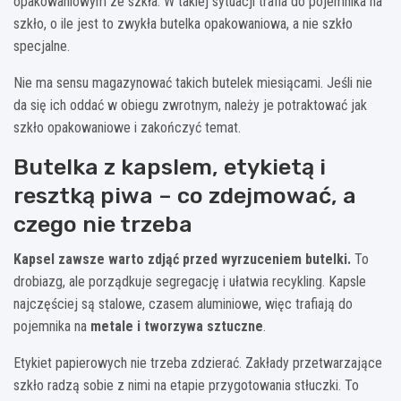
opakowaniowym ze szkła. W takiej sytuacji trafia do pojemnika na
szkło, o ile jest to zwykła butelka opakowaniowa, a nie szkło
specjalne.
Nie ma sensu magazynować takich butelek miesiącami. Jeśli nie
da się ich oddać w obiegu zwrotnym, należy je potraktować jak
szkło opakowaniowe i zakończyć temat.
Butelka z kapslem, etykietą i
resztką piwa – co zdejmować, a
czego nie trzeba
Kapsel zawsze warto zdjąć przed wyrzuceniem butelki.
To
drobiazg, ale porządkuje segregację i ułatwia recykling. Kapsle
najczęściej są stalowe, czasem aluminiowe, więc trafiają do
pojemnika na
metale i tworzywa sztuczne
.
Etykiet papierowych nie trzeba zdzierać. Zakłady przetwarzające
szkło radzą sobie z nimi na etapie przygotowania stłuczki. To