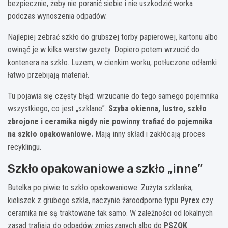
bezpiecznie, żeby nie poranić siebie i nie uszkodzić worka
podczas wynoszenia odpadów.
Najlepiej zebrać szkło do grubszej torby papierowej, kartonu albo
owinąć je w kilka warstw gazety. Dopiero potem wrzucić do
kontenera na szkło. Luzem, w cienkim worku, potłuczone odłamki
łatwo przebijają materiał.
Tu pojawia się częsty błąd: wrzucanie do tego samego pojemnika
wszystkiego, co jest „szklane”.
Szyba okienna, lustro, szkło
zbrojone i ceramika nigdy nie powinny trafiać do pojemnika
na szkło opakowaniowe.
Mają inny skład i zakłócają proces
recyklingu.
Szkło opakowaniowe a szkło „inne”
Butelka po piwie to szkło opakowaniowe. Zużyta szklanka,
kieliszek z grubego szkła, naczynie żaroodporne typu
Pyrex
czy
ceramika nie są traktowane tak samo. W zależności od lokalnych
zasad trafiają do odpadów zmieszanych albo do
PSZOK
.