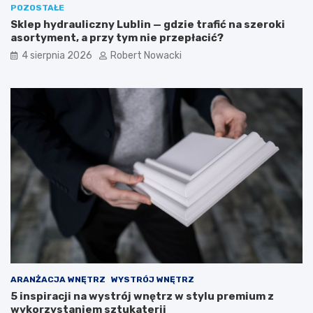
POZOSTAŁE
n
w
Sklep hydrauliczny Lublin — gdzie trafić na szeroki
e
k
asortyment, a przy tym nie przepłacić?
i
i
b
4 sierpnia 2026
Robert Nowacki
e
z
p
i
e
c
z
n
e
r
o
z
w
i
ą
z
a
ARANŻACJA WNĘTRZ
WYSTRÓJ WNĘTRZ
n
5 inspiracji na wystrój wnętrz w stylu premium z
i
wykorzystaniem sztukaterii