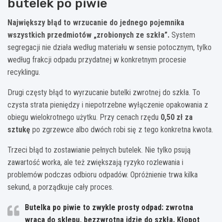
butelek po piwie
Największy błąd to wrzucanie do jednego pojemnika
wszystkich przedmiotów „zrobionych ze szkła”.
System
segregacji nie działa według materiału w sensie potocznym, tylko
według frakcji odpadu przydatnej w konkretnym procesie
recyklingu.
Drugi częsty błąd to wyrzucanie butelki zwrotnej do szkła. To
czysta strata pieniędzy i niepotrzebne wyłączenie opakowania z
obiegu wielokrotnego użytku. Przy cenach rzędu
0,50 zł za
sztukę
po zgrzewce albo dwóch robi się z tego konkretna kwota.
Trzeci błąd to zostawianie pełnych butelek. Nie tylko psują
zawartość worka, ale też zwiększają ryzyko rozlewania i
problemów podczas odbioru odpadów. Opróżnienie trwa kilka
sekund, a porządkuje cały proces.
Butelka po piwie to zwykle prosty odpad: zwrotna
wraca do sklepu, bezzwrotna idzie do szkła.
Kłopot