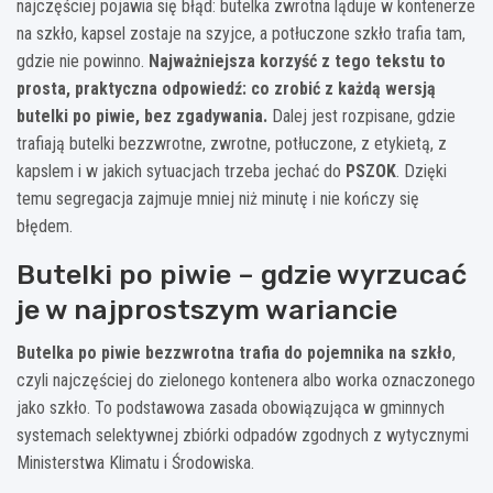
najczęściej pojawia się błąd: butelka zwrotna ląduje w kontenerze
na szkło, kapsel zostaje na szyjce, a potłuczone szkło trafia tam,
gdzie nie powinno.
Najważniejsza korzyść z tego tekstu to
prosta, praktyczna odpowiedź: co zrobić z każdą wersją
butelki po piwie, bez zgadywania.
Dalej jest rozpisane, gdzie
trafiają butelki bezzwrotne, zwrotne, potłuczone, z etykietą, z
kapslem i w jakich sytuacjach trzeba jechać do
PSZOK
. Dzięki
temu segregacja zajmuje mniej niż minutę i nie kończy się
błędem.
Butelki po piwie – gdzie wyrzucać
je w najprostszym wariancie
Butelka po piwie bezzwrotna trafia do pojemnika na szkło
,
czyli najczęściej do zielonego kontenera albo worka oznaczonego
jako szkło. To podstawowa zasada obowiązująca w gminnych
systemach selektywnej zbiórki odpadów zgodnych z wytycznymi
Ministerstwa Klimatu i Środowiska.