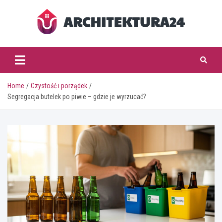
Skip
to
content
architektura24.pl
Home
Czystość i porządek
Segregacja butelek po piwie – gdzie je wyrzucać?