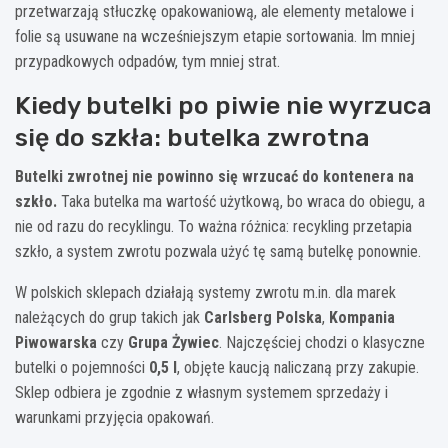
przetwarzają stłuczkę opakowaniową, ale elementy metalowe i
folie są usuwane na wcześniejszym etapie sortowania. Im mniej
przypadkowych odpadów, tym mniej strat.
Kiedy butelki po piwie nie wyrzuca
się do szkła: butelka zwrotna
Butelki zwrotnej nie powinno się wrzucać do kontenera na
szkło.
Taka butelka ma wartość użytkową, bo wraca do obiegu, a
nie od razu do recyklingu. To ważna różnica: recykling przetapia
szkło, a system zwrotu pozwala użyć tę samą butelkę ponownie.
W polskich sklepach działają systemy zwrotu m.in. dla marek
należących do grup takich jak
Carlsberg Polska
,
Kompania
Piwowarska
czy
Grupa Żywiec
. Najczęściej chodzi o klasyczne
butelki o pojemności
0,5 l
, objęte kaucją naliczaną przy zakupie.
Sklep odbiera je zgodnie z własnym systemem sprzedaży i
warunkami przyjęcia opakowań.