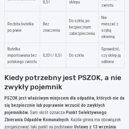
0,5 l
sklepu
zwrotu
Nie
Do szkła, po
Rozbita butelka
Bez
mieszać z
bezpiecznym
po piwie
znaczenia
szybą
zabezpieczeniu
okienną
Butelka
Sprawdzić,
importowana bez
0,33 l / 0,5 l
Do szkła
czy sklep ją
polskiego zwrotu
odbiera
Kiedy potrzebny jest PSZOK, a nie
zwykły pojemnik
PSZOK jest właściwym miejscem dla odpadów, których nie da
się bezpiecznie lub poprawnie wrzucić do zwykłych
pojemników.
Sam skrót oznacza
Punkt Selektywnego
Zbierania Odpadów Komunalnych
. Każda gmina ma obowiązek
zorganizować taki punkt na podstawie
Ustawy z 13 września