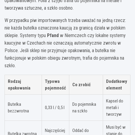
opakowaniowym. Folia z szyjki trafia do pojemnika na metale i
tworzywa sztuczne, a szkło osobno.
W przypadku piw importowanych trzeba uważać na jedną rzecz:
nie każda butelka oznaczona kaucją za granicą działa w polskim
sklepie. Systemy typu
Pfand
w Niemczech czy lokalne systemy
kaucyjne w Czechach nie oznaczają automatycznie zwrotu w
Polsce. Jeśli sklep nie przyjmuje opakowania, a butelka nie
funkcjonuje w polskim obiegu zwrotnym, trafia do pojemnika na
szkło.
Rodzaj
Typowa
Dodatkowy
Co zrobić
opakowania
pojemność
element
Kapsel do
Butelka
Do pojemnika
0,33 l / 0,5 l
metali i
bezzwrotna
na szkło
tworzyw
Musi być w
Najczęściej
Oddać do
Butelka zwrotna
stanie do