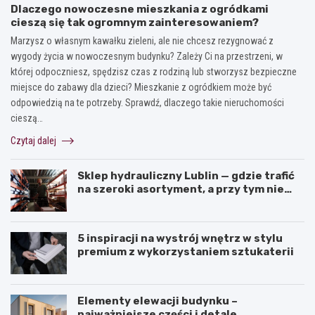
Dlaczego nowoczesne mieszkania z ogródkami
cieszą się tak ogromnym zainteresowaniem?
Marzysz o własnym kawałku zieleni, ale nie chcesz rezygnować z
wygody życia w nowoczesnym budynku? Zależy Ci na przestrzeni, w
której odpoczniesz, spędzisz czas z rodziną lub stworzysz bezpieczne
miejsce do zabawy dla dzieci? Mieszkanie z ogródkiem może być
odpowiedzią na te potrzeby. Sprawdź, dlaczego takie nieruchomości
cieszą…
Czytaj dalej
Sklep hydrauliczny Lublin — gdzie trafić
na szeroki asortyment, a przy tym nie
przepłacić?
5 inspiracji na wystrój wnętrz w stylu
premium z wykorzystaniem sztukaterii
Elementy elewacji budynku –
najważniejsze części i detale