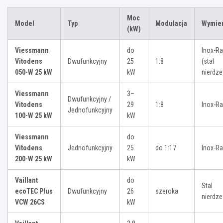
Moc
Model
Typ
Modulacja
Wymie
(kW)
Viessmann
do
Inox-Ra
Vitodens
Dwufunkcyjny
25
1:8
(stal
050-W 25 kW
kW
nierdz
Viessmann
3–
Dwufunkcyjny /
Vitodens
29
1:8
Inox-Ra
Jednofunkcyjny
100-W 25 kW
kW
Viessmann
do
Vitodens
Jednofunkcyjny
25
do 1:17
Inox-Ra
200-W 25 kW
kW
Vaillant
do
Stal
ecoTEC Plus
Dwufunkcyjny
26
szeroka
nierdz
VCW 26CS
kW