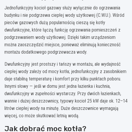
Jednofunkcyjny kocioł gazowy służy wyłącznie do ogrzewania
budynku i nie podgrzewa ciepłej wody użytkowej (C.W.U.). Wśród
pieców gazowych dużą popularnością cieszą się kotły
dwufunkcyjne, które łączą funkcję ogrzewania pomieszczeń z
podgrzewaniem wody użytkowej. Dzięki takim urządzeniom
można zaoszczędzić miejsce, ponieważ eliminują konieczność
montażu dodatkowego podgrzewacza wody.
Dwufunkcyjny jest prostszy i tańszy w montażu, ale wydajność
ciepłej wody zależy od mocy kotła; jednofunkcyjny z zasobnikiem
daje stabilną temperaturę i komfort przy kilku punktach poboru.
Innymi słowy — jeśli w domu jest jedna łazienka i kuchnia,
dwufunkcyjny w zupełności wystarczy. Przy dwóch łazienkach,
wannie i dużej deszczownicy, typowy kocioł 25 kW daje ok. 12–14
litrów ciepłej wody na minutę. Duże deszczownice wymagają
więcej, co może skutkować letnią wodą.
Jak dobrać moc kotła?