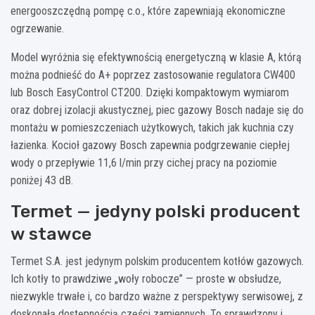
energooszczędną pompę c.o., które zapewniają ekonomiczne
ogrzewanie.
Model wyróżnia się efektywnością energetyczną w klasie A, którą
można podnieść do A+ poprzez zastosowanie regulatora CW400
lub Bosch EasyControl CT200. Dzięki kompaktowym wymiarom
oraz dobrej izolacji akustycznej, piec gazowy Bosch nadaje się do
montażu w pomieszczeniach użytkowych, takich jak kuchnia czy
łazienka. Kocioł gazowy Bosch zapewnia podgrzewanie ciepłej
wody o przepływie 11,6 l/min przy cichej pracy na poziomie
poniżej 43 dB.
Termet — jedyny polski producent
w stawce
Termet S.A. jest jedynym polskim producentem kotłów gazowych.
Ich kotły to prawdziwe „woły robocze” — proste w obsłudze,
niezwykle trwałe i, co bardzo ważne z perspektywy serwisowej, z
doskonałą dostępnością części zamiennych. To sprawdzony i