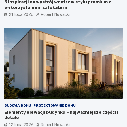
n
5 inspiracji na wystrój wnętrz w stylu premium z
i
wykorzystaniem sztukaterii
a
21 lipca 2026
Robert Nowacki
BUDOWA DOMU
PROJEKTOWANIE DOMU
Elementy elewacji budynku – najważniejsze części i
detale
12 lipca 2026
Robert Nowacki