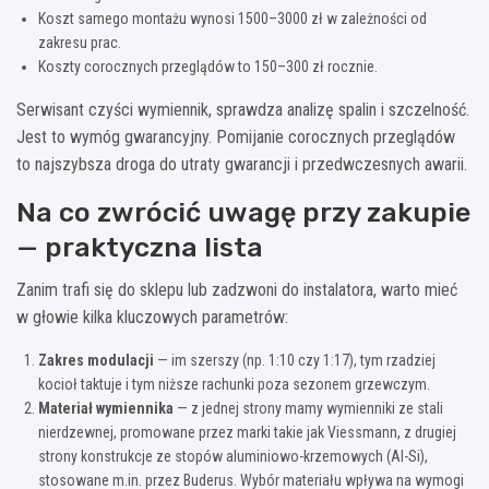
Koszt samego montażu wynosi 1500–3000 zł w zależności od
zakresu prac.
Koszty corocznych przeglądów to 150–300 zł rocznie.
Serwisant czyści wymiennik, sprawdza analizę spalin i szczelność.
Jest to wymóg gwarancyjny. Pomijanie corocznych przeglądów
to najszybsza droga do utraty gwarancji i przedwczesnych awarii.
Na co zwrócić uwagę przy zakupie
— praktyczna lista
Zanim trafi się do sklepu lub zadzwoni do instalatora, warto mieć
w głowie kilka kluczowych parametrów:
Zakres modulacji
— im szerszy (np. 1:10 czy 1:17), tym rzadziej
kocioł taktuje i tym niższe rachunki poza sezonem grzewczym.
Materiał wymiennika
— z jednej strony mamy wymienniki ze stali
nierdzewnej, promowane przez marki takie jak Viessmann, z drugiej
strony konstrukcje ze stopów aluminiowo-krzemowych (Al-Si),
stosowane m.in. przez Buderus. Wybór materiału wpływa na wymogi