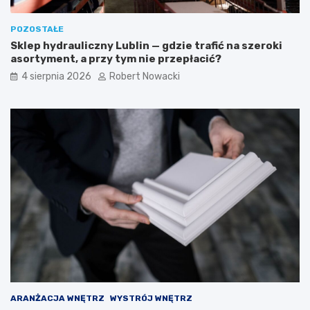
c
z
z
ó
POZOSTAŁE
n
w
Sklep hydrauliczny Lublin — gdzie trafić na szeroki
e
k
asortyment, a przy tym nie przepłacić?
i
i
b
4 sierpnia 2026
Robert Nowacki
e
z
p
i
e
c
z
n
e
r
o
z
w
i
ą
z
a
ARANŻACJA WNĘTRZ
WYSTRÓJ WNĘTRZ