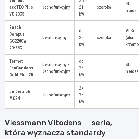
Vaillant
2,8–
Stal
ecoTEC Plus
Jednofunkcyjny
21
szeroka
nierdz
VC 20CS
kW
Bosch
do
Al-Si
Cerapur
Dwufunkcyjny
25
szeroka
(alumi
GC2200W
kW
krzemo
20/25C
Termet
do
Dwufunkcyjny /
Stal
EcoCondens
25
—
Jednofunkcyjny
nierdz
Gold Plus 25
kW
24–
De Dietrich
Jednofunkcyjny
35
—
—
MCR4
kW
Viessmann Vitodens — seria,
która wyznacza standardy