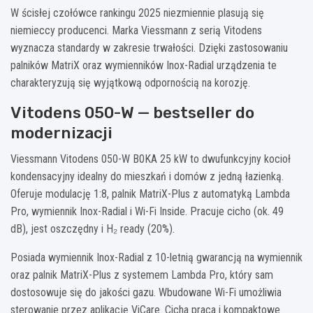
W ścisłej czołówce rankingu 2025 niezmiennie plasują się
niemieccy producenci. Marka Viessmann z serią Vitodens
wyznacza standardy w zakresie trwałości. Dzięki zastosowaniu
palników MatriX oraz wymienników Inox-Radial urządzenia te
charakteryzują się wyjątkową odpornością na korozję.
Vitodens 050-W — bestseller do
modernizacji
Viessmann Vitodens 050-W B0KA 25 kW to dwufunkcyjny kocioł
kondensacyjny idealny do mieszkań i domów z jedną łazienką.
Oferuje modulację 1:8, palnik MatriX-Plus z automatyką Lambda
Pro, wymiennik Inox-Radial i Wi-Fi Inside. Pracuje cicho (ok. 49
dB), jest oszczędny i H₂ ready (20%).
Posiada wymiennik Inox-Radial z 10-letnią gwarancją na wymiennik
oraz palnik MatriX-Plus z systemem Lambda Pro, który sam
dostosowuje się do jakości gazu. Wbudowane Wi-Fi umożliwia
sterowanie przez aplikację ViCare. Cicha praca i kompaktowe