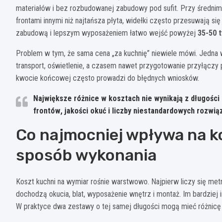
materiałów i bez rozbudowanej zabudowy pod sufit. Przy średnim
frontami innymi niż najtańsza płyta, widełki często przesuwają si
zabudową i lepszym wyposażeniem łatwo wejść powyżej
35-50 t
Problem w tym, że sama cena „za kuchnię” niewiele mówi. Jedna w
transport, oświetlenie, a czasem nawet przygotowanie przyłączy
kwocie końcowej często prowadzi do błędnych wniosków.
Największe różnice w kosztach nie wynikają z długości
frontów
,
jakości okuć
i
liczby niestandardowych rozwią
Co najmocniej wpływa na kos
sposób wykonania
Koszt kuchni na wymiar rośnie warstwowo. Najpierw liczy się metra
dochodzą okucia, blat, wyposażenie wnętrz i montaż. Im bardziej in
W praktyce dwa zestawy o tej samej długości mogą mieć różnicę ki