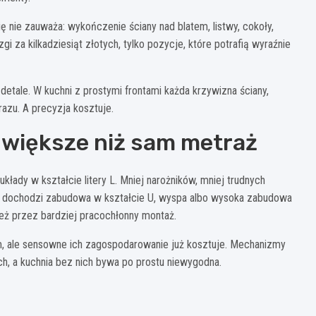
 nie zauważa: wykończenie ściany nad blatem, listwy, cokoły,
i za kilkadziesiąt złotych, tylko pozycje, które potrafią wyraźnie
detale. W kuchni z prostymi frontami każda krzywizna ściany,
razu. A precyzja kosztuje.
 większe niż sam metraż
łady w kształcie litery L. Mniej narożników, mniej trudnych
y dochodzi zabudowa w kształcie U, wyspa albo wysoka zabudowa
e też przez bardziej pracochłonny montaż.
, ale sensowne ich zagospodarowanie już kosztuje. Mechanizmy
ch, a kuchnia bez nich bywa po prostu niewygodna.