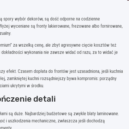
ają spory wybór dekorów, są dość odporne na codzienne
 Wyżej wyceniane są fronty lakierowane, frezowane albo fornirowane,
ualny.
mium” za wszelką cenę, ale zbyt agresywne cięcie kosztów też
 i dokładności wykonania nie zawsze widać od razu, za to widać je
y efekt. Czasem dopłata do frontów jest uzasadniona, jeśli kuchnia
ałej, zamkniętej kuchni rozsądniejszy bywa kompromis: porządny
ciami ukrytymi w środku.
ończenie detali
ami są duże. Najbardziej budżetowe są zwykle blaty laminowane.
lgoć i uszkodzenia mechaniczne, zwłaszcza jeśli dochodzą
ementy.