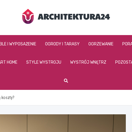
architektura24.pl
BLE I WYPOSAŻENIE
OGRODY I TARASY
OGRZEWANIE
PORA
RT HOME
STYLE WYSTROJU
WYSTRÓJ WNĘTRZ
POZOST
ą koszty?