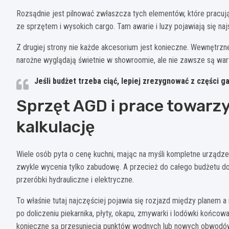
Rozsądnie jest pilnować zwłaszcza tych elementów, które pracują
ze sprzętem i wysokich cargo. Tam awarie i luzy pojawiają się najs
Z drugiej strony nie każde akcesorium jest konieczne. Wewnętrz
narożne wyglądają świetnie w showroomie, ale nie zawsze są wa
Jeśli budżet trzeba ciąć, lepiej zrezygnować z części g
Sprzęt AGD i prace towarzy
kalkulację
Wiele osób pyta o cenę kuchni, mając na myśli kompletne urząd
zwykle wycenia tylko zabudowę. A przecież do całego budżetu doc
przeróbki hydrauliczne i elektryczne.
To właśnie tutaj najczęściej pojawia się rozjazd między planem 
po doliczeniu piekarnika, płyty, okapu, zmywarki i lodówki końcowa 
konieczne są przesunięcia punktów wodnych lub nowych obwodów