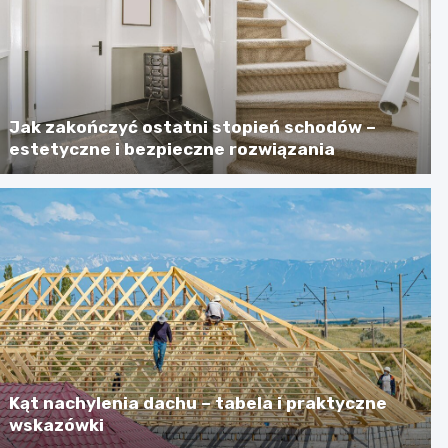
Jak zakończyć ostatni stopień schodów –
estetyczne i bezpieczne rozwiązania
Kąt nachylenia dachu – tabela i praktyczne
wskazówki