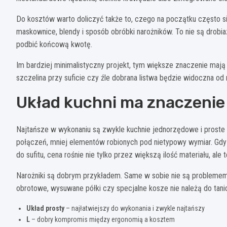
Do kosztów warto doliczyć także to, czego na początku często się
maskownice, blendy i sposób obróbki narożników. To nie są drobiazg
podbić końcową kwotę.
Im bardziej minimalistyczny projekt, tym większe znaczenie mają 
szczelina przy suficie czy źle dobrana listwa będzie widoczna od 
Układ kuchni ma znaczenie
Najtańsze w wykonaniu są zwykle kuchnie jednorzędowe i proste uk
połączeń, mniej elementów robionych pod nietypowy wymiar. Gd
do sufitu, cena rośnie nie tylko przez większą ilość materiału, al
Narożniki są dobrym przykładem. Same w sobie nie są problemem
obrotowe, wysuwane półki czy specjalne kosze nie należą do tani
Układ prosty
– najłatwiejszy do wykonania i zwykle najtańszy
L
– dobry kompromis między ergonomią a kosztem