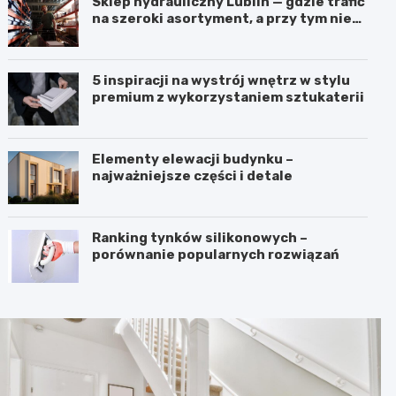
Sklep hydrauliczny Lublin — gdzie trafić
na szeroki asortyment, a przy tym nie
przepłacić?
5 inspiracji na wystrój wnętrz w stylu
premium z wykorzystaniem sztukaterii
Elementy elewacji budynku –
najważniejsze części i detale
Ranking tynków silikonowych –
porównanie popularnych rozwiązań