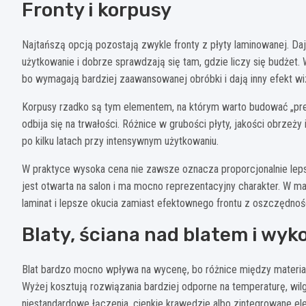
Fronty i korpusy
Najtańszą opcją pozostają zwykle fronty z płyty laminowanej. D
użytkowanie i dobrze sprawdzają się tam, gdzie liczy się budżet.
bo wymagają bardziej zaawansowanej obróbki i dają inny efekt wiz
Korpusy rzadko są tym elementem, na którym warto budować „pre
odbija się na trwałości. Różnice w grubości płyty, jakości obrzeży
po kilku latach przy intensywnym użytkowaniu.
W praktyce wysoka cena nie zawsze oznacza proporcjonalnie lepsz
jest otwarta na salon i ma mocno reprezentacyjny charakter. W m
laminat i lepsze okucia zamiast efektownego frontu z oszczędnoś
Blaty, ściana nad blatem i wyk
Blat bardzo mocno wpływa na wycenę, bo różnice między materiał
Wyżej kosztują rozwiązania bardziej odporne na temperaturę, wi
niestandardowe łączenia, cienkie krawędzie albo zintegrowane el