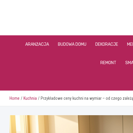
Skip
to
content
ARANŻACJA
BUDOWA DOMU
DEKORACJE
ME
REMONT
SMA
Home
Kuchnia
Przykładowe ceny kuchni na wymiar – od czego zależ