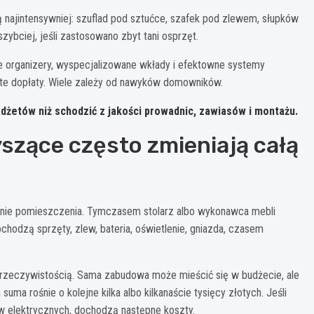
 najintensywniej: szuflad pod sztućce, szafek pod zlewem, słupków
zybciej, jeśli zastosowano zbyt tani osprzęt.
ne organizery, wyspecjalizowane wkłady i efektowne systemy
rte dopłaty. Wiele zależy od nawyków domowników.
adżetów niż schodzić z jakości
prowadnic, zawiasów i montażu
.
szące często zmieniają całą
zenie pomieszczenia. Tymczasem stolarz albo wykonawca mebli
hodzą sprzęty, zlew, bateria, oświetlenie, gniazda, czasem
a rzeczywistością. Sama zabudowa może mieścić się w budżecie, ale
suma rośnie o kolejne kilka albo kilkanaście tysięcy złotych. Jeśli
 elektrycznych, dochodzą następne koszty.