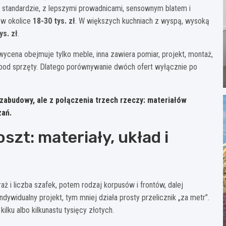
 standardzie, z lepszymi prowadnicami, sensownym blatem i
ę w okolice
18-30 tys. zł
. W większych kuchniach z wyspą, wysoką
ys. zł
.
ycena obejmuje tylko meble, inna zawiera pomiar, projekt, montaż,
 pod sprzęty. Dlatego porównywanie dwóch ofert wyłącznie po
 zabudowy, ale z połączenia trzech rzeczy:
materiałów
zań
.
zt: materiały, układ i
ż i liczba szafek, potem rodzaj korpusów i frontów, dalej
dywidualny projekt, tym mniej działa prosty przelicznik „za metr”.
lku albo kilkunastu tysięcy złotych.