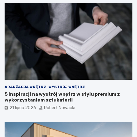
p
i
e
c
z
n
e
r
o
z
w
i
ą
z
a
ARANŻACJA WNĘTRZ
WYSTRÓJ WNĘTRZ
n
5 inspiracji na wystrój wnętrz w stylu premium z
i
wykorzystaniem sztukaterii
a
21 lipca 2026
Robert Nowacki