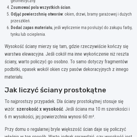
geometryczny.
Zsumować pola wszystkich ścian
.
Odjąć powierzchnię otworów
: okien, drzwi, bramy garażowej i dużych
przeszkleń.
Dodać zapas materiału
, jeśli wyliczenie ma posłużyć do zakupu farby,
tynku lub ocieplenia.
Wysokość ściany mierzy się tam, gdzie rzeczywiście kończy się
warstwa elewacyjna. Jeśli cokół ma inne wykończenie niż reszta
ściany, warto policzyć go osobno. To samo dotyczy fragmentów
podbitki, opasek wokół okien czy pasów dekoracyjnych z innego
materiału.
Jak liczyć ściany prostokątne
To najprostszy przypadek. Dla ściany prostokątnej stosuje się
wzór:
szerokość x wysokość
. Jeśli ściana ma 10 m szerokości i
6 m wysokości, jej powierzchnia wynosi 60 m².
Przy domu o regularnej bryle większość ścian daje się policzyć
właśnie w ten sposób. Warto jednak sprawdzić, czy wysokość jest