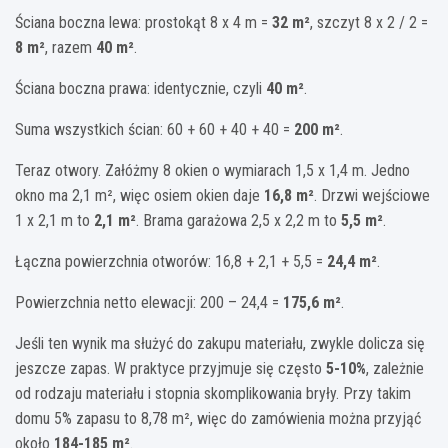
Ściana boczna lewa: prostokąt 8 x 4 m =
32 m²
, szczyt 8 x 2 / 2 =
8 m²
, razem
40 m²
.
Ściana boczna prawa: identycznie, czyli
40 m²
.
Suma wszystkich ścian: 60 + 60 + 40 + 40 =
200 m²
.
Teraz otwory. Załóżmy 8 okien o wymiarach 1,5 x 1,4 m. Jedno
okno ma 2,1 m², więc osiem okien daje
16,8 m²
. Drzwi wejściowe
1 x 2,1 m to
2,1 m²
. Brama garażowa 2,5 x 2,2 m to
5,5 m²
.
Łączna powierzchnia otworów: 16,8 + 2,1 + 5,5 =
24,4 m²
.
Powierzchnia netto elewacji: 200 – 24,4 =
175,6 m²
.
Jeśli ten wynik ma służyć do zakupu materiału, zwykle dolicza się
jeszcze zapas. W praktyce przyjmuje się często
5-10%
, zależnie
od rodzaju materiału i stopnia skomplikowania bryły. Przy takim
domu 5% zapasu to 8,78 m², więc do zamówienia można przyjąć
około
184-185 m²
.