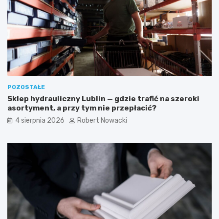
–
z
e
n
s
e
t
w
e
s
t
k
y
a
c
z
z
ó
POZOSTAŁE
n
w
Sklep hydrauliczny Lublin — gdzie trafić na szeroki
e
k
asortyment, a przy tym nie przepłacić?
i
i
b
4 sierpnia 2026
Robert Nowacki
e
z
p
i
e
c
z
n
e
r