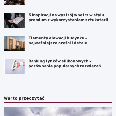
przepłacić?
5 inspiracji na wystrój wnętrz w stylu
premium z wykorzystaniem sztukaterii
Elementy elewacji budynku –
najważniejsze części i detale
Ranking tynków silikonowych –
porównanie popularnych rozwiązań
J
K
a
ą
k
t
z
n
a
a
Warto przeczytać
k
c
o
h
ń
y
c
l