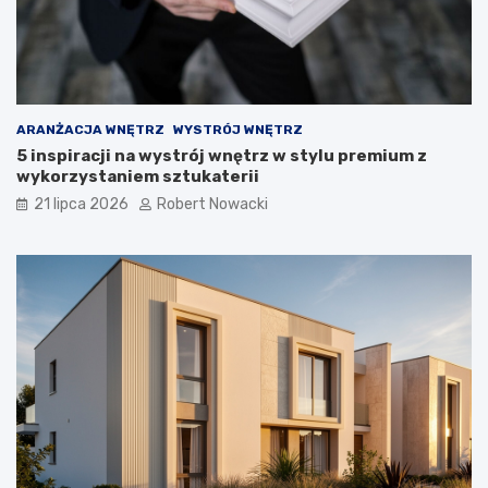
o
z
w
i
ą
z
a
ARANŻACJA WNĘTRZ
WYSTRÓJ WNĘTRZ
n
5 inspiracji na wystrój wnętrz w stylu premium z
i
wykorzystaniem sztukaterii
a
21 lipca 2026
Robert Nowacki