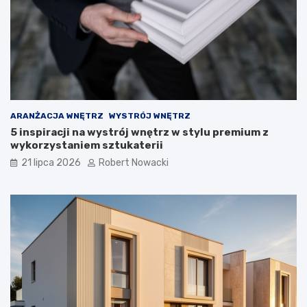
e
r
o
z
w
i
ą
z
a
ARANŻACJA WNĘTRZ
WYSTRÓJ WNĘTRZ
n
5 inspiracji na wystrój wnętrz w stylu premium z
i
wykorzystaniem sztukaterii
a
21 lipca 2026
Robert Nowacki