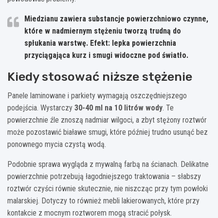
Miedzianu zawiera substancje powierzchniowo czynne,
które w nadmiernym stężeniu tworzą trudną do
spłukania warstwę. Efekt: lepka powierzchnia
przyciągająca kurz i smugi widoczne pod światło.
Kiedy stosować niższe stężenie
Panele laminowane i parkiety wymagają oszczędniejszego
podejścia. Wystarczy
30-40 ml na 10 litrów wody
. Te
powierzchnie źle znoszą nadmiar wilgoci, a zbyt stężony roztwór
może pozostawić białawe smugi, które później trudno usunąć bez
ponownego mycia czystą wodą.
Podobnie sprawa wygląda z mywalną farbą na ścianach. Delikatne
powierzchnie potrzebują łagodniejszego traktowania – słabszy
roztwór czyści równie skutecznie, nie niszcząc przy tym powłoki
malarskiej. Dotyczy to również mebli lakierowanych, które przy
kontakcie z mocnym roztworem mogą stracić połysk.