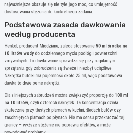
najważniejsze okazuje się nie tyle jego moc, co umiejętność
dostosowania stężenia do konkretnego zadania.
Podstawowa zasada dawkowania
według producenta
Henkel, producent Miedzianu, zaleca stosowanie
50 ml środka na
10 litrów wody
do codziennego mycia podłóg i powierzchni
zmywalnych. To dawkowanie sprawdza się przy regularnym
sprzątaniu, gdy zabrudzenia są świeże i niezbyt uciążliwe.
Nakrętka butelki ma pojemność około 25 ml, więc podstawowa
dawka to dwie pełne nakrętki.
Dla silniejszych zabrudzeń można zwiększyć proporcję do
100 ml
na 10 litrów
, czyli czterech nakrętek. Ta koncentracja działa
skutecznie przy tłustych plamach w kuchni, śladach butów czy
zaschniętych plamach po płynach. Nie ma sensu przekraczać tej
granicy – wyższe stężenie nie poprawia efektów, a może
powodować problemy.