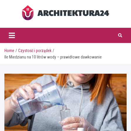
Skip
to
content
architektura24.pl
Home
Czystość i porządek
Ile Miedzianu na 10 litrów wody – prawidłowe dawkowanie