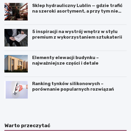
Sklep hydrauliczny Lublin — gdzie trafić
na szeroki asortyment, a przy tym nie
przepłacić?
5 inspiracji na wystrój wnętrz w stylu
premium z wykorzystaniem sztukaterii
Elementy elewacji budynku –
najważniejsze części i detale
Ranking tynków silikonowych –
porównanie popularnych rozwiązań
J
K
a
ą
k
t
z
n
a
a
Warto przeczytać
k
c
o
h