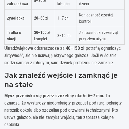
5–30 zł
zatrzaskowa
kilku dni
dzieci
Konieczność częstej
Żywołapka
20–60 zł
1–7 dni
kontroli
Trutka w
30–100 zł
Zatrucie ludzi i zwierząt
3–10 dni
stacji
komplet
przy złym użyciu
Ultradźwiękowe odstraszacze za
40–150 zł
potrafią ograniczyć
aktywność, ale nie usuwają aktywnego gniazda. Jeśli w ścianie
siedzi samica z młodymi, sam dźwięk problemu nie zamknie.
Jak znaleźć wejście i zamknąć je
na stałe
Mysz przeciska się przez szczelinę około 6–7 mm.
To
oznacza, że wystarczy niedomknięty przepust pod rurą, pęknięty
narożnik cokołu albo szczelina pod drzwiami technicznymi. Kto
usuwa gniazdo, ale nie zamyka wejścia, ten zaprasza kolejne
osobniki.