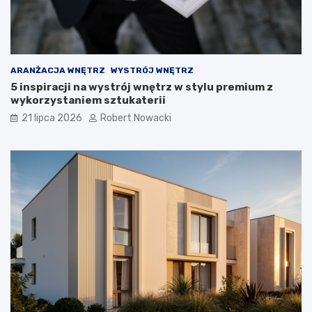
z
w
i
ą
z
a
ARANŻACJA WNĘTRZ
WYSTRÓJ WNĘTRZ
n
5 inspiracji na wystrój wnętrz w stylu premium z
i
wykorzystaniem sztukaterii
a
21 lipca 2026
Robert Nowacki