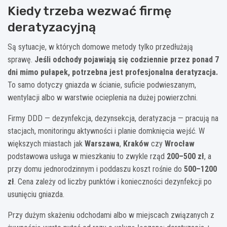
Kiedy trzeba wezwać firmę
deratyzacyjną
Są sytuacje, w których domowe metody tylko przedłużają
sprawę.
Jeśli odchody pojawiają się codziennie przez ponad 7
dni mimo pułapek, potrzebna jest profesjonalna deratyzacja.
To samo dotyczy gniazda w ścianie, suficie podwieszanym,
wentylacji albo w warstwie ocieplenia na dużej powierzchni.
Firmy DDD — dezynfekcja, dezynsekcja, deratyzacja — pracują na
stacjach, monitoringu aktywności i planie domknięcia wejść. W
większych miastach jak
Warszawa
,
Kraków
czy
Wrocław
podstawowa usługa w mieszkaniu to zwykle rząd
200–500 zł
, a
przy domu jednorodzinnym i poddaszu koszt rośnie do
500–1200
zł
. Cena zależy od liczby punktów i konieczności dezynfekcji po
usunięciu gniazda.
Przy dużym skażeniu odchodami albo w miejscach związanych z