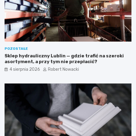
e
n
s
e
t
w
e
s
t
k
y
a
c
z
z
ó
POZOSTAŁE
n
w
Sklep hydrauliczny Lublin — gdzie trafić na szeroki
e
k
asortyment, a przy tym nie przepłacić?
i
i
b
4 sierpnia 2026
Robert Nowacki
e
z
p
i
e
c
z
n
e
r
o