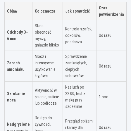
Czas
Objaw
Co oznacza
Jak sprawdzić
potwierdzenia
Stała
Kontrola szafek,
Odchody 3–
obecność
cokołów,
Od razu
6 mm
myszy,
poddasza
gniazdo blisko
Mocz i
Sprawdzenie
Zapach
intensywne
zamkniętych,
Od razu
amoniaku
użytkowanie
ciepłych
kryjówki
schowków
Nasłuch po
Aktywność w
Skrobanie
22:00, test z
ścianie, suficie
1 noc
nocą
mąką przy
lub podłodze
szczelinie
Dostęp do
Przegląd spiżarni
Nadgryzione
żywności,
i karmy dla
Od razu
opakowania
trasa