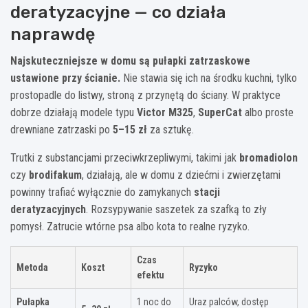
deratyzacyjne — co działa
naprawdę
Najskuteczniejsze w domu są pułapki zatrzaskowe
ustawione przy ścianie.
Nie stawia się ich na środku kuchni, tylko
prostopadle do listwy, stroną z przynętą do ściany. W praktyce
dobrze działają modele typu
Victor M325
,
SuperCat
albo proste
drewniane zatrzaski po
5–15 zł
za sztukę.
Trutki z substancjami przeciwkrzepliwymi, takimi jak
bromadiolon
czy
brodifakum
, działają, ale w domu z dziećmi i zwierzętami
powinny trafiać wyłącznie do zamykanych
stacji
deratyzacyjnych
. Rozsypywanie saszetek za szafką to zły
pomysł. Zatrucie wtórne psa albo kota to realne ryzyko.
Czas
Metoda
Koszt
Ryzyko
efektu
Pułapka
1 noc do
Uraz palców, dostęp