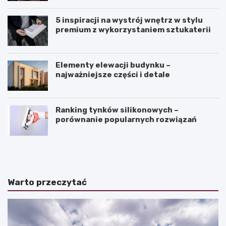
5 inspiracji na wystrój wnętrz w stylu
premium z wykorzystaniem sztukaterii
Elementy elewacji budynku –
najważniejsze części i detale
Ranking tynków silikonowych –
porównanie popularnych rozwiązań
J
K
a
ą
k
t
z
n
a
a
Warto przeczytać
k
c
o
h
ń
y
c
l
z
e