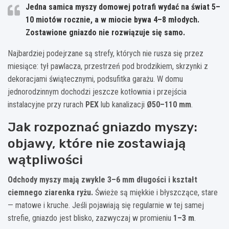
Jedna samica myszy domowej potrafi wydać na świat
5–
10 miotów rocznie
, a w miocie bywa
4–8 młodych
.
Zostawione gniazdo nie rozwiązuje się samo.
Najbardziej podejrzane są strefy, których nie rusza się przez
miesiące: tył pawlacza, przestrzeń pod brodzikiem, skrzynki z
dekoracjami świątecznymi, podsufitka garażu. W domu
jednorodzinnym dochodzi jeszcze kotłownia i przejścia
instalacyjne przy rurach
PEX
lub kanalizacji
Ø50–110 mm
.
Jak rozpoznać gniazdo myszy:
objawy, które nie zostawiają
wątpliwości
Odchody myszy mają zwykle 3–6 mm długości i kształt
ciemnego ziarenka ryżu.
Świeże są miękkie i błyszczące, stare
— matowe i kruche. Jeśli pojawiają się regularnie w tej samej
strefie, gniazdo jest blisko, zazwyczaj w promieniu
1–3 m
.