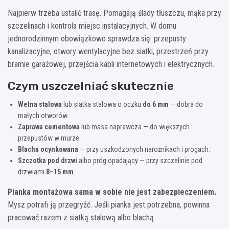
Najpierw trzeba ustalić trasę. Pomagają ślady tłuszczu, mąka przy
szczelinach i kontrola miejsc instalacyjnych. W domu
jednorodzinnym obowiązkowo sprawdza się: przepusty
kanalizacyjne, otwory wentylacyjne bez siatki, przestrzeń przy
bramie garażowej, przejścia kabli internetowych i elektrycznych.
Czym uszczelniać skutecznie
Wełna stalowa
lub siatka stalowa o oczku
do 6 mm
— dobra do
małych otworów.
Zaprawa cementowa
lub masa naprawcza — do większych
przepustów w murze.
Blacha ocynkowana
— przy uszkodzonych narożnikach i progach.
Szczotka pod drzwi
albo próg opadający — przy szczelinie pod
drzwiami
8–15 mm
.
Pianka montażowa sama w sobie nie jest zabezpieczeniem.
Mysz potrafi ją przegryźć. Jeśli pianka jest potrzebna, powinna
pracować razem z siatką stalową albo blachą.