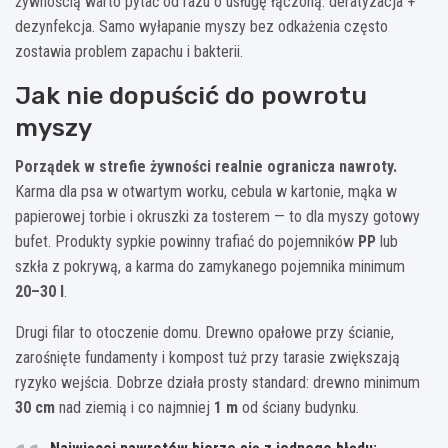
żywnością warto pytać od razu o usługę łączoną: deratyzacja +
dezynfekcja. Samo wyłapanie myszy bez odkażenia często
zostawia problem zapachu i bakterii.
Jak nie dopuścić do powrotu
myszy
Porządek w strefie żywności realnie ogranicza nawroty.
Karma dla psa w otwartym worku, cebula w kartonie, mąka w
papierowej torbie i okruszki za tosterem — to dla myszy gotowy
bufet. Produkty sypkie powinny trafiać do pojemników
PP
lub
szkła z pokrywą, a karma do zamykanego pojemnika minimum
20–30 l
.
Drugi filar to otoczenie domu. Drewno opałowe przy ścianie,
zarośnięte fundamenty i kompost tuż przy tarasie zwiększają
ryzyko wejścia. Dobrze działa prosty standard: drewno minimum
30 cm
nad ziemią i co najmniej
1 m
od ściany budynku.