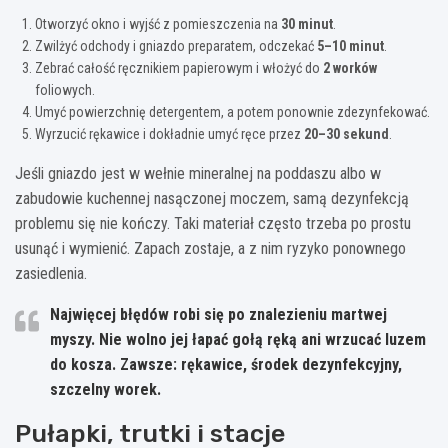
Otworzyć okno i wyjść z pomieszczenia na
30 minut
.
Zwilżyć odchody i gniazdo preparatem, odczekać
5–10 minut
.
Zebrać całość ręcznikiem papierowym i włożyć do
2 worków
foliowych.
Umyć powierzchnię detergentem, a potem ponownie zdezynfekować.
Wyrzucić rękawice i dokładnie umyć ręce przez
20–30 sekund
.
Jeśli gniazdo jest w wełnie mineralnej na poddaszu albo w
zabudowie kuchennej nasączonej moczem, samą dezynfekcją
problemu się nie kończy. Taki materiał często trzeba po prostu
usunąć i wymienić. Zapach zostaje, a z nim ryzyko ponownego
zasiedlenia.
Najwięcej błędów robi się po znalezieniu martwej
myszy. Nie wolno jej łapać gołą ręką ani wrzucać luzem
do kosza. Zawsze: rękawice, środek dezynfekcyjny,
szczelny worek.
Pułapki, trutki i stacje