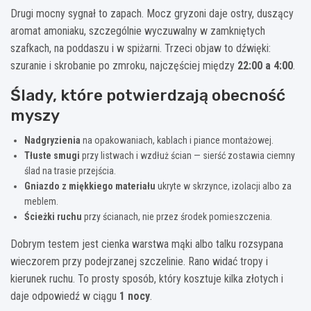
Drugi mocny sygnał to zapach. Mocz gryzoni daje ostry, duszący
aromat amoniaku, szczególnie wyczuwalny w zamkniętych
szafkach, na poddaszu i w spiżarni. Trzeci objaw to dźwięki:
szuranie i skrobanie po zmroku, najczęściej między
22:00 a 4:00
.
Ślady, które potwierdzają obecność
myszy
Nadgryzienia
na opakowaniach, kablach i piance montażowej.
Tłuste smugi
przy listwach i wzdłuż ścian — sierść zostawia ciemny
ślad na trasie przejścia.
Gniazdo z miękkiego materiału
ukryte w skrzynce, izolacji albo za
meblem.
Ścieżki ruchu
przy ścianach, nie przez środek pomieszczenia.
Dobrym testem jest cienka warstwa mąki albo talku rozsypana
wieczorem przy podejrzanej szczelinie. Rano widać tropy i
kierunek ruchu. To prosty sposób, który kosztuje kilka złotych i
daje odpowiedź w ciągu
1 nocy
.