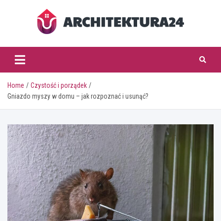
Skip
to
content
architektura24.pl
Home
Czystość i porządek
Gniazdo myszy w domu – jak rozpoznać i usunąć?