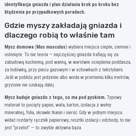
identyfikacja gniazda i plan działania krok po kroku bez
błądzenia po przypadkowych poradach.
Gdzie myszy zakładają gniazda i
dlaczego robią to właśnie tam
Mysz domowa
(
Mus musculus
) wybiera miejsca ciepłe, ciemne i
osłonięte. To nie teoria — najczęściej gniazda trafiają się za
zabudową kuchenną, pod wanną, w warstwie ocieplenia poddasza,
za lodówką, przy piecu gazowym i w schowkach z tekstyliami.
Jeśli w pobliżu jest jedzenie albo woda w promieniu kilku metrów,
gryzonie nie szukają dalej.
Mysz buduje gniazdo z tego, co ma pod pyskiem.
Typowy
materiał to pocięty papier, wata, karton, izolacja z wełny
mineralnej, folia, skrawki tkanin i sierść. Gdy w jednym miejscu
widać rozdarty ręcznik papierowy, resztki izolacji i odchody, to nie
jest “przelot” — to zwykle aktywna baza.