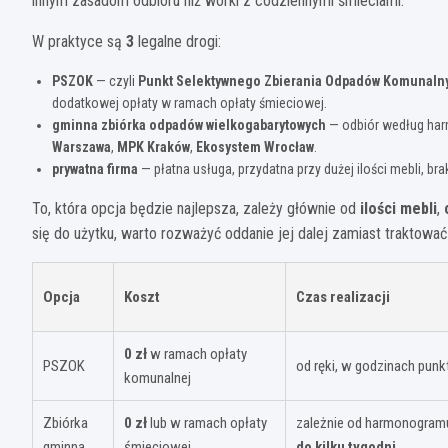
innym zasadom odbioru niż worki z codziennymi śmieciami.
W praktyce są
3
legalne drogi:
PSZOK
— czyli
Punkt Selektywnego Zbierania Odpadów Komunaln
dodatkowej opłaty w ramach opłaty śmieciowej.
gminna zbiórka odpadów wielkogabarytowych
— odbiór według harm
Warszawa
,
MPK Kraków
,
Ekosystem Wrocław
.
prywatna firma
— płatna usługa, przydatna przy dużej ilości mebli, bra
To, która opcja będzie najlepsza, zależy głównie od
ilości mebli
,
się do użytku, warto rozważyć oddanie jej dalej zamiast traktować
Opcja
Koszt
Czas realizacji
0 zł
w ramach opłaty
PSZOK
od ręki, w godzinach punk
komunalnej
Zbiórka
0 zł
lub w ramach opłaty
zależnie od harmonogram
gminna
śmieciowej
do kilku tygodni