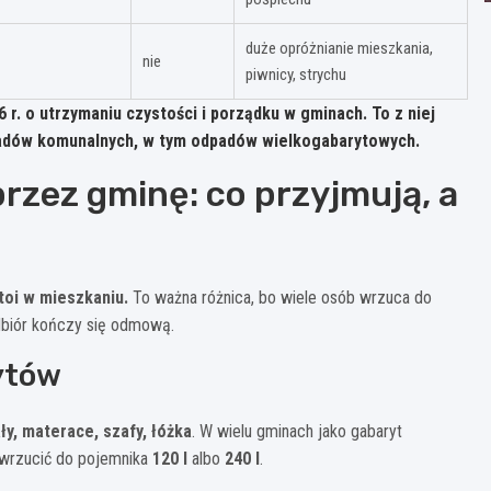
duże opróżnianie mieszkania,
nie
piwnicy, strychu
 r. o utrzymaniu czystości i porządku w gminach
. To z niej
adów komunalnych, w tym odpadów wielkogabarytowych.
rzez gminę: co przyjmują, a
toi w mieszkaniu.
To ważna różnica, bo wiele osób wrzuca do
odbiór kończy się odmową.
rytów
ły, materace, szafy, łóżka
. W wielu gminach jako gabaryt
ę wrzucić do pojemnika
120 l
albo
240 l
.