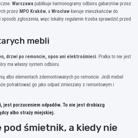
yczne.
Warszawa
publikuje harmonogramy odbioru gabarytów przez
ych przez
MPO Kraków
, a
Wrocław
kieruje mieszkańców do
i sposób zgłoszenia, więc lokalny regulamin trzeba sprawdzić przed
tarych mebli
en, drzwi po remoncie, opon ani elektrośmieci
. Pralka to nie jest
 który ma własny system odbioru.
eśnią albo elementach zdemontowanych po remoncie. Jeśli mebel
oże potraktować go jako odpad zmieszany z remontowym i
i, jest porzuceniem odpadów. To nie jest drobiazg
ądcy albo straży miejskiej.
pod śmietnik, a kiedy nie