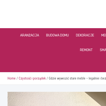
Skip
to
content
ARANŻACJA
BUDOWA DOMU
DEKORACJE
ME
REMONT
SMA
Home
Czystość i porządek
Gdzie wywozić stare meble – legalnie i be