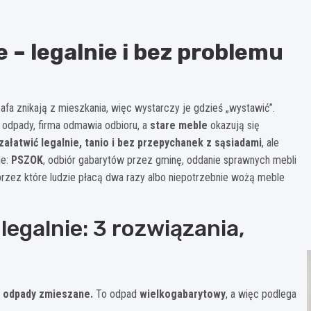
 – legalnie i bez problemu
zafa znikają z mieszkania, więc wystarczy je gdzieś „wystawić”.
 odpady, firma odmawia odbioru, a
stare meble
okazują się
 załatwić legalnie, tanio i bez przepychanek z sąsiadami
, ale
je:
PSZOK
, odbiór gabarytów przez gminę, oddanie sprawnych mebli
rzez które ludzie płacą dwa razy albo niepotrzebnie wożą meble
egalnie: 3 rozwiązania,
a odpady zmieszane.
To odpad
wielkogabarytowy
, a więc podlega