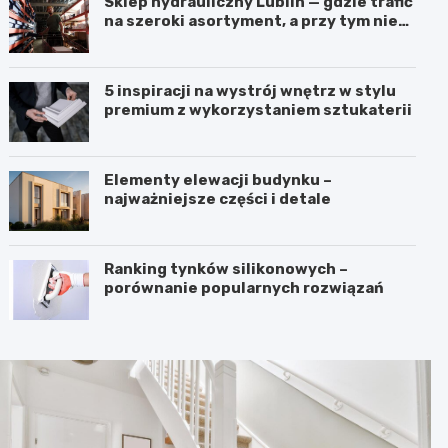
Sklep hydrauliczny Lublin — gdzie trafić
na szeroki asortyment, a przy tym nie
przepłacić?
5 inspiracji na wystrój wnętrz w stylu
premium z wykorzystaniem sztukaterii
Elementy elewacji budynku –
najważniejsze części i detale
Ranking tynków silikonowych –
porównanie popularnych rozwiązań