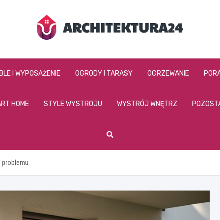
architektura24.pl
BLE I WYPOSAŻENIE
OGRODY I TARASY
OGRZEWANIE
PORA
RT HOME
STYLE WYSTROJU
WYSTRÓJ WNĘTRZ
POZOST
z problemu