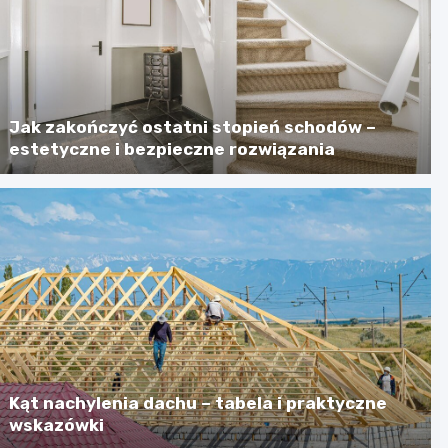
Jak zakończyć ostatni stopień schodów –
estetyczne i bezpieczne rozwiązania
Kąt nachylenia dachu – tabela i praktyczne
wskazówki