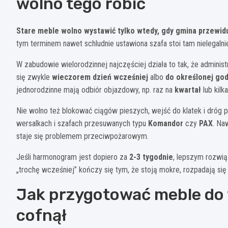
wolno tego robić
Stare meble wolno wystawić tylko wtedy, gdy gmina przewidu
tym terminem nawet schludnie ustawiona szafa stoi tam nielegalni
W zabudowie wielorodzinnej najczęściej działa to tak, że adminis
się zwykle
wieczorem dzień wcześniej
albo
do określonej god
jednorodzinne mają odbiór objazdowy, np. raz na
kwartał
lub kilk
Nie wolno też blokować ciągów pieszych, wejść do klatek i dróg 
wersalkach i szafach przesuwanych typu
Komandor
czy
PAX
. Na
staje się problemem przeciwpożarowym.
Jeśli harmonogram jest dopiero za
2-3 tygodnie
, lepszym rozwią
„trochę wcześniej” kończy się tym, że stoją mokre, rozpadają się i
Jak przygotować meble do w
cofnął