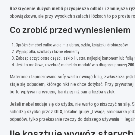
Rozkręcenie dużych mebli przyspiesza odbiór i zmniejsza ry
obowiązkowe, ale przy wysokich szafach i łóżkach to po prostu r
Co zrobić przed wyniesieniem
Opróżnić mebel całkowicie — z ubrań, szkła, książek i drobiazgów.
Wyjąć półki, szuflady i luźne elementy.
Zabezpieczyć ostre części, szkło i lustra, najlepiej kartonem lub folią 
Jeśli to możliwe, rozebrać mebel do modułów o długości poniżej
200
Materace i tapicerowane sofy warto owinąć folią, zwłaszcza jeśli
staje się odpadem, którego nikt nie chce dotykać. Przy prywatnej
bo to wpływa na wycenę bardziej niż sama liczba sztuk.
Jeżeli mebel nadaje się do użytku, nie warto go niszczyć na siłę
schodzą szybko przez
OLX
, lokalne grupy „Uwaga, śmieciarka je
odpadów, tylko przekazanie rzeczy do dalszego używania — legaln
Ile kosztuje wywóz starych 