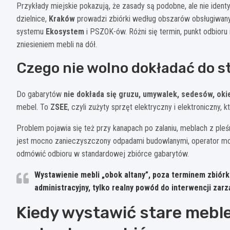
Przykłady miejskie pokazują, że zasady są podobne, ale nie ident
dzielnice,
Kraków
prowadzi zbiórki według obszarów obsługiwan
systemu
Ekosystem
i PSZOK-ów. Różni się termin, punkt odbioru 
zniesieniem mebli na dół.
Czego nie wolno dokładać do s
Do gabarytów
nie dokłada się gruzu, umywalek, sedesów, oki
mebel. To
ZSEE
, czyli zużyty sprzęt elektryczny i elektroniczny,
Problem pojawia się też przy kanapach po zalaniu, meblach z pl
jest mocno zanieczyszczony odpadami budowlanymi, operator m
odmówić odbioru w standardowej zbiórce gabarytów.
Wystawienie mebli „obok altany”, poza terminem zbiórk
administracyjny, tylko realny powód do interwencji zarz
Kiedy wystawić stare meble 