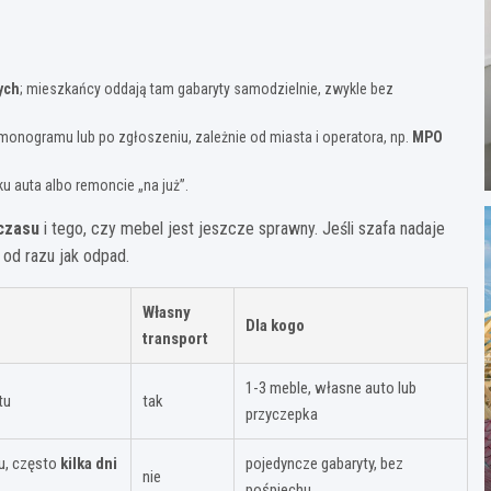
ych
; mieszkańcy oddają tam gabaryty samodzielnie, zwykle bez
onogramu lub po zgłoszeniu, zależnie od miasta i operatora, np.
MPO
ku auta albo remoncie „na już”.
czasu
i tego, czy mebel jest jeszcze sprawny. Jeśli szafa nadaje
 od razu jak odpad.
Własny
Dla kogo
transport
1-3 meble, własne auto lub
tu
tak
przyczepka
u, często
kilka dni
pojedyncze gabaryty, bez
nie
pośpiechu