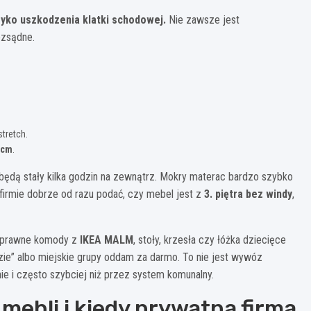
zyko uszkodzenia klatki schodowej.
Nie zawsze jest
ozsądne.
stretch.
 cm
.
 będą stały kilka godzin na zewnątrz. Mokry materac bardzo szybko
 firmie dobrze od razu podać, czy mebel jest z
3. piętra bez windy
,
. Sprawne komody z
IKEA MALM
, stoły, krzesła czy łóżka dziecięce
dzie” albo miejskie grupy oddam za darmo. To nie jest wywóz
ie i często szybciej niż przez system komunalny.
mebli i kiedy prywatna firma