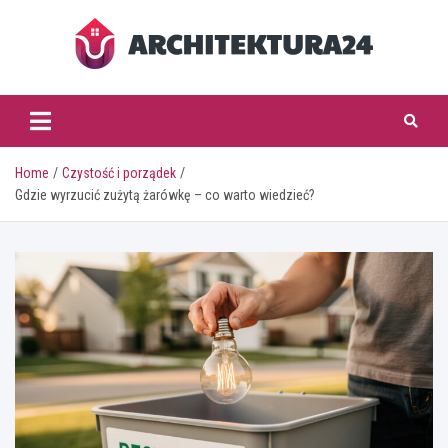
Skip
to
content
architektura24.pl
Home
Czystość i porządek
Gdzie wyrzucić zużytą żarówkę – co warto wiedzieć?