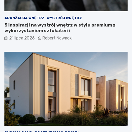
i
ą
z
a
ARANŻACJA WNĘTRZ
WYSTRÓJ WNĘTRZ
n
5 inspiracji na wystrój wnętrz w stylu premium z
i
wykorzystaniem sztukaterii
a
21 lipca 2026
Robert Nowacki