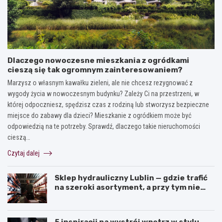
Dlaczego nowoczesne mieszkania z ogródkami
cieszą się tak ogromnym zainteresowaniem?
Marzysz o własnym kawałku zieleni, ale nie chcesz rezygnować z
wygody życia w nowoczesnym budynku? Zależy Ci na przestrzeni, w
której odpoczniesz, spędzisz czas z rodziną lub stworzysz bezpieczne
miejsce do zabawy dla dzieci? Mieszkanie z ogródkiem może być
odpowiedzią na te potrzeby. Sprawdź, dlaczego takie nieruchomości
cieszą…
Czytaj dalej
Sklep hydrauliczny Lublin — gdzie trafić
na szeroki asortyment, a przy tym nie
przepłacić?
5 inspiracji na wystrój wnętrz w stylu