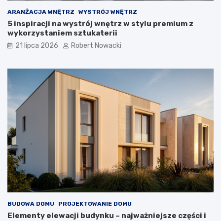
z
a
ARANŻACJA WNĘTRZ
WYSTRÓJ WNĘTRZ
n
5 inspiracji na wystrój wnętrz w stylu premium z
i
wykorzystaniem sztukaterii
a
21 lipca 2026
Robert Nowacki
BUDOWA DOMU
PROJEKTOWANIE DOMU
Elementy elewacji budynku – najważniejsze części i