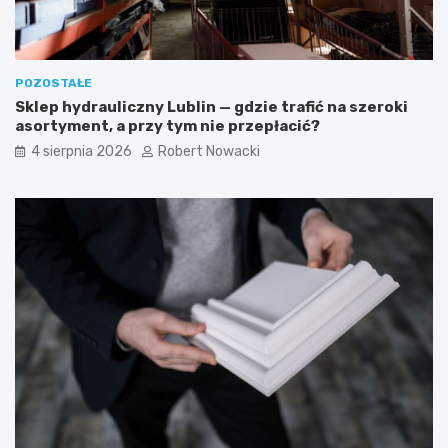
t
k
y
a
c
z
z
ó
POZOSTAŁE
n
w
Sklep hydrauliczny Lublin — gdzie trafić na szeroki
e
k
asortyment, a przy tym nie przepłacić?
i
i
b
4 sierpnia 2026
Robert Nowacki
e
z
p
i
e
c
z
n
e
r
o
z
w
i
ą