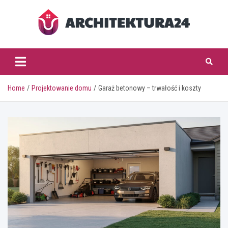
Skip
to
content
architektura24.pl
Home
Projektowanie domu
Garaż betonowy – trwałość i koszty