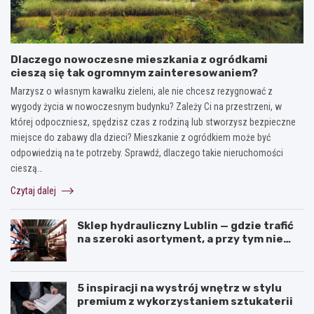
Dlaczego nowoczesne mieszkania z ogródkami
cieszą się tak ogromnym zainteresowaniem?
Marzysz o własnym kawałku zieleni, ale nie chcesz rezygnować z
wygody życia w nowoczesnym budynku? Zależy Ci na przestrzeni, w
której odpoczniesz, spędzisz czas z rodziną lub stworzysz bezpieczne
miejsce do zabawy dla dzieci? Mieszkanie z ogródkiem może być
odpowiedzią na te potrzeby. Sprawdź, dlaczego takie nieruchomości
cieszą…
Czytaj dalej
Sklep hydrauliczny Lublin — gdzie trafić
na szeroki asortyment, a przy tym nie
przepłacić?
5 inspiracji na wystrój wnętrz w stylu
premium z wykorzystaniem sztukaterii