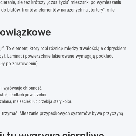
ścieranie, ale też krótszy „czas życia” mieszanki po wymieszaniu
do blatów, frontów, elementów narażonych na „tortury”, o ile
obowiązkowe
i”. To element, który robi różnicę między trwałością a odpryskiem.
ył. Laminat i powierzchnie lakierowane wymagają podkładu
guły po zmatowieniu).
je i wyrównuje chłonność.
włok, gładkich powierzchni.
alana, ma zacieki lub przebija stary kolor.
tego trzymać. Mieszanie przypadkowych systemów bywa przyczyną
: tu wygrywa cierpliwe