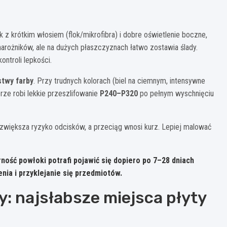
z krótkim włosiem (flok/mikrofibra) i dobre oświetlenie boczne,
narożników, ale na dużych płaszczyznach łatwo zostawia ślady.
ntroli lepkości.
stwy farby
. Przy trudnych kolorach (biel na ciemnym, intensywne
ze robi lekkie przeszlifowanie
P240–P320
po pełnym wyschnięciu
i zwiększa ryzyko odcisków, a przeciąg wnosi kurz. Lepiej malować
ność powłoki potrafi pojawić się dopiero po
7–28 dniach
nia i przyklejanie się przedmiotów.
y: najsłabsze miejsca płyty