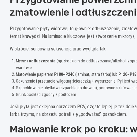
zmatowienie i odtłuszczeni
Przygotowanie płyty wiórowej to głównie: odtłuszczenie, zmatowi
temat krawędzi. Na laminacie kluczowe jest stworzenie mikrorys, 
W skrócie, sensowna sekwencja prac wygląda tak:
Mycie i
odtłuszczenie
(np. środkiem do odtłuszczania/alkohol izopr
warstwie.
Matowienie papierem
P180–P240
(laminat, stara farba) lub
P120–P18
Odkurzenie i przetarcie wilgotną ściereczką + wysuszenie. Pył jest w
Szpachlowanie ubytków (szpachla do drewna), ponowne szlifowanie i
Grunt/podkład zgodny z podłożem.
Jeśli płyta jest oklejona obrzeżem PCV, często lepiej je też deli
farba trzyma, na obrzeżu potrafi się „podważać” paznokciem.
Malowanie krok po kroku: wa