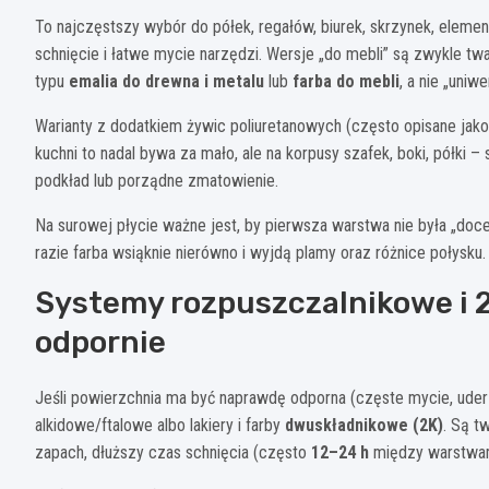
To najczęstszy wybór do półek, regałów, biurek, skrzynek, eleme
schnięcie i łatwe mycie narzędzi. Wersje „do mebli” są zwykle t
typu
emalia do drewna i metalu
lub
farba do mebli
, a nie „uniw
Warianty z dodatkiem żywic poliuretanowych (często opisane jako 
kuchni to nadal bywa za mało, ale na korpusy szafek, boki, półki 
podkład lub porządne zmatowienie.
Na surowej płycie ważne jest, by pierwsza warstwa nie była „doce
razie farba wsiąknie nierówno i wyjdą plamy oraz różnice połysku.
Systemy rozpuszczalnikowe i 2
odpornie
Jeśli powierzchnia ma być naprawdę odporna (częste mycie, uderz
alkidowe/ftalowe albo lakiery i farby
dwuskładnikowe (2K)
. Są t
zapach, dłuższy czas schnięcia (często
12–24 h
między warstwami