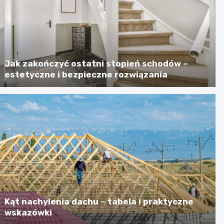
Jak zakończyć ostatni stopień schodów –
estetyczne i bezpieczne rozwiązania
Kąt nachylenia dachu – tabela i praktyczne
wskazówki