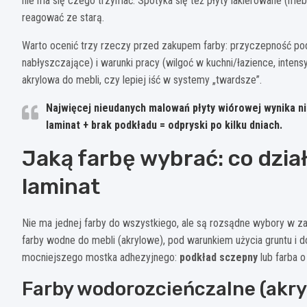
nie ma się czego trzymać. Spotyka się też płyty lakierowane (me
reagować ze starą.
Warto ocenić trzy rzeczy przed zakupem farby: przyczepność podłoża
nabłyszczające) i warunki pracy (wilgoć w kuchni/łazience, inten
akrylowa do mebli, czy lepiej iść w systemy „twardsze”.
Najwięcej nieudanych malowań płyty wiórowej wynika nie 
laminat + brak podkładu = odpryski po kilku dniach.
Jaką farbę wybrać: co dział
laminat
Nie ma jednej farby do wszystkiego, ale są rozsądne wybory w za
farby wodne do mebli (akrylowe), pod warunkiem użycia gruntu i 
mocniejszego mostka adhezyjnego:
podkład sczepny
lub farba 
Farby wodorozcieńczalne (akry