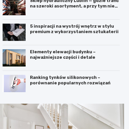
Sklep hydrauliczny Lublin — gdzie trafić
na szeroki asortyment, a przy tym nie
przepłacić?
5 inspiracji na wystrój wnętrz w stylu
premium z wykorzystaniem sztukaterii
Elementy elewacji budynku –
najważniejsze części i detale
Ranking tynków silikonowych –
porównanie popularnych rozwiązań