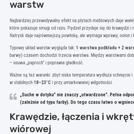
warstw
Najbardziej przewidywalny efekt na płytach meblowych daje wałek 
które pokazuje smugi od razu. Pędzel przydaje się do krawędzi i 
Natrysk daje najrówniejszą powłokę, ale wymaga wprawy, osłon i ko
Typowy układ warstw wygląda tak:
1 warstwa podkładu + 2 war
barwy) czasem dochodzi trzecia warstwa. Między warstwami dobr
– usuwa „paproch” i poprawia gładkość.
Ważne są też warunki: zbyt niska temperatura wydłuża schnięcie 
w stabilnych
18–23°C
i przy umiarkowanej wilgotności.
„Suche w dotyku” nie znaczy „utwardzone”. Pełna odpor
(zależnie od typu farby). Do tego czasu łatwo o wgniece
Krawędzie, łączenia i wkręt
wiórowej