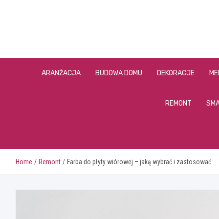
Skip
to
content
ARANŻACJA
BUDOWA DOMU
DEKORACJE
ME
REMONT
SMA
Home
Remont
Farba do płyty wiórowej – jaką wybrać i zastosować