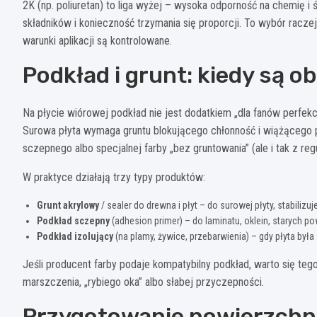
2K (np. poliuretan) to liga wyżej – wysoka odporność na chemię i 
składników i konieczność trzymania się proporcji. To wybór raczej 
warunki aplikacji są kontrolowane.
Podkład i grunt: kiedy są 
Na płycie wiórowej podkład nie jest dodatkiem „dla fanów perfekcj
Surowa płyta wymaga gruntu blokującego chłonność i wiążącego p
sczepnego albo specjalnej farby „bez gruntowania” (ale i tak z re
W praktyce działają trzy typy produktów:
Grunt akrylowy
/ sealer do drewna i płyt – do surowej płyty, stabilizu
Podkład sczepny
(adhesion primer) – do laminatu, oklein, starych po
Podkład izolujący
(na plamy, żywice, przebarwienia) – gdy płyta była z
Jeśli producent farby podaje kompatybilny podkład, warto się 
marszczenia, „rybiego oka” albo słabej przyczepności.
Przygotowanie powierzchni