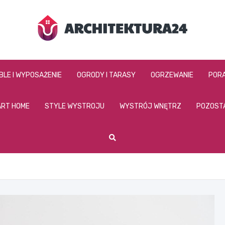
architektura24.pl
BLE I WYPOSAŻENIE
OGRODY I TARASY
OGRZEWANIE
PORA
RT HOME
STYLE WYSTROJU
WYSTRÓJ WNĘTRZ
POZOST