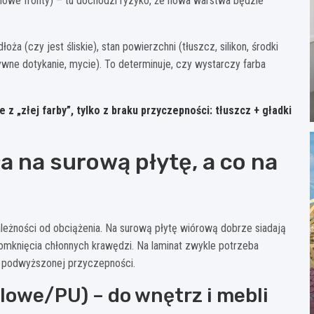
blowe fronty) – tu dochodzi ryzyko, że nowa warstwa będzie
 (czy jest śliskie), stan powierzchni (tłuszcz, silikon, środki
sywne dotykanie, mycie). To determinuje, czy wystarczy farba
z „złej farby”, tylko z braku przyczepności: tłuszcz + gładki
a na surową płytę, a co na
leżności od obciążenia. Na surową płytę wiórową dobrze siadają
domknięcia chłonnych krawędzi. Na laminat zwykle potrzeba
o podwyższonej przyczepności.
lowe/PU) – do wnętrz i mebli