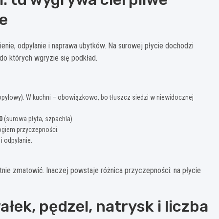
e
enie, odpylanie i naprawa ubytków. Na surowej płycie dochodzi
do których wgryzie się podkład.
opylowy). W kuchni – obowiązkowo, bo tłuszcz siedzi w niewidocznej
0
(surowa płyta, szpachla).
rogiem przyczepności.
 odpylanie.
katnie zmatowić. Inaczej powstaje różnica przyczepności: na płycie
łek, pędzel, natrysk i liczba