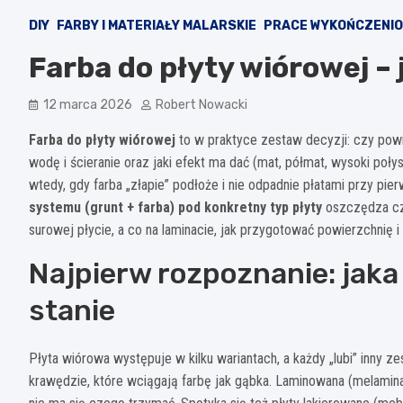
DIY
FARBY I MATERIAŁY MALARSKIE
PRACE WYKOŃCZENI
Farba do płyty wiórowej –
12 marca 2026
Robert Nowacki
Farba do płyty wiórowej
to w praktyce zestaw decyzji: czy powi
wodę i ścieranie oraz jaki efekt ma dać (mat, półmat, wysoki połys
wtedy, gdy farba „złapie” podłoże i nie odpadnie płatami przy pi
systemu (grunt + farba) pod konkretny typ płyty
oszczędza cza
surowej płycie, a co na laminacie, jak przygotować powierzchnię i
Najpierw rozpoznanie: jaka 
stanie
Płyta wiórowa występuje w kilku wariantach, a każdy „lubi” inny ze
krawędzie, które wciągają farbę jak gąbka. Laminowana (melamina)