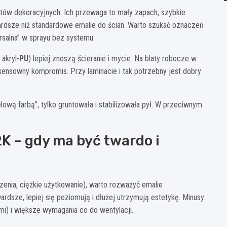
ntów dekoracyjnych. Ich przewaga to mały zapach, szybkie
wardsze niż standardowe emalie do ścian. Warto szukać oznaczeń
ersalna” w sprayu bez systemu.
akryl-
PU
) lepiej znoszą ścieranie i mycie. Na blaty robocze w
– sensowny kompromis. Przy laminacie i tak potrzebny jest dobry
lową farbą”, tylko gruntowała i stabilizowała pył. W przeciwnym
K – gdy ma być twardo i
enia, ciężkie użytkowanie), warto rozważyć emalie
wardsze, lepiej się poziomują i dłużej utrzymują estetykę. Minusy:
) i większe wymagania co do wentylacji.