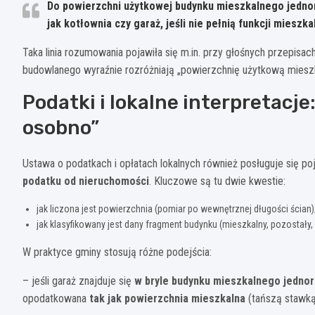
Do powierzchni użytkowej budynku mieszkalnego jedn
jak kotłownia czy garaż, jeśli nie pełnią funkcji mieszka
Taka linia rozumowania pojawiła się m.in. przy głośnych przepis
budowlanego wyraźnie rozróżniają „powierzchnię użytkową mieszk
Podatki i lokalne interpretacje
osobno”
Ustawa o podatkach i opłatach lokalnych również posługuje się po
podatku od nieruchomości
. Kluczowe są tu dwie kwestie:
jak liczona jest powierzchnia (pomiar po wewnętrznej długości ścian)
jak klasyfikowany jest dany fragment budynku (mieszkalny, pozostały
W praktyce gminy stosują różne podejścia:
– jeśli garaż znajduje się
w bryle budynku mieszkalnego jedno
opodatkowana
tak jak powierzchnia mieszkalna
(tańszą stawką)