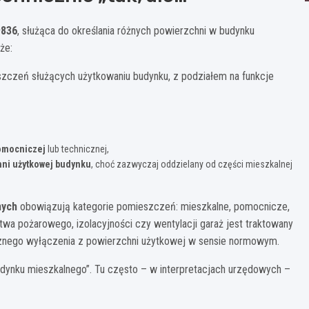
9836
, służąca do określania różnych powierzchni w budynku
że:
zczeń służących użytkowaniu budynku, z podziałem na funkcje
omocniczej
lub technicznej,
hni użytkowej budynku
, choć zazwyczaj oddzielany od części mieszkalnej
nych
obowiązują kategorie pomieszczeń: mieszkalne, pomocnicze,
wa pożarowego, izolacyjności czy wentylacji garaż jest traktowany
cznego wyłączenia z powierzchni użytkowej w sensie normowym.
udynku mieszkalnego”. Tu często – w interpretacjach urzędowych –