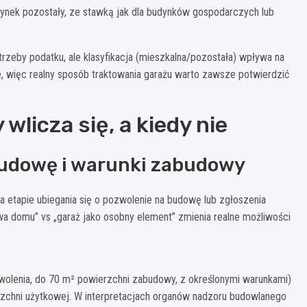
dynek pozostały, ze stawką jak dla budynków gospodarczych lub
rzeby podatku, ale klasyfikacja (mieszkalna/pozostała) wpływa na
e, więc realny sposób traktowania garażu warto zawsze potwierdzić
wlicza się, a kiedy nie
budowę i warunki zabudowy
na etapie ubiegania się o pozwolenie na budowę lub zgłoszenia
owa domu” vs „garaż jako osobny element” zmienia realne możliwości
wolenia, do 70 m² powierzchni zabudowy, z określonymi warunkami)
chni użytkowej. W interpretacjach organów nadzoru budowlanego