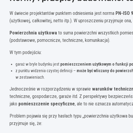
W świecie projektantów punktem odniesienia jest norma
PN-ISO 
(użytkowej, całkowitej, netto itp.). W uproszczeniu przyjmuje ona, 
Powierzchnia użytkowa
to suma powierzchni wszystkich pomies
(podstawowe, pomocnicze, techniczne, komunikacja).
W tym podejściu:
garaż w bryle budynku jest
pomieszczeniem użytkowym o funkcji p
z punktu widzenia czystej definicji –
może być wliczany do powierzc
w zestawieniach.
Jednocześnie w rozporządzeniu w sprawie
warunków technicz
techniczne, gospodarcze, garaże itd. Z perspektywy bezpieczeńst
jako
pomieszczenie specyficzne
, ale to nie oznacza automaty
Problem pojawia się przy hasłach typu „powierzchnia użytkowa b
przyjmuje się, że: