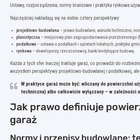
Ustawy, rozporządzenia, normy branżowe i praktyka rynkowa uży
Najczęściej nakładają się na siebie cztery perspektywy:
projektowo-budowlana
– prawo budowlane, warunki techniczne, no
planistyczna
– miejscowy plan zagospodarowania przestrzennego (
podatkowa
– ustawa o podatkach i opłatach lokalnych, praktyka gmin
rynkowa
– deweloperzy, rzeczoznawcy, banki kredytujące budowę.
Każda z tych sfer inaczej traktuje garaż, co prowadzi do rozbież
wszystkim perspektywy projektowo-budowlanej i podatkowej, ale d
W praktyce garaż może być: wliczany do powierzchni uż
techniczna) albo całkowicie wyłączany – w zależności 
Jak prawo definiuje powier
garaż
Normy i przepisy budowlane: te