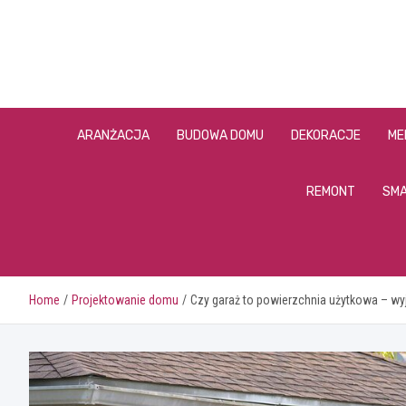
Skip
to
content
ARANŻACJA
BUDOWA DOMU
DEKORACJE
ME
REMONT
SMA
Home
Projektowanie domu
Czy garaż to powierzchnia użytkowa – wy