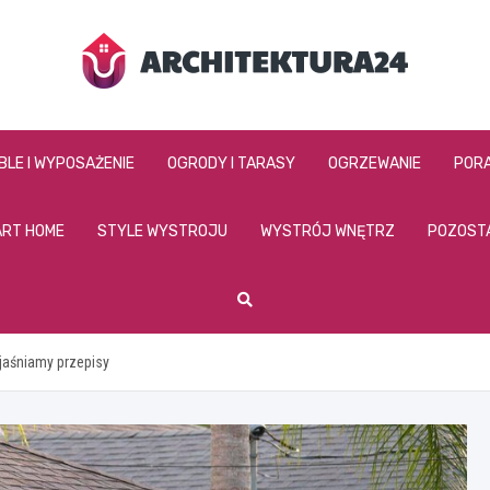
architektura24.pl
BLE I WYPOSAŻENIE
OGRODY I TARASY
OGRZEWANIE
PORA
RT HOME
STYLE WYSTROJU
WYSTRÓJ WNĘTRZ
POZOST
jaśniamy przepisy