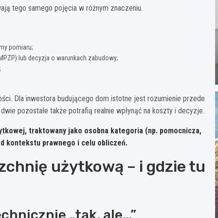
wają tego samego pojęcia w różnym znaczeniu.
rmy pomiaru;
MPZP) lub decyzja o warunkach zabudowy;
;
ności. Dla inwestora budującego dom istotne jest rozumienie przede
wie pozostałe także potrafią realnie wpłynąć na koszty i decyzje.
ytkowej, traktowany jako osobna kategoria (np. pomocnicza,
od kontekstu prawnego i celu obliczeń.
zchnię użytkową – i gdzie tu
chnicznie „tak, ale…”