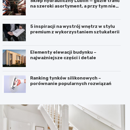
Sklep hydrauliczny Lublin — gdzie trafić
na szeroki asortyment, a przy tym nie
przepłacić?
5 inspiracji na wystrój wnętrz w stylu
premium z wykorzystaniem sztukaterii
Elementy elewacji budynku –
najważniejsze części i detale
Ranking tynków silikonowych –
porównanie popularnych rozwiązań