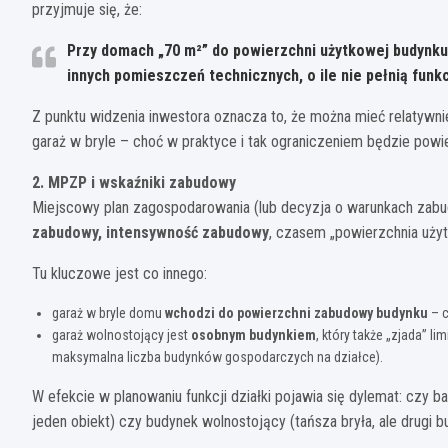
przyjmuje się, że:
Przy domach „70 m²” do powierzchni użytkowej budynk
innych pomieszczeń technicznych
, o ile nie pełnią funk
Z punktu widzenia inwestora oznacza to, że można mieć relatywni
garaż w bryle – choć w praktyce i tak ograniczeniem będzie powie
2. MPZP i wskaźniki zabudowy
Miejscowy plan zagospodarowania (lub decyzja o warunkach zabu
zabudowy, intensywność zabudowy
, czasem „powierzchnia uży
Tu kluczowe jest co innego:
garaż w bryle domu
wchodzi do powierzchni zabudowy budynku
– c
garaż wolnostojący jest
osobnym budynkiem
, który także „zjada” 
maksymalna liczba budynków gospodarczych na działce).
W efekcie w planowaniu funkcji działki pojawia się dylemat: czy b
jeden obiekt) czy budynek wolnostojący (tańsza bryła, ale drugi bu