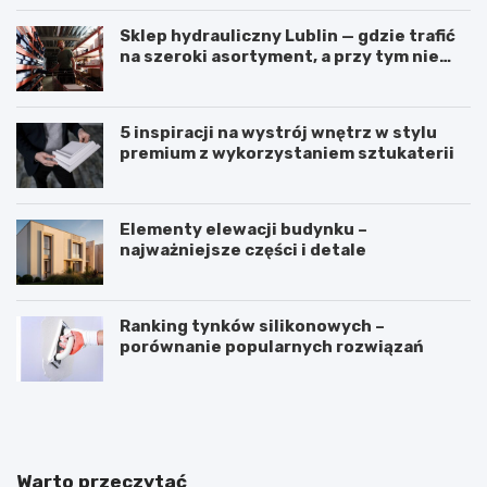
Sklep hydrauliczny Lublin — gdzie trafić
na szeroki asortyment, a przy tym nie
przepłacić?
5 inspiracji na wystrój wnętrz w stylu
premium z wykorzystaniem sztukaterii
Elementy elewacji budynku –
najważniejsze części i detale
Ranking tynków silikonowych –
porównanie popularnych rozwiązań
J
K
a
ą
k
t
z
n
a
a
Warto przeczytać
k
c