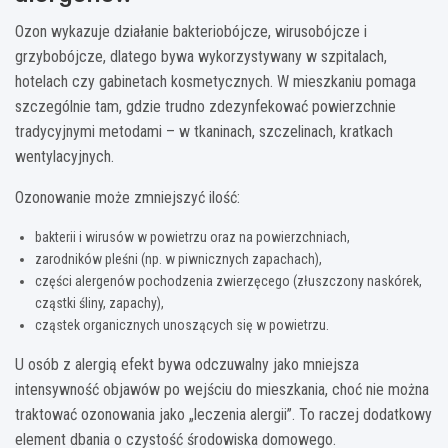
Ozon wykazuje działanie bakteriobójcze, wirusobójcze i
grzybobójcze, dlatego bywa wykorzystywany w szpitalach,
hotelach czy gabinetach kosmetycznych. W mieszkaniu pomaga
szczególnie tam, gdzie trudno zdezynfekować powierzchnie
tradycyjnymi metodami – w tkaninach, szczelinach, kratkach
wentylacyjnych.
Ozonowanie może zmniejszyć ilość:
bakterii i wirusów w powietrzu oraz na powierzchniach,
zarodników pleśni (np. w piwnicznych zapachach),
części alergenów pochodzenia zwierzęcego (złuszczony naskórek,
cząstki śliny, zapachy),
cząstek organicznych unoszących się w powietrzu.
U osób z alergią efekt bywa odczuwalny jako mniejsza
intensywność objawów po wejściu do mieszkania, choć nie można
traktować ozonowania jako „leczenia alergii”. To raczej dodatkowy
element dbania o czystość środowiska domowego.