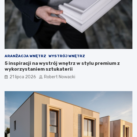
n
e
r
o
z
w
i
ą
z
a
ARANŻACJA WNĘTRZ
WYSTRÓJ WNĘTRZ
n
5 inspiracji na wystrój wnętrz w stylu premium z
i
wykorzystaniem sztukaterii
a
21 lipca 2026
Robert Nowacki