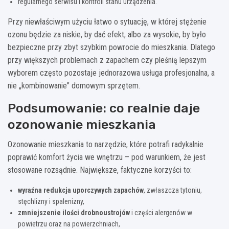
regularnego serwisu i kontroli stanu urządzenia.
Przy niewłaściwym użyciu łatwo o sytuację, w której stężenie
ozonu będzie za niskie, by dać efekt, albo za wysokie, by było
bezpieczne przy zbyt szybkim powrocie do mieszkania. Dlatego
przy większych problemach z zapachem czy pleśnią lepszym
wyborem często pozostaje jednorazowa usługa profesjonalna, a
nie „kombinowanie” domowym sprzętem.
Podsumowanie: co realnie daje
ozonowanie mieszkania
Ozonowanie mieszkania to narzędzie, które potrafi radykalnie
poprawić komfort życia we wnętrzu – pod warunkiem, że jest
stosowane rozsądnie. Największe, faktyczne korzyści to:
wyraźna redukcja uporczywych zapachów
, zwłaszcza tytoniu,
stęchlizny i spalenizny,
zmniejszenie ilości drobnoustrojów
i części alergenów w
powietrzu oraz na powierzchniach,