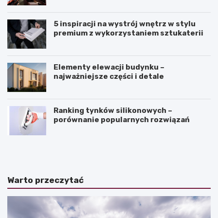
5 inspiracji na wystrój wnętrz w stylu
premium z wykorzystaniem sztukaterii
Elementy elewacji budynku –
najważniejsze części i detale
Ranking tynków silikonowych –
porównanie popularnych rozwiązań
J
K
a
ą
k
t
z
n
a
a
Warto przeczytać
k
c
o
h
ń
y
c
l
z
e