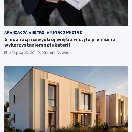
z
w
i
ą
z
a
ARANŻACJA WNĘTRZ
WYSTRÓJ WNĘTRZ
n
5 inspiracji na wystrój wnętrz w stylu premium z
i
wykorzystaniem sztukaterii
a
21 lipca 2026
Robert Nowacki