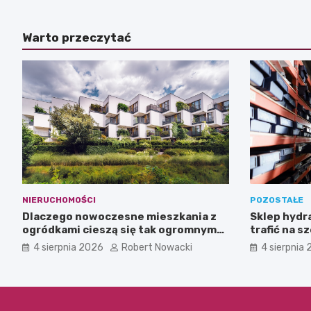
Warto przeczytać
NIERUCHOMOŚCI
POZOSTAŁE
Dlaczego nowoczesne mieszkania z
Sklep hydra
ogródkami cieszą się tak ogromnym
trafić na s
zainteresowaniem?
tym nie pr
4 sierpnia 2026
Robert Nowacki
4 sierpnia