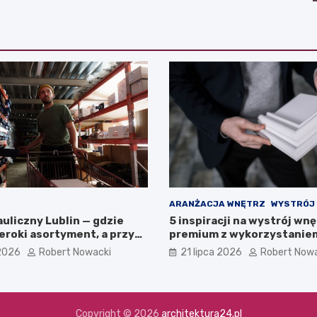
ARANŻACJA WNĘTRZ
WYSTRÓJ
uliczny Lublin — gdzie
5 inspiracji na wystrój wnę
zeroki asortyment, a przy
premium z wykorzystanie
zepłacić?
sztukaterii
 2026
Robert Nowacki
21 lipca 2026
Robert Now
Copyright © 2026
architektura24.pl