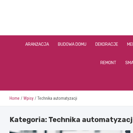
Skip
to
content
ARANŻACJA
BUDOWA DOMU
DEKORACJE
ME
REMONT
SMA
Home
Wpisy
Technika automatyzacji
Kategoria:
Technika automatyzacj