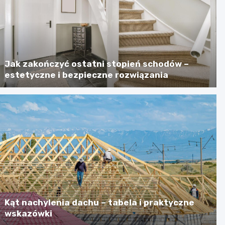
Jak zakończyć ostatni stopień schodów –
estetyczne i bezpieczne rozwiązania
Kąt nachylenia dachu – tabela i praktyczne
wskazówki