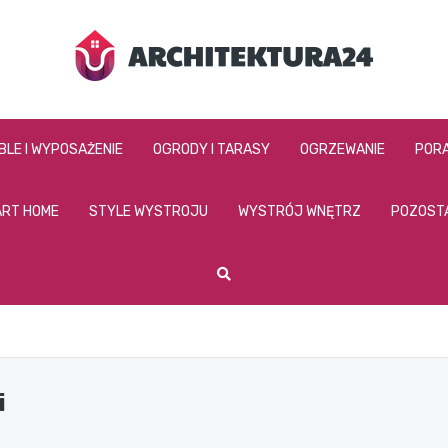
architektura24.pl
BLE I WYPOSAŻENIE
OGRODY I TARASY
OGRZEWANIE
PORA
RT HOME
STYLE WYSTROJU
WYSTRÓJ WNĘTRZ
POZOST
i