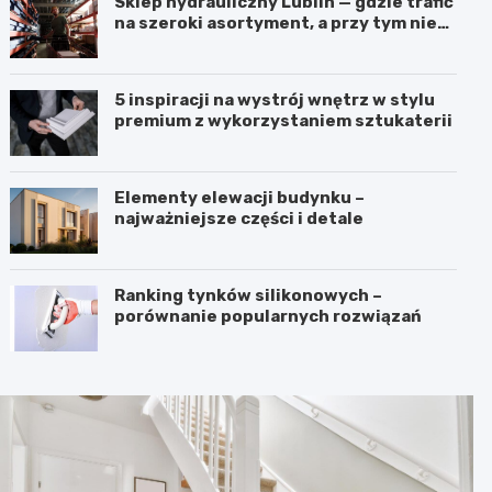
Sklep hydrauliczny Lublin — gdzie trafić
na szeroki asortyment, a przy tym nie
przepłacić?
5 inspiracji na wystrój wnętrz w stylu
premium z wykorzystaniem sztukaterii
Elementy elewacji budynku –
najważniejsze części i detale
Ranking tynków silikonowych –
porównanie popularnych rozwiązań