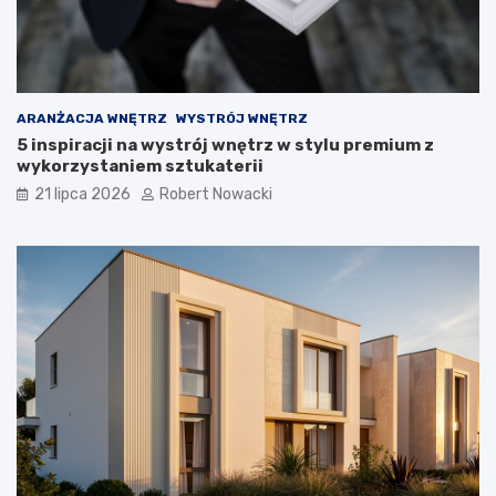
z
w
i
ą
z
a
ARANŻACJA WNĘTRZ
WYSTRÓJ WNĘTRZ
n
5 inspiracji na wystrój wnętrz w stylu premium z
i
wykorzystaniem sztukaterii
a
21 lipca 2026
Robert Nowacki