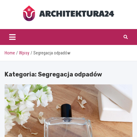
Skip
to
content
architektura24.pl
Home
Wpisy
Segregacja odpadów
Kategoria:
Segregacja odpadów