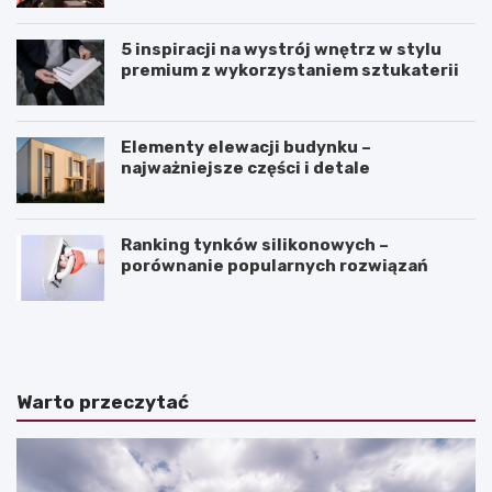
5 inspiracji na wystrój wnętrz w stylu
premium z wykorzystaniem sztukaterii
Elementy elewacji budynku –
najważniejsze części i detale
Ranking tynków silikonowych –
porównanie popularnych rozwiązań
J
K
a
ą
k
t
z
n
a
a
Warto przeczytać
k
c
o
h
ń
y
c
l
z
e