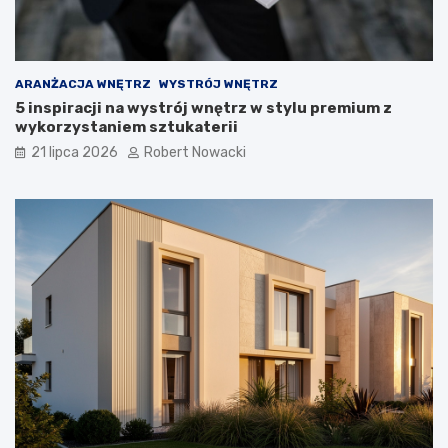
w
i
ą
z
a
ARANŻACJA WNĘTRZ
WYSTRÓJ WNĘTRZ
n
5 inspiracji na wystrój wnętrz w stylu premium z
i
wykorzystaniem sztukaterii
a
21 lipca 2026
Robert Nowacki