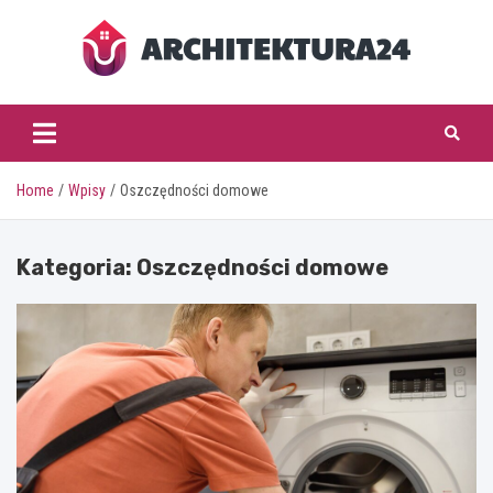
Skip
to
content
architektura24.pl
Home
Wpisy
Oszczędności domowe
Kategoria:
Oszczędności domowe