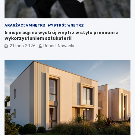
w
i
ą
z
a
ARANŻACJA WNĘTRZ
WYSTRÓJ WNĘTRZ
n
5 inspiracji na wystrój wnętrz w stylu premium z
i
wykorzystaniem sztukaterii
a
21 lipca 2026
Robert Nowacki