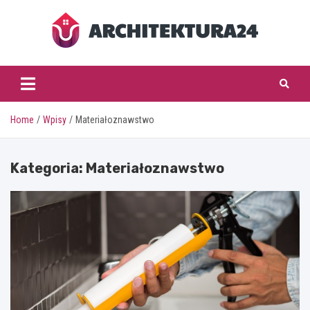
Skip
to
content
architektura24.pl
Home
Wpisy
Materiałoznawstwo
Kategoria:
Materiałoznawstwo