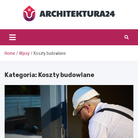
Skip
to
content
architektura24.pl
Home
Wpisy
Koszty budowlane
Kategoria:
Koszty budowlane