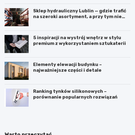
Sklep hydrauliczny Lublin — gdzie trafić
na szeroki asortyment, a przy tym nie
przepłacić?
5 inspiracji na wystrój wnętrz w stylu
premium z wykorzystaniem sztukaterii
Elementy elewacji budynku –
najważniejsze części i detale
Ranking tynków silikonowych –
porównanie popularnych rozwiązań
J
K
a
ą
k
t
z
n
a
a
Warto przeczytać
k
c