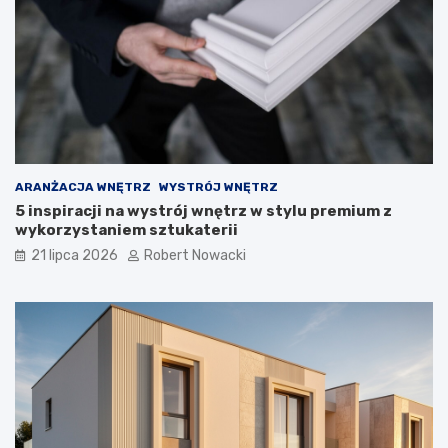
n
e
r
o
z
w
i
ą
z
a
ARANŻACJA WNĘTRZ
WYSTRÓJ WNĘTRZ
n
5 inspiracji na wystrój wnętrz w stylu premium z
i
wykorzystaniem sztukaterii
a
21 lipca 2026
Robert Nowacki