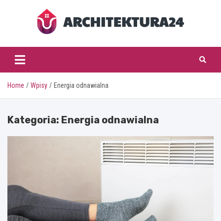
Skip
to
content
architektura24.pl
Home
Wpisy
Energia odnawialna
Kategoria:
Energia odnawialna