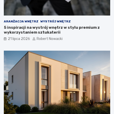
w
i
ą
z
a
ARANŻACJA WNĘTRZ
WYSTRÓJ WNĘTRZ
n
5 inspiracji na wystrój wnętrz w stylu premium z
i
wykorzystaniem sztukaterii
a
21 lipca 2026
Robert Nowacki