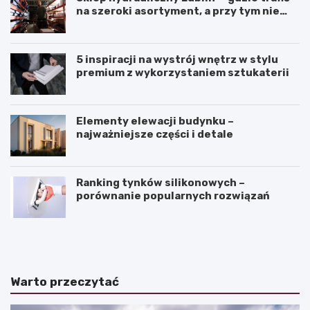
na szeroki asortyment, a przy tym nie
przepłacić?
5 inspiracji na wystrój wnętrz w stylu
premium z wykorzystaniem sztukaterii
Elementy elewacji budynku –
najważniejsze części i detale
Ranking tynków silikonowych –
porównanie popularnych rozwiązań
J
K
a
ą
k
t
z
n
a
a
Warto przeczytać
k
c
o
h
ń
y