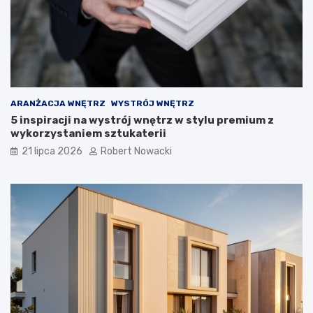
r
o
z
w
i
ą
z
a
ARANŻACJA WNĘTRZ
WYSTRÓJ WNĘTRZ
n
5 inspiracji na wystrój wnętrz w stylu premium z
i
wykorzystaniem sztukaterii
a
21 lipca 2026
Robert Nowacki