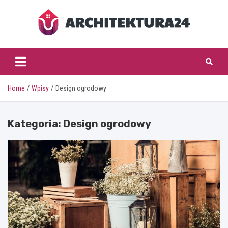
Skip
to
content
architektura24.pl
Home
Wpisy
Design ogrodowy
Kategoria:
Design ogrodowy