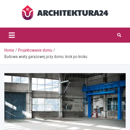
Skip
to
content
architektura24.pl
Home
Projektowanie domu
Budowa wiaty garażowej przy domu: krok po kroku