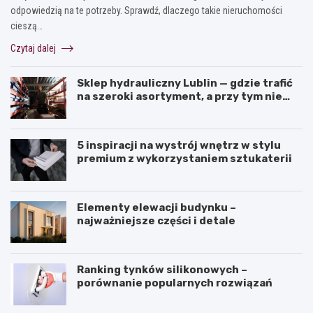
odpowiedzią na te potrzeby. Sprawdź, dlaczego takie nieruchomości
cieszą…
Czytaj dalej
Sklep hydrauliczny Lublin — gdzie trafić
na szeroki asortyment, a przy tym nie
przepłacić?
5 inspiracji na wystrój wnętrz w stylu
premium z wykorzystaniem sztukaterii
Elementy elewacji budynku –
najważniejsze części i detale
Ranking tynków silikonowych –
porównanie popularnych rozwiązań
J
K