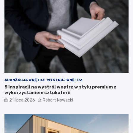
p
i
e
c
z
n
e
r
o
z
w
i
ą
z
a
ARANŻACJA WNĘTRZ
WYSTRÓJ WNĘTRZ
n
5 inspiracji na wystrój wnętrz w stylu premium z
i
wykorzystaniem sztukaterii
a
21 lipca 2026
Robert Nowacki